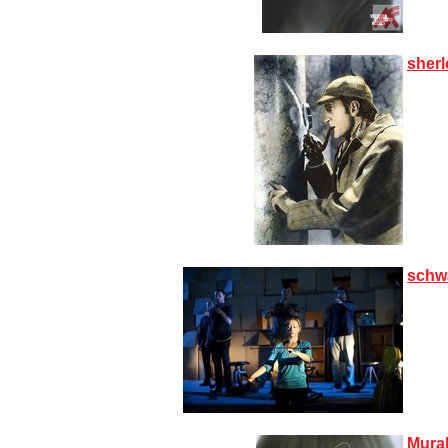
sher
schw
Mura