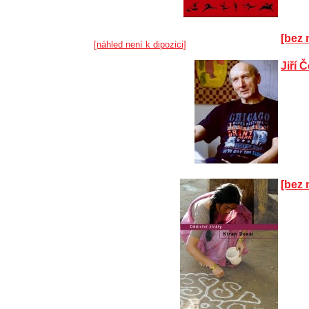
[bez 
[náhled není k dipozici]
Jiří 
[bez 