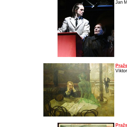
Jan M
Pražs
Vikto
Pražs