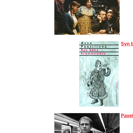
Syn 
Pave