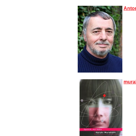
Anton
murak