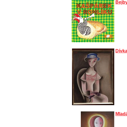
Bejb
Dívka
Mlad