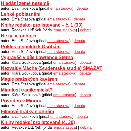
Hledání země nezemě
autor: Eva Haderková (přidal
ema.stasova
) |
debata
Lehké pobláznění
autor: Ema Stašová (přidal
ema.stasova
) |
debata
Knihy redakcí prolistované – č. 1 (33)
autor: Redakce LitENek (přidal
ema.stasova
) |
debata
Ne ty se nebojíš
autor: Ema Stašová (přidal
ema.stasova
) |
debata
Pokles respektu k Osobám
autor: Ema Stašová (přidal
ema.stasova
) |
debata
Vypravěč v díle Lawrence Sterna
autor: Klára Soukupová (přidal
ema.stasova
) |
debata
Nezvalův Mácha (Studentská studie) SMAZAT
autor: Klára Soukupová (přidal
ema.stasova
) |
debata
Magie pražských kaváren
autor: Ema Stašová (přidal
ema.stasova
) |
debata
Minulost tragikomická?
autor: Klára Soukupová (přidal
ema.stasova
) |
debata
Povodeň v Minoru
autor: Ema Stašová (přidal
ema.stasova
) |
debata
Filmové hrátky s ohněm
autor: Eva Haderková (přidal
ema.stasova
) |
debata
Knihy redakcí prolistované (č. 30)
autor: Redakce LitENek (přidal
ema.stasova
) |
debata