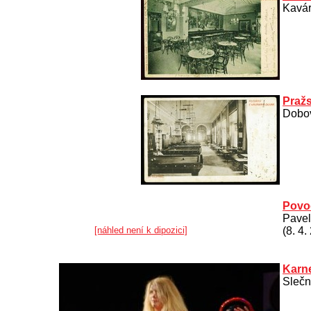
Kavár
Pražs
Dobov
Povo
Pavel
[náhled není k dipozici]
(8. 4.
Karne
Slečn