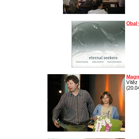
Obal
Magne
Vítěz
(20.0