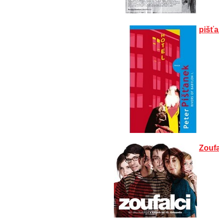
pišť
Zouf