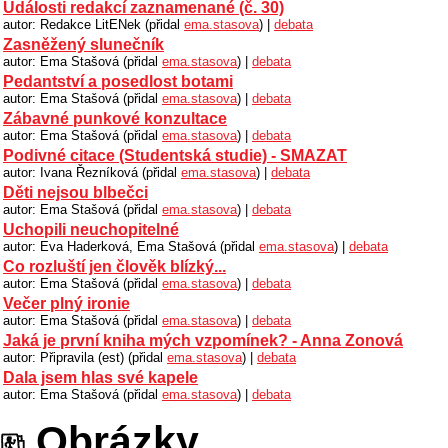
Události redakcí zaznamenané (č. 30)
autor: Redakce LitENek (přidal
ema.stasova
) |
debata
Zasněžený slunečník
autor: Ema Stašová (přidal
ema.stasova
) |
debata
Pedantství a posedlost botami
autor: Ema Stašová (přidal
ema.stasova
) |
debata
Zábavné punkové konzultace
autor: Ema Stašová (přidal
ema.stasova
) |
debata
Podivné citace (Studentská studie) - SMAZAT
autor: Ivana Řezníková (přidal
ema.stasova
) |
debata
Děti nejsou blbečci
autor: Ema Stašová (přidal
ema.stasova
) |
debata
Uchopili neuchopitelné
autor: Eva Haderková, Ema Stašová (přidal
ema.stasova
) |
debata
Co rozluští jen člověk blízký...
autor: Ema Stašová (přidal
ema.stasova
) |
debata
Večer plný ironie
autor: Ema Stašová (přidal
ema.stasova
) |
debata
Jaká je první kniha mých vzpomínek? - Anna Zonová
autor: Připravila (est) (přidal
ema.stasova
) |
debata
Dala jsem hlas své kapele
autor: Ema Stašová (přidal
ema.stasova
) |
debata
Obrázky