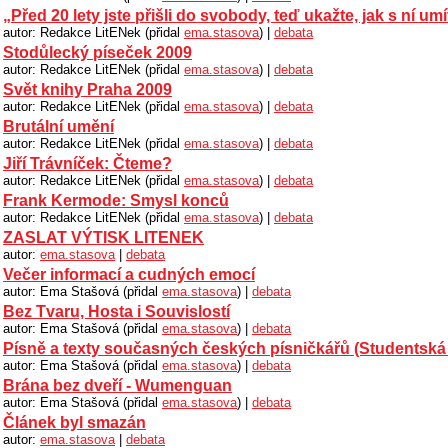
„Před 20 lety jste přišli do svobody, teď ukažte, jak s ní umí
autor: Redakce LitENek (přidal
ema.stasova
) |
debata
Stodůlecký píseček 2009
autor: Redakce LitENek (přidal
ema.stasova
) |
debata
Svět knihy Praha 2009
autor: Redakce LitENek (přidal
ema.stasova
) |
debata
Brutální umění
autor: Redakce LitENek (přidal
ema.stasova
) |
debata
Jiří Trávníček: Čteme?
autor: Redakce LitENek (přidal
ema.stasova
) |
debata
Frank Kermode: Smysl konců
autor: Redakce LitENek (přidal
ema.stasova
) |
debata
ZASLAT VÝTISK LITENEK
autor:
ema.stasova
|
debata
Večer informací a cudných emocí
autor: Ema Stašová (přidal
ema.stasova
) |
debata
Bez Tvaru, Hosta i Souvislostí
autor: Ema Stašová (přidal
ema.stasova
) |
debata
Písně a texty současných českých písničkářů (Studentská 
autor: Ema Stašová (přidal
ema.stasova
) |
debata
Brána bez dveří - Wumenguan
autor: Ema Stašová (přidal
ema.stasova
) |
debata
Článek byl smazán
autor:
ema.stasova
|
debata