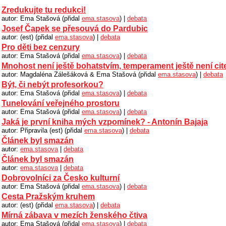
Zredukujte tu redukci!
autor: Ema Stašová (přidal
ema.stasova
) |
debata
Josef Čapek se přesouvá do Pardubic
autor: (est) (přidal
ema.stasova
) |
debata
Pro děti bez cenzury
autor: Ema Stašová (přidal
ema.stasova
) |
debata
Mnohost není ještě bohatstvím, temperament ještě není ci
autor: Magdaléna Zálešáková & Ema Stašová (přidal
ema.stasova
) |
debata
Být, či nebýt profesorkou?
autor: Ema Stašová (přidal
ema.stasova
) |
debata
Tunelování veřejného prostoru
autor: Ema Stašová (přidal
ema.stasova
) |
debata
Jaká je první kniha mých vzpomínek? - Antonín Bajaja
autor: Připravila (est) (přidal
ema.stasova
) |
debata
Článek byl smazán
autor:
ema.stasova
|
debata
Článek byl smazán
autor:
ema.stasova
|
debata
Dobrovolníci za Česko kulturní
autor: Ema Stašová (přidal
ema.stasova
) |
debata
Cesta Pražským kruhem
autor: (est) (přidal
ema.stasova
) |
debata
Mírná zábava v mezích ženského čtiva
autor: Ema Stašová (přidal
ema.stasova
) |
debata