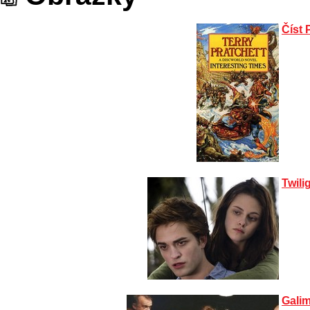
Číst 
Twili
Gali