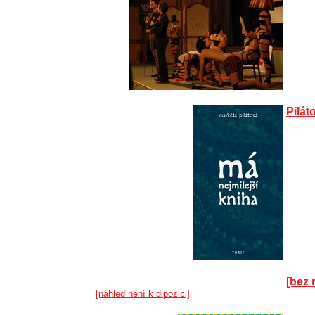
Pilát
[bez 
[náhled není k dipozici]