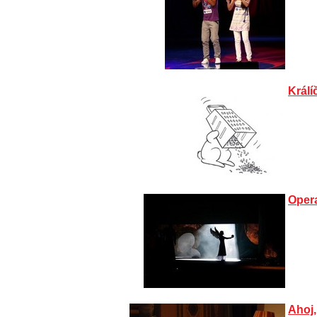
Králí
Oper
Ahoj,