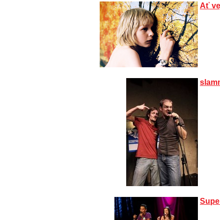
Ať ve
slamm
Supe