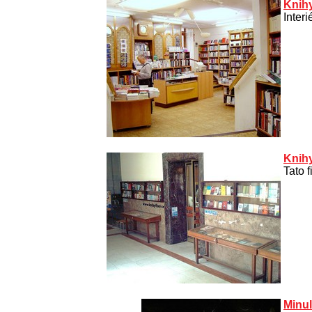
Knihy
Inter
Knihy
Tato f
Minul