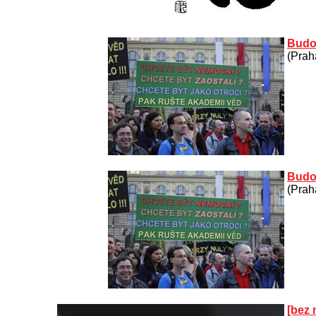
Budo
(Prah
Budo
(Prah
[bez 