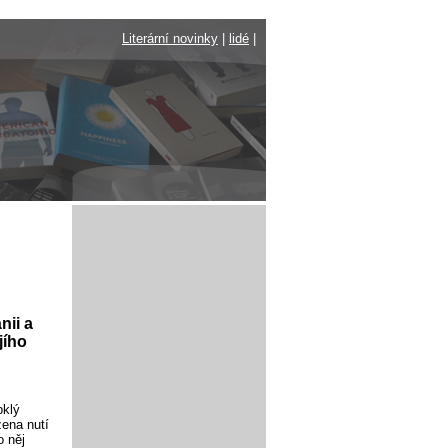
Literární novinky
|
lidé
|
nii a
jího
pklý
ena nutí
o něj