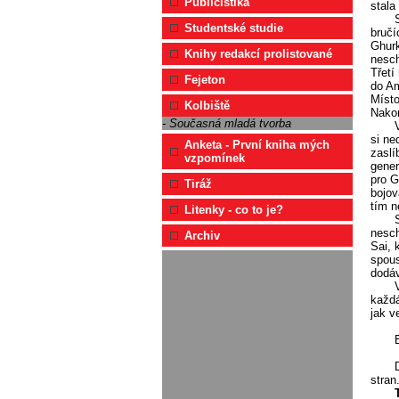
Publicistika
stala
Studentské studie
bručí
Ghurk
Knihy redakcí prolistované
nesch
Třetí
Fejeton
do Am
Místo
Kolbiště
Nakon
- Současná mladá tvorba
si ne
Anketa - První kniha mých
zaslí
vzpomínek
gener
pro G
Tiráž
bojov
tím n
Litenky - co to je?
nesch
Archiv
Sai, 
spous
dodáv
každá
jak v
stran