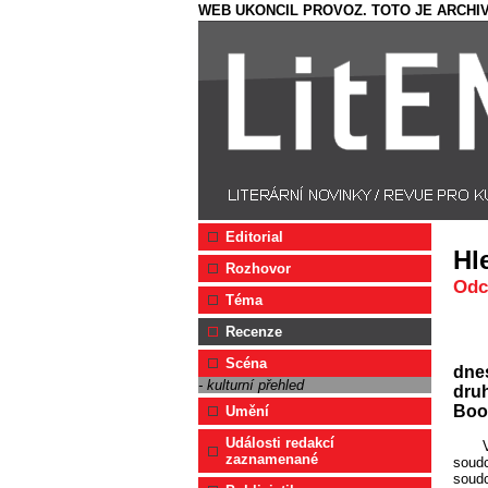
WEB UKONCIL PROVOZ. TOTO JE ARCHIV
Editorial
Hl
Rozhovor
Odc
Téma
Recenze
Scéna
dnes
- kulturní přehled
druh
Boo
Umění
Události redakcí
zaznamenané
soudc
soudc