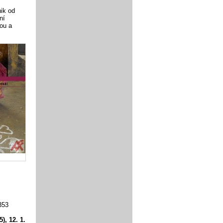
ik od
ní
bou a
353
), 12. 1.