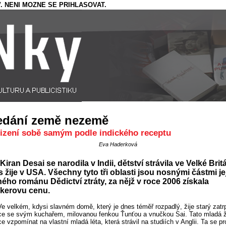
. NENI MOZNE SE PRIHLASOVAT.
edání země nezemě
izení sobě samým podle indického receptu
Eva Haderková
Kiran Desai se narodila v Indii, dětství strávila ve Velké Britá
 žije v USA. Všechny tyto tři oblasti jsou nosnými částmi je
ého románu Dědictví ztráty, za nějž v roce 2006 získala
kerovu cenu.
Ve velkém, kdysi slavném domě, který je dnes téměř rozpadlý, žije starý zatr
e se svým kuchařem, milovanou fenkou Ťunťou a vnučkou Sai. Tato mladá ž
e vzpomínat na vlastní mladá léta, která strávil na studiích v Anglii. Ta se pr