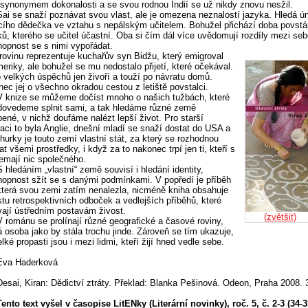
 synonymem dokonalosti a se svou rodnou Indií se už nikdy znovu nesžil.
Sai se snaží poznávat svou vlast, ale je omezena neznalostí jazyka. Hledá ún
cího dědečka ve vztahu s nepálským učitelem. Bohužel přichází doba povstá
ů, kterého se učitel účastní. Oba si čím dál více uvědomují rozdíly mezi se
opnost se s nimi vypořádat.
 rovinu reprezentuje kuchařův syn Bidžu, který emigroval
eriky, ale bohužel se mu nedostalo přijetí, které očekával.
 velkých úspěchů jen živoří a touží po návratu domů.
ec jej o všechno okradou cestou z letiště povstalci.
V knize se můžeme dočíst mnoho o našich tužbách, které
dovedeme splnit sami, a tak hledáme různé země
bené, v nichž doufáme nalézt lepší život. Pro starší
aci to byla Anglie, dnešní mladí se snaží dostat do USA a
hurky je touto zemí vlastní stát, za který se rozhodnou
at všemi prostředky, i když za to nakonec trpí jen ti, kteří s
emají nic společného.
S hledáním „vlastní“ země souvisí i hledání identity,
opnost sžít se s danými podmínkami. V popředí je příběh
která svou zemi zatím nenalezla, nicméně kniha obsahuje
tu retrospektivních odboček a vedlejších příběhů, které
ají ústředním postavám živost.
(zvětšit)
V románu se prolínají různé geografické a časové roviny,
 osoba jako by stála trochu jinde. Zároveň se tím ukazuje,
elké propasti jsou i mezi lidmi, kteří žijí hned vedle sebe.
Eva Haderková
Desai, Kiran: Dědictví ztráty. Překlad: Blanka Pešinová. Odeon, Praha 2008. 
.
Tento text vyšel v časopise LitENky (Literární novinky), roč. 5, č. 2-3 (34-35