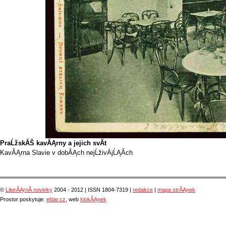
PraĹžskĂŠ kavĂĄrny a jejich svÄt
KavĂĄrna Slavie v dobĂĄch nejĹživÄjĹĄĂ­ch
©
LiterĂĄrnĂ­ novinky
2004 - 2012 | ISSN 1804-7319 |
redakce
|
mapa strĂĄnek
Prostor poskytuje:
eldar.cz
, web
klokĂĄnek