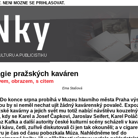
. NENI MOZNE SE PRIHLASOVAT.
gie pražských kaváren
vem, obrazem, s citem
Ema Stašová
Do konce srpna probíhá v Muzeu hlavního města Praha výs
ou by si neměl nechat ujít žádný kavárenský povaleč. Expo
ské kavárny a jejich svět mu totiž nabízí návštěvu kouzeln
 kdy se Karel a Josef Čapkovi, Jaroslav Seifert, Karel Poláč
z Kafka a další autority české kulturní scény scházeli v ka
li kávu, četli, zuřivě diskutovali či jen tak okouněli; a v ciga
ru je čas od času pobozkala Múza. Nahlédněme teď do