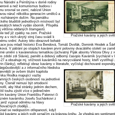
hu Národní a Pernštýna v domě rodiny
nerové a než komunismus budovu i
nu srovnal se zemí, nabízel Union
vou náruč několika generacím umělců a
m rozháraným duším. Na památku
kého bludiště jednotlivých místností byl
esátých letech vydán sborník. Přispěla
j většina oddaných štamgastů.
Ale teď již zpátky na zem. Pražské
Pražské kavárny a jejich svě
ny a v nich ukrytý stroj času svádí k
šnému snění. Autory této obrazově bohaté
kace jsou mladí historici Eva Bendová, Tomáš Dvořák, Dominik Hrodek a Šár
ková. V pátrání po stopách kaváren první poloviny dvacátého století se zaměř
rné umění s kavárenskou tematikou (úchvatný Piják absintu Viktora Olivy z 
s zdobí zdi Slávie), paměti a dobový odborný časopis Kavárník (vycházel v 
27 a obsahuje mj. stížnosti kavárníků na nevycválané hosty, kteří vystřihují 
vin články), reflektují obraz kavárny v literatuře, vyčíslují dochované exponáty
Nejpůsobivější a z informačního hlediska
jevnější je ovšem titulní kapitola
ika Hrodka mapující vazby
mných českých osobností na jednotlivé
ny. Čtenář nemusí být ortodoxní
nofil, aby hltal stránky jedním dechem,
ítil touhu zjistit více o jedinečném
ím kavárny Union Františku Paterovi či
ázném kavárníku Josefu Suchánkovi z
 jenž vypsal odměnu na hlavy
Pražské kavárny a jejich svě
ihovačných zlodějů...
Snad se nedopustím otřepanosti, když
ké kavárny a jejich svět označím za krásnou knihu. Je vhodná pro sentiment