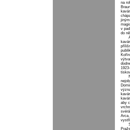
na ro
Brau
kavár
chápa
jiný
magic
v pad
do ně
kavár
příli
publi
Kořín
výtva
dodne
1923–
tisko
nejob
Domin
význa
kavár
kavár
aby c
vrchn
svér
Arca,
vystř
Pražs