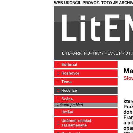
WEB UKONCIL PROVOZ. TOTO JE ARCHIV
Editorial
Ma
Rozhovor
Slo
Téma
Recenze
Scéna
kter
- kulturní přehled
Praž
dob,
Umění
Fran
Události redakcí
a pi
zaznamenané
opa