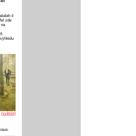
tví
talah il
řel zde
 na
ři
 výhledu
t
(zvětšit)
Kraus.