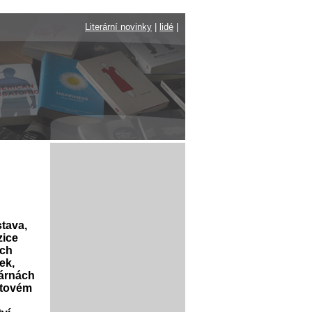
Literární novinky
|
lidé
|
tava,
zice
ých
ek,
várnách
retovém