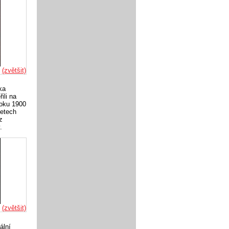
t
(zvětšit)
ka
ili na
roku 1900
letech
z
.
t
(zvětšit)
ální