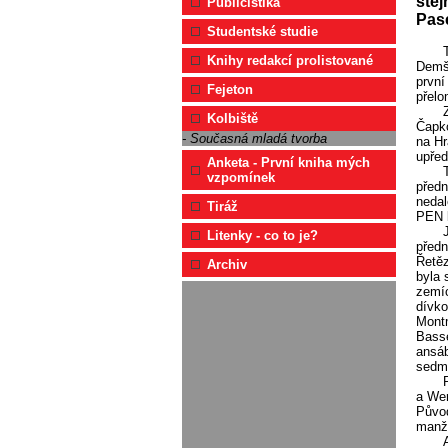
stej
Publicistika
Pas
Studentské studie
Knihy redakcí prolistované
Demšk
první
Fejeton
přelo
Kolbiště
Čapko
- Současná mladá tvorba
na Hr
upřed
Anketa - První kniha mých
vzpomínek
předn
nedal
Tiráž
PEN k
Litenky - co to je?
předn
Řetěz
Archiv
byla 
zemíc
dívko
Montm
Basse
ansáb
sedm
a Wer
Původ
manže