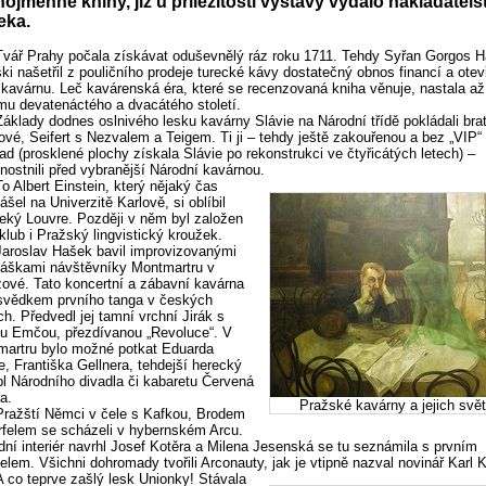
nojmenné knihy, již u příležitosti výstavy vydalo nakladatels
eka.
Tvář Prahy počala získávat oduševnělý ráz roku 1711. Tehdy Syřan Gorgos Ha
i našetřil z pouličního prodeje turecké kávy dostatečný obnos financí a otev
 kavárnu. Leč kavárenská éra, které se recenzovaná kniha věnuje, nastala až
mu devatenáctého a dvacátého století.
Základy dodnes oslnivého lesku kavárny Slávie na Národní třídě pokládali brat
vé, Seifert s Nezvalem a Teigem. Ti ji – tehdy ještě zakouřenou a bez „VIP“
ad (prosklené plochy získala Slávie po rekonstrukci ve čtyřicátých letech) –
nostnili před vybranější Národní kavárnou.
To Albert Einstein, který nějaký čas
ášel na Univerzitě Karlově, si oblíbil
eký Louvre. Později v něm byl založen
lub i Pražský lingvistický kroužek.
Jaroslav Hašek bavil improvizovanými
áškami návštěvníky Montmartru v
ové. Tato koncertní a zábavní kavárna
svědkem prvního tanga v českých
h. Předvedl jej tamní vrchní Jirák s
u Emčou, přezdívanou „Revoluce“. V
artru bylo možné potkat Eduarda
, Františka Gellnera, tehdejší herecký
l Národního divadla či kabaretu Červená
a.
Pražské kavárny a jejich svě
Pražští Němci v čele s Kafkou, Brodem
felem se scházeli v hybernském Arcu.
ní interiér navrhl Josef Kotěra a Milena Jesenská se tu seznámila s prvním
lem. Všichni dohromady tvořili Arconauty, jak je vtipně nazval novinář Karl 
A co teprve zašlý lesk Unionky! Stávala