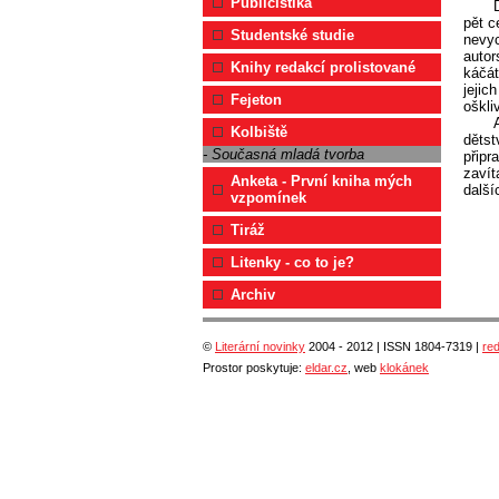
Publicistika
pět c
Studentské studie
nevyc
autor
Knihy redakcí prolistované
káčát
jejic
Fejeton
oškli
Kolbiště
dětst
- Současná mladá tvorba
připr
zavít
Anketa - První kniha mých
další
vzpomínek
Tiráž
Litenky - co to je?
Archiv
©
Literární novinky
2004 - 2012 | ISSN 1804-7319 |
re
Prostor poskytuje:
eldar.cz
, web
klokánek