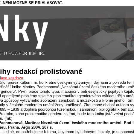
. NENI MOZNE SE PRIHLASOVAT.
ihy redakcí prolistované
slava.kazdova
Dílčí průřez kulturními, konkrétně českými výtvarnými dějinami z pohledu fe
přináší kniha Martiny Pachmanové „Neznámá území českého moderního umě
 genderu“. První práce tohoto typu, mapující v pěti esejisticky pojatých kapit
 opomíjené problémy spjaté s problematikou genderového výkladu dějin umě
á způsoby výtvarného zobrazení ženskosti a mužskosti a kromě jiného i tím
hrály v českém moderním umění ženy-umělkyně. Zkoumané období autorka v
1895 – 1939 a doplnila podrobnou tuzemskou i zahraniční bibliografií k tématu.
Pro toho, koho problematika genderu zajímá, bude tato kniha jistě velmi podn
u. (mk)
Pachmanová, Martina: Neznámá území českého moderního umění. Pod 
ru. Praha, Argo 2004. 287 s.
„…jediné, co potřebujeme k tomu, abychom byli dobrými filozofy, je schopnost 