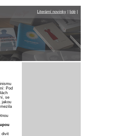
Literární novinky
|
lidé
|
minismu
ní: Pod
olách
ní, se
, jakou
ymezila
ětnou
lupou
divit