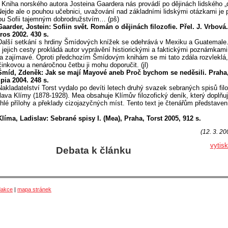
Kniha norského autora Josteina Gaardera nás provádí po dějinách lidského „
Nejde ale o pouhou učebnici, uvažování nad základními lidskými otázkami je 
u Sofii tajemným dobrodružstvím… (pš)
Gaarder, Jostein: Sofiin svět. Román o dějinách filozofie. Přel. J. Vrbová
ros 2002. 430 s.
Další setkání s hrdiny Šmídových knížek se odehrává v Mexiku a Guatemale
í jejich cesty prokládá autor vyprávění histiorickými a faktickými poznámkami
a zajímavé. Oproti předchozím Šmídovým knihám se mi tato zdála rozvleklá,
inkovou a nenáročnou četbu ji mohu doporučit. (jl)
Šmíd, Zdeněk: Jak se mají Mayové aneb Proč bychom se neděsili. Praha
ia 2004. 248 s.
Nakladatelství Torst vydalo po devíti letech druhý svazek sebraných spisů fil
lava Klímy (1878-1928). Mea obsahuje Klímův filozofický deník, který doplňuj
hlé přílohy a překlady cizojazyčných míst. Tento text je čtenářům představen
Klíma, Ladislav: Sebrané spisy I. (Mea), Praha, Torst 2005, 912 s.
(12. 3. 20
vytis
Debata k článku
dakce
|
mapa stránek