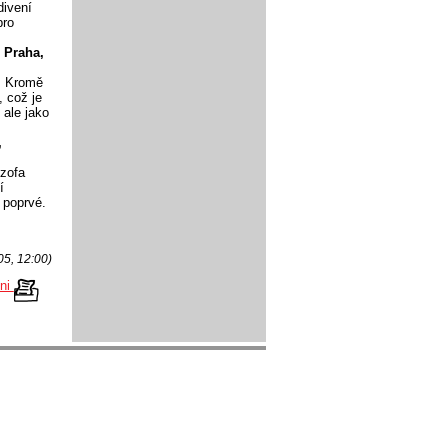
divení
pro
. Praha,
. Kromě
, což je
 ale jako
,
ozofa
í
 poprvé.
05, 12:00)
kni