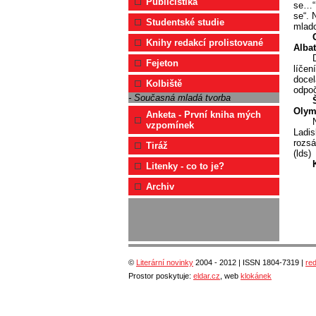
Publicistika
se…“ 
se“. 
Studentské studie
mlado
Knihy redakcí prolistované
Albat
Fejeton
líčen
docel
Kolbiště
odpoč
- Současná mladá tvorba
Olymp
Anketa - První kniha mých
vzpomínek
Ladis
rozsá
Tiráž
(lds)
Litenky - co to je?
Archiv
©
Literární novinky
2004 - 2012 | ISSN 1804-7319 |
re
Prostor poskytuje:
eldar.cz
, web
klokánek