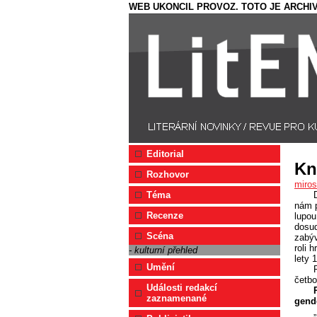
WEB UKONCIL PROVOZ. TOTO JE ARCHIV
Editorial
Kn
Rozhovor
miro
Téma
nám 
Recenze
lupou
dosud
Scéna
zabýv
roli 
- kulturní přehled
lety 
Umění
četbo
Události redakcí
zaznamenané
gende