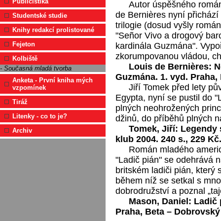
Publicistika
Autor úspěšného románu
de Bernières nyní přichází
Studentské studie
trilogie (dosud vyšly rom
Knihy redakcí prolistované
"Señor Vivo a drogový bar
Fejeton
kardinála Guzmána". Vypořá
zkorumpovanou vládou, ch
Kolbiště
Louis de Bernières: N
- Současná mladá tvorba
Guzmána. 1. vyd. Praha, B
Anketa - První kniha mých
Jiří Tomek před lety p
vzpomínek
Egypta, nyní se pustil do 
Tiráž
plných neohrožených prin
Litenky - co to je?
džinů, do příběhů plných n
Tomek, Jiří: Legendy s
Archiv
klub 2004. 240 s., 229 Kč
Román mladého americ
"Ladič pián" se odehrává na
britském ladiči pián, který
během níž se setkal s mnoh
dobrodružství a poznal „ta
Mason, Daniel: Ladič 
Praha, Beta – Dobrovský 