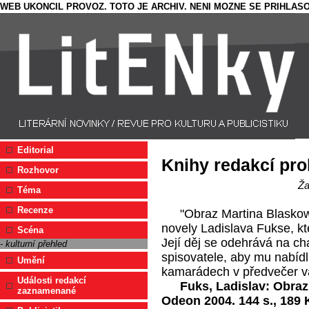
WEB UKONCIL PROVOZ. TOTO JE ARCHIV. NENI MOZNE SE PRIHLASO
Editorial
Knihy redakcí pro
Rozhovor
Ža
Téma
Recenze
"Obraz Martina Blaskow
novely Ladislava Fukse, kt
Scéna
Její děj se odehrává na c
- kulturní přehled
spisovatele, aby mu nabíd
Umění
kamarádech v předvečer vá
Události redakcí
Fuks, Ladislav: Obraz
zaznamenané
Odeon 2004. 144 s., 189 