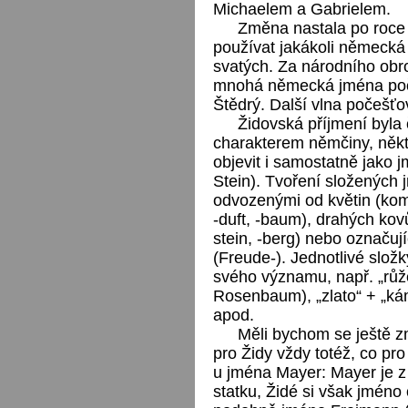
Michaelem a Gabrielem.
Změna nastala po roce
používat jakákoli německá
svatých. Za národního obro
mnohá německá jména poče
Štědrý. Další vlna počešťo
Židovská příjmení byla 
charakterem němčiny, někt
objevit i samostatně jako 
Stein). Tvoření složených 
odvozenými od květin (kom
-duft, -baum), drahých kovů
stein, -berg) nebo označují
(Freude-). Jednotlivé slož
svého významu, např. „růž
Rosenbaum), „zlato“ + „ká
apod.
Měli bychom se ještě z
pro Židy vždy totéž, co pr
u jména Mayer: Mayer je z
statku, Židé si však jméno 