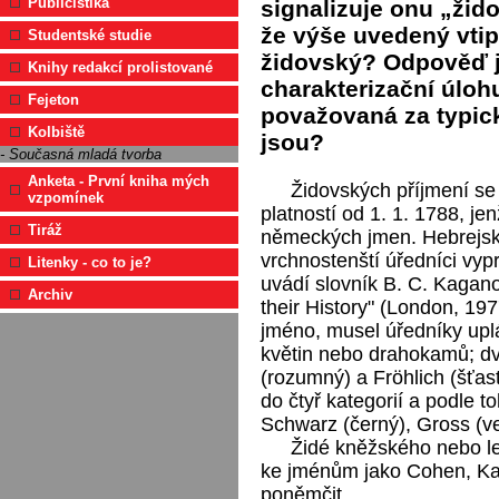
Publicistika
signalizuje onu „žid
že výše uvedený vtip
Studentské studie
židovský? Odpověď j
Knihy redakcí prolistované
charakterizační úloh
Fejeton
považovaná za typick
Kolbiště
jsou?
- Současná mladá tvorba
Anketa - První kniha mých
Židovských příjmení se 
vzpomínek
platností od 1. 1. 1788, je
Tiráž
německých jmen. Hebrejsk
vrchnostenští úředníci vyp
Litenky - co to je?
uvádí slovník B. C. Kagan
Archiv
their History" (London, 1977
jméno, musel úředníky upl
květin nebo drahokamů; dv
(rozumný) a Fröhlich (šťast
do čtyř kategorií a podle t
Schwarz (černý), Gross (ve
Židé kněžského nebo lev
ke jménům jako Cohen, Kah
poněmčit.