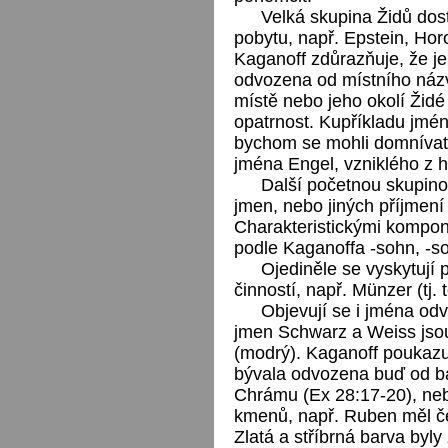
Velká skupina Židů dos
pobytu, např. Epstein, Hor
Kaganoff zdůrazňuje, že je 
odvozena od místního náz
místě nebo jeho okolí Židé 
opatrnost. Kupříkladu jmén
bychom se mohli domnívat,
jména Engel, vzniklého z 
Další početnou skupin
jmen, nebo jiných příjmení
Charakteristickými kompon
podle Kaganoffa -sohn, -son
Ojediněle se vyskytují
činností, např. Münzer (tj. 
Objevují se i jména od
jmen Schwarz a Weiss jsou
(modrý). Kaganoff poukazu
bývala odvozena buď od b
Chrámu (Ex 28:17-20), nebo
kmenů, např. Ruben měl če
Zlatá a stříbrná barva byl