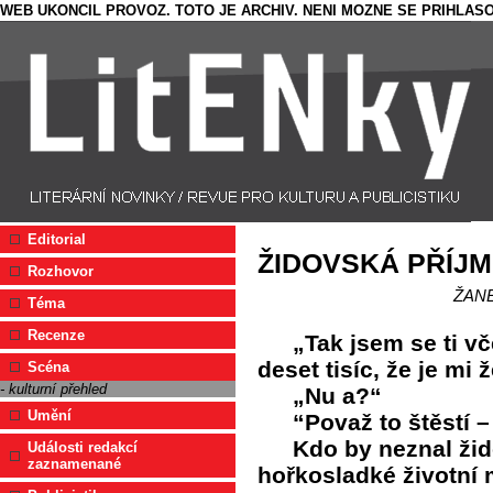
WEB UKONCIL PROVOZ. TOTO JE ARCHIV. NENI MOZNE SE PRIHLASO
Editorial
ŽIDOVSKÁ PŘÍJM
Rozhovor
ŽAN
Téma
Recenze
„Tak jsem se ti v
deset tisíc, že je mi
Scéna
- kulturní přehled
„Nu a?“
Umění
“Považ to štěstí –
Kdo by neznal ži
Události redakcí
zaznamenané
hořkosladké životní