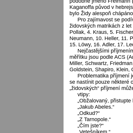
podobně jméno Freimann (
Kaganoffa původ v hebrej
bylo Židy alespoň chápáno
Pro zajímavost se podí
židovských matrikách z let 
Pollak, 4. Kraus, 5. Fischer,
Neumann, 10. Heller, 11. P
15. Löwy, 16. Adler, 17. Le
Nejčastějšími příjmení
měřítku jsou podle ACS (A
Miller, Schwartz, Friedman
Goldstein, Shapiro, Klein,
Problematika příjmení j
se nastínit pouze některé 
„židovských“ příjmení může
vtipy:
„Obžalovaný, přistupte 
„Jakub Abeles.“
„Odkud?“
„Z Tarnopole.“
„Čím jste?“
„Vetešníkem.“