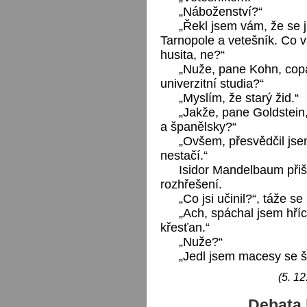
„Náboženství?“
„Řekl jsem vám, že se 
Tarnopole a vetešník. Co
husita, ne?“
„Nuže, pane Kohn, cop
univerzitní studia?“
„Myslím, že starý žid.“
„Jakže, pane Goldstein,
a španělsky?“
„Ovšem, přesvědčil jse
nestačí.“
Isidor Mandelbaum přiš
rozhřešení.
„Co jsi učinil?“, táže se
„Ach, spáchal jsem hříc
křesťan.“
„Nuže?“
„Jedl jsem macesy se š
(5. 12
Debata 