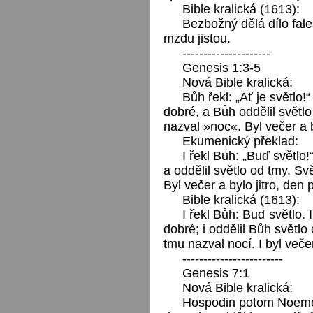
Bible kralická (1613):
Bezbožný dělá dílo fale
mzdu jistou.
---------------------
Genesis 1:3-5
Nová Bible kralická:
Bůh řekl: „Ať je světlo!“
dobré, a Bůh oddělil světl
nazval »noc«. Byl večer a b
Ekumenický překlad:
I řekl Bůh: „Buď světlo!“
a oddělil světlo od tmy. S
Byl večer a bylo jitro, den 
Bible kralická (1613):
I řekl Bůh: Buď světlo. I
dobré; i oddělil Bůh světl
tmu nazval nocí. I byl večer
------------------------
Genesis 7:1
Nová Bible kralická:
Hospodin potom Noemovi