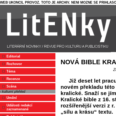
WEB UKONCIL PROVOZ. TOTO JE ARCHIV. NENI MOZNE SE PRIHLASO
Editorial
NOVÁ BIBLE KR
Rozhovor
Z
Téma
Recenze
Již deset let prac
novém překladu této 
Scéna
- kulturní přehled
kralické. Snaží se jí
Umění
Kralické bible z 16. s
rozšířenější verzi z 
Události redakcí
zaznamenané
„sílu a krásu“ textu.