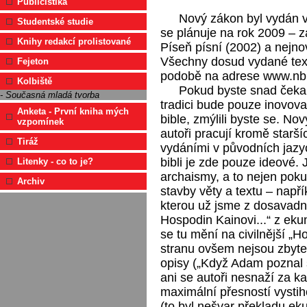
Publicistika
Nový zákon byl vydán 
Studentské studie
se plánuje na rok 2009 – z
Knihy redakcí prolistované
Píseň písní (2002) a nejno
Všechny dosud vydané texty
Fejeton
podobě na adrese www.nb
Kolbiště
Pokud byste snad čekali
- Současná mladá tvorba
tradici bude pouze inovov
Anketa - První kniha mých
bible, zmýlili byste se. No
vzpomínek
autoři pracují kromě starší
Tiráž
vydáními v původních jazy
bibli je zde pouze ideové.
Litenky - co to je?
archaismy, a to nejen pokud
Archiv
stavby věty a textu – napří
kterou už jsme z dosavadníc
Hospodin Kainovi...“ z eku
se tu mění na civilnější „H
stranu ovšem nejsou zbyte
opisy („Když Adam poznal s
ani se autoři nesnaží za k
maximální přesností vysti
(to byl nešvar překladu e