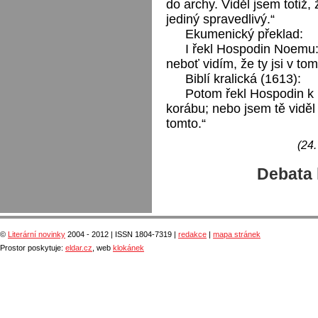
do archy. Viděl jsem totiž,
jediný spravedlivý.“
Ekumenický překlad:
I řekl Hospodin Noemu: 
neboť vidím, že ty jsi v to
Biblí kralická (1613):
Potom řekl Hospodin k N
korábu; nebo jsem tě vidě
tomto.“
(24.
Debata 
©
Literární novinky
2004 - 2012 | ISSN 1804-7319 |
redakce
|
mapa stránek
Prostor poskytuje:
eldar.cz
, web
klokánek