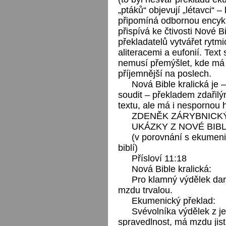
„ptáků“ objevují „létavci“ 
připomíná odbornou encyklo
přispívá ke čtivosti Nové 
překladatelů vytvářet rytm
aliteracemi a eufonií. Text
nemusí přemýšlet, kde má
příjemnější na poslech.
Nová Bible kralická je
soudit – překladem zdařil
textu, ale má i nespornou h
ZDENĚK ZÁRYBNICK
UKÁZKY Z NOVÉ BIB
(v porovnání s ekumen
biblí)
Přísloví 11:18
Nová Bible kralická:
Pro klamný výdělek dar
mzdu trvalou.
Ekumenický překlad:
Svévolníka výdělek z j
spravedlnost, má mzdu jist