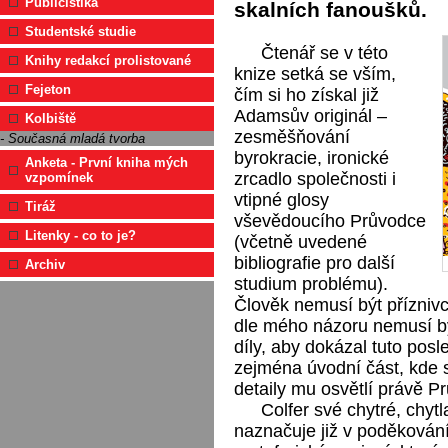
Publicistika
skalních fanoušků.
Studentské studie
Čtenář se v této
Knihy redakcí prolistované
knize setká se vším,
Fejeton
čím si ho získal již
Adamsův originál –
Kolbiště
zesměšňování
- Současná mladá tvorba
byrokracie, ironické
Anketa - První kniha mých
zrcadlo společnosti i
vzpomínek
vtipné glosy
Tiráž
vševědoucího Průvodce
Litenky - co to je?
(včetně uvedené
bibliografie pro další
Archiv
studium problému).
Člověk nemusí být příznivce
dle mého názoru nemusí b
díly, aby dokázal tuto po
zejména úvodní část, kde s
detaily mu osvětlí právě 
Colfer své chytré, chytl
naznačuje již v poděkování