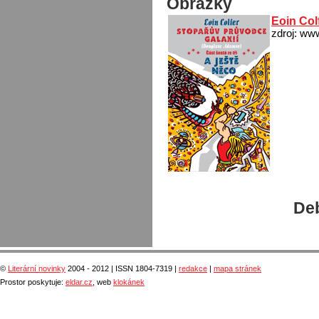
Obrázky
Eoin Col
zdroj: ww
Deb
©
Literární novinky
2004 - 2012 | ISSN 1804-7319 |
redakce
|
mapa stránek
Prostor poskytuje:
eldar.cz
, web
klokánek