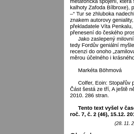
metaforická spojení, která 
kalhoty Zafoda Bílbroxe), 
–“ Tur se zhluboka nadechl,
znakem autorovy geniality,
překladatele Víta Penkalu,
přenesení do českého pros
Jako zaslepený milovník
tedy Fordův geniální myšl
recenzi do onoho „zamilov
měrou účelného i krásného“
Markéta Böhmová
Colfer, Eoin: Stopařův
Část šestá ze tří, A ještě
2010. 286 stran.
Tento text vyšel v čas
roč. 7, č. 2 (46), 15.12. 20
(28. 11. 