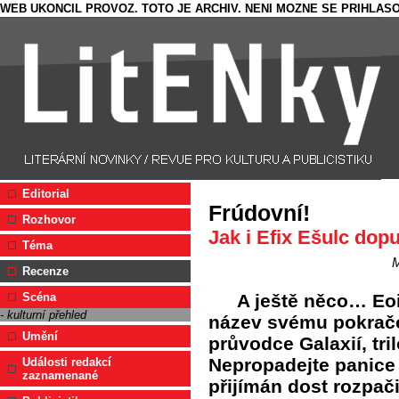
WEB UKONCIL PROVOZ. TOTO JE ARCHIV. NENI MOZNE SE PRIHLASO
Editorial
Frúdovní!
Rozhovor
Jak i Efix Ešulc dop
Téma
M
Recenze
A ještě něco… Eoi
Scéna
- kulturní přehled
název svému pokrač
Umění
průvodce Galaxií, tril
Nepropadejte panice 
Události redakcí
zaznamenané
přijímán dost rozpači