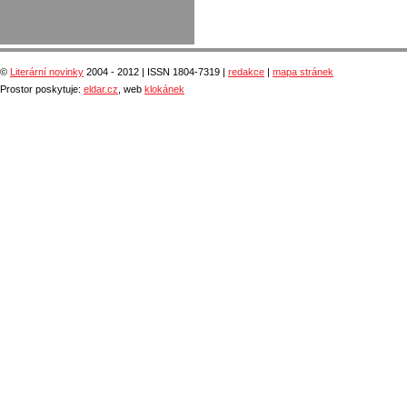
©
Literární novinky
2004 - 2012 | ISSN 1804-7319 |
redakce
|
mapa stránek
Prostor poskytuje:
eldar.cz
, web
klokánek