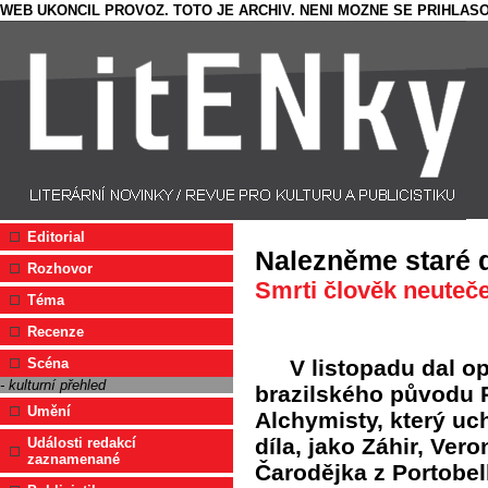
WEB UKONCIL PROVOZ. TOTO JE ARCHIV. NENI MOZNE SE PRIHLASO
Editorial
Nalezněme staré 
Rozhovor
Smrti člověk neuteč
Téma
Recenze
V listopadu dal op
Scéna
- kulturní přehled
brazilského původu 
Umění
Alchymisty, který uch
díla, jako Záhir, Ver
Události redakcí
zaznamenané
Čarodějka z Portobel