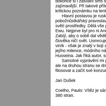
dokonce si i zasílání sms o
zajímavější. Při takové pří
kritickou poznámku na tent
Hlavní postavou je rusk
pobožnůstkářský pravoslavn
světí prostředky. Dělá vše
Ewu. Nejprve byl pro ni An
Zabíjí, aby o sobě dal věd
člověka ničí svět. Usmrcuje
viník - však je znalý v boj
jejího milence, módního n
Husseina. Jak říká autor, 
Samotné vyprávění mi p
ale na druhou stranu se d
filosovat a začít své kon
Jan Dušek
Coelho, Paulo: Vítěz je sá
380 stran.