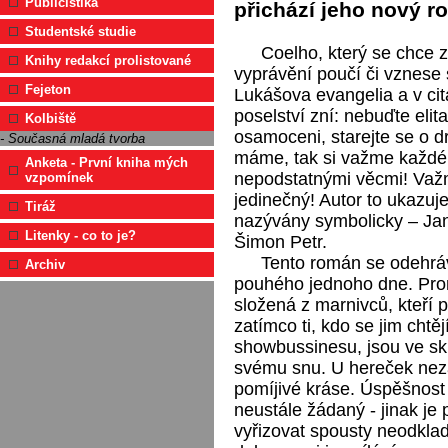
Publicistika
přichází jeho nový r
Studentské studie
Coelho, který se chce z
Knihy redakcí prolistované
vyprávění poučí či vznese 
Fejeton
Lukášova evangelia a v ci
poselství zní: nebuďte eli
Kolbiště
osamoceni, starejte se o dr
- Současná mladá tvorba
máme, tak si važme každé
Anketa - První kniha mých
nepodstatnými věcmi! Važm
vzpomínek
jedinečný! Autor to ukazuje
Tiráž
nazývány symbolicky – Jan K
Litenky - co to je?
Šimon Petr.
Tento román se odehrá
Archiv
pouhého jednoho dne. Pro
složená z marnivců, kteří př
zatímco ti, kdo se jim chtějí
showbussinesu, jsou ve sku
svému snu. U hereček nez
pomíjivé kráse. Úspěšnost
neustále žádaný - jinak je 
vyřizovat spousty neodklad