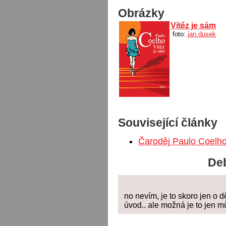
Obrázky
Vítěz je sám
foto:
jan.dusek
Související články
Čaroděj Paulo Coelh
Deb
no nevím, je to skoro jen o d
úvod.. ale možná je to jen m