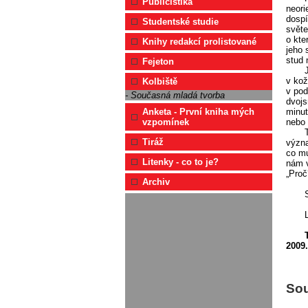
Publicistika
neori
dospí
Studentské studie
světe
o kte
Knihy redakcí prolistované
jeho 
stud 
Fejeton
v kož
Kolbiště
v pod
- Současná mladá tvorba
dvojs
minut
Anketa - První kniha mých
nebo 
vzpomínek
Tiráž
význa
co mu
Litenky - co to je?
nám v
„Proč
Archiv
2009.
Sou