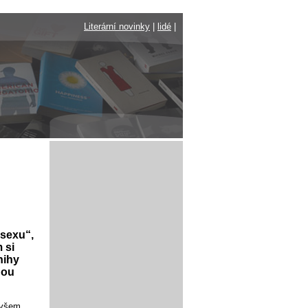
Literární novinky
|
lidé
|
 sexu“,
 si
nihy
nou
ovšem