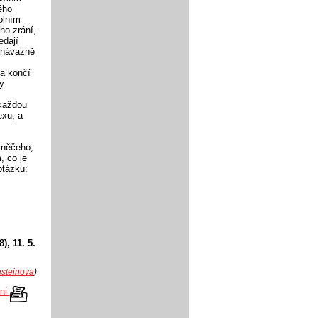
ého
olním
ho zrání,
edají
a návazně
a končí
y
 každou
exu, a
 něčeho,
, co je
otázku:
), 11. 5.
nsteinova
)
kni