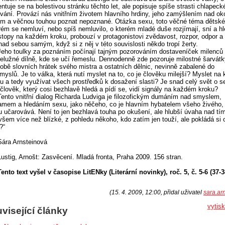
entuje se na bolestivou stránku těchto let, ale popisuje spíše strasti chlapeck
vání. Provází nás vnitřním životem hlavního hrdiny, jeho zamýšlením nad ok
m a věčnou touhou poznat nepoznané. Otázka sexu, toto věčné téma dětské
rém se nemluví, nebo spíš nemluvilo, o kterém mladé duše rozjímají, sní a hl
stopy na každém kroku, probouzí v protagonistovi zvědavost, rozpor, odpor 
nad sebou samým, když si z něj v této souvislosti někdo tropí žerty.
Jeho toulky za poznáním počínají tajným pozorováním dostaveníček milenců 
elužné dílně, kde se učí řemeslu. Dennodenně zde pozoruje milostné šarvátk
obě slovních hrátek svého mistra a ostatních dělnic, nevinně zabalené do
myslů. Je to válka, která nutí myslet na to, co je člověku milejší? Myslet na
u a tedy využívat všech prostředků k dosažení slasti? Je snad celý svět o s
člověk, který cosi bezhlavě hledá a pídí se, vidí signály na každém kroku?
Tento vnitřní dialog Richarda Ludviga je filozofickým dumáním nad smyslem,
mem a hledáním sexu, jako něčeho, co je hlavním hybatelem všeho živého,
 učarovává. Není to jen bezhlavá touha po okušení, ale hlubší úvaha nad tím
šem více než blízké, z pohledu někoho, kdo zatím jen touží, ale pokládá si 
?“
Sára Arnsteinová
Lustig, Arnošt: Zasvěcení. Mladá fronta, Praha 2009. 156 stran.
Tento text vyšel v časopise LitENky (Literární novinky), roč. 5, č. 5-6 (37-38
(15. 4. 2009, 12:00, přidal uživatel
sara.ar
vytis
visející články