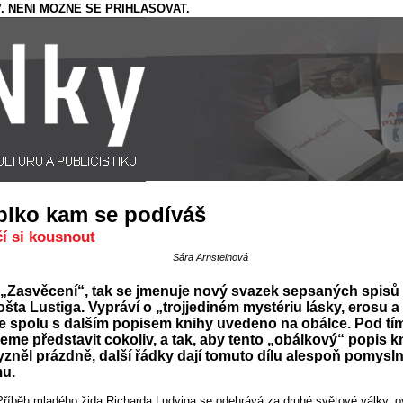
. NENI MOZNE SE PRIHLASOVAT.
blko kam se podíváš
čí si kousnout
Sára Arnsteinová
„Zasvěcení“, tak se jmenuje nový svazek sepsaných spisů
šta Lustiga. Vypráví o „trojjediném mystériu lásky, erosu a
je spolu s dalším popisem knihy uvedeno na obálce. Pod tím
me představit cokoliv, a tak, aby tento „obálkový“ popis k
zněl prázdně, další řádky dají tomuto dílu alespoň pomysl
mu.
Příběh mladého žida Richarda Ludviga se odehrává za druhé světové války, 