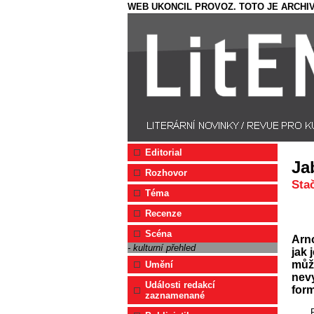
WEB UKONCIL PROVOZ. TOTO JE ARCHIV
Editorial
Ja
Rozhovor
Sta
Téma
Recenze
Scéna
Arno
- kulturní přehled
jak 
může
Umění
nevy
Události redakcí
for
zaznamenané