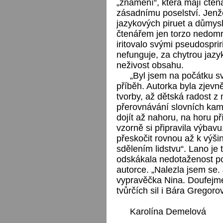
„znamení“, která mají čten
zásadnímu poselství. Jenž
jazykových piruet a důmysl
čtenářem jen torzo nedomr
iritovalo svými pseudospri
nefunguje, za chytrou jazy
neživost obsahu.
„Byl jsem na počátku sv
příběh. Autorka byla zjevně
tvorby, až dětská radost z
přerovnávání slovních kam
dojít až nahoru, na horu p
vzorně si připravila výbavu,
přeskočit rovnou až k výš
sdělením lidstvu“. Lano je 
odskákala nedotaženost po
autorce. „Nalezla jsem se. 
vypravěčka Nina. Doufejme
tvůrčích sil i Bára Gregoro
Karolína Demelová