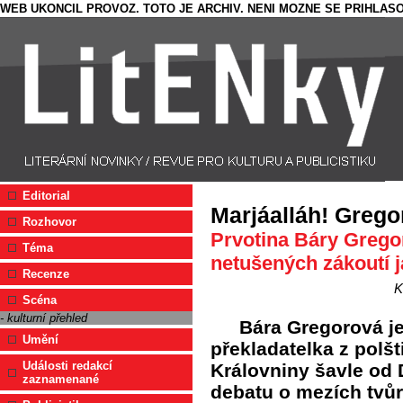
WEB UKONCIL PROVOZ. TOTO JE ARCHIV. NENI MOZNE SE PRIHLASO
Editorial
Marjáalláh! Grego
Rozhovor
Prvotina Báry Gregor
Téma
netušených zákoutí 
Recenze
K
Scéna
- kulturní přehled
Bára Gregorová j
Umění
překladatelka z polš
Události redakcí
Královniny šavle od
zaznamenané
debatu o mezích tvůrč