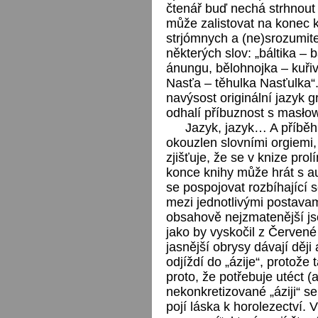
čtenář buď nechá strhnout
může zalistovat na konec k
strjómnych a (ne)srozumite
některých slov: „báltika – 
ánungu, bělohnojka – kuři
Nasťa – těhulka Nasťulka“. 
navýsost originální jazyk gr
odhalí příbuznost s masłow
Jazyk, jazyk… A příběh?
okouzlen slovními orgiemi
zjišťuje, že se v knize prol
konce knihy může hrát s a
se pospojovat rozbíhající s
mezi jednotlivými postavam
obsahově nejzmatenější js
jako by vyskočil z Červené
jasnější obrysy dávají ději
odjíždí do „ázije“, protože
proto, že potřebuje utéct 
nekonkretizované „áziji“ s
pojí láska k horolezectví. V