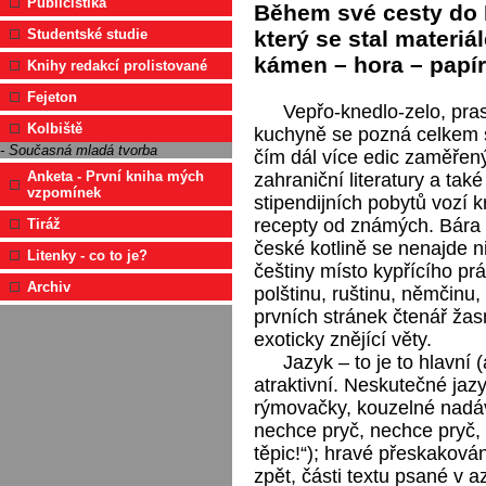
Publicistika
Během své cesty do 
který se stal materiá
Studentské studie
kámen – hora – papír
Knihy redakcí prolistované
Fejeton
Vepřo-knedlo-zelo, pra
Kolbiště
kuchyně se pozná celkem 
- Současná mladá tvorba
čím dál více edic zaměřený
Anketa - První kniha mých
zahraniční literatury a také
vzpomínek
stipendijních pobytů vozí 
recepty od známých. Bára 
Tiráž
české kotlině se nenajde n
Litenky - co to je?
češtiny místo kypřícího pr
Archiv
polštinu, ruštinu, němčinu, 
prvních stránek čtenář žasn
exoticky znějící věty.
Jazyk – to je to hlavní 
atraktivní. Neskutečné jaz
rýmovačky, kouzelné nadávk
nechce pryč, nechce pryč, 
těpic!“); hravé přeskakován
zpět, části textu psané v