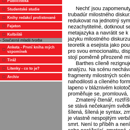
Publicistika
Nechť jsou zapomenuty 
Studentské studie
trubadúr milostného disku
Knihy redakcí prolistované
redukovat na jednotný symp
nezachytitelné, dotknout se
Fejeton
metajazyka a navrátit se 
Kolbiště
jazyku milostného diskurzu 
- Současná mladá tvorba
teoretik a esejista jako pou
Anketa - První kniha mých
pro svou emocionalitu, dis
vzpomínek
stojí poměrně přirozeně m
Tiráž
Barthes cíleně rezignuj
Litenky - co to je?
analýzu. Na scénu nechává
fragmenty milostných scén,
Archiv
nahodilosti a cíleného formu
lapeno v bláznivém kolotoč
proměňuje se, promlouvá, 
Zmatený čtenář, roztříš
se stává nečekaným svědk
šílená, šílená je syntax, z
je vlastně nespojitým verb
smrt. Není to příběh a nen