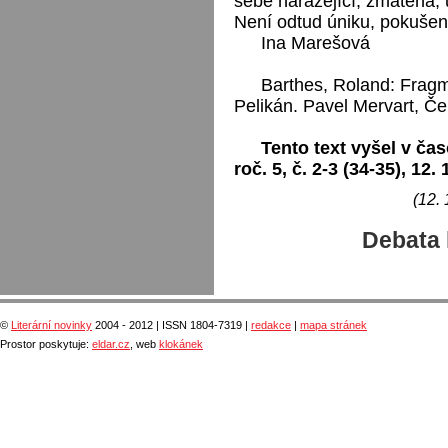
sebe narážející, zmatená, um
Není odtud úniku, pokušen
Ina Marešová
Barthes, Roland: Fragm
Pelikán. Pavel Mervart, Če
Tento text vyšel v čas
roč. 5, č. 2-3 (34-35), 12. 
(12. 
Debata 
©
Literární novinky
2004 - 2012 | ISSN 1804-7319 |
redakce
|
mapa stránek
Prostor poskytuje:
eldar.cz
, web
klokánek