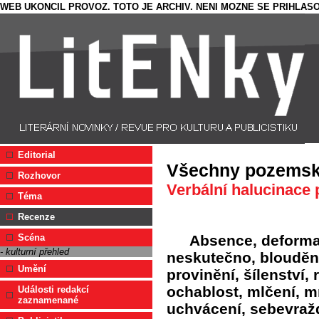
WEB UKONCIL PROVOZ. TOTO JE ARCHIV. NENI MOZNE SE PRIHLASO
Editorial
Všechny pozemské
Rozhovor
Verbální halucinace
Téma
Recenze
Absence, deformac
Scéna
- kulturní přehled
neskutečno, bloudění,
Umění
provinění, šílenství, 
ochablost, mlčení, mr
Události redakcí
zaznamenané
uchvácení, sebevraž