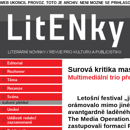
WEB UKONCIL PROVOZ. TOTO JE ARCHIV. NENI MOZNE SE PRIHLASO
Editorial
Surová kritika ma
Rozhovor
Multimediální trio p
Téma
Recenze
Letošní festival 
Scéna
- kulturní přehled
orámovalo mimo jiné 
Umění
avantgardně laděného
The Media Operation
Události redakcí
zaznamenané
zastupovali formaci