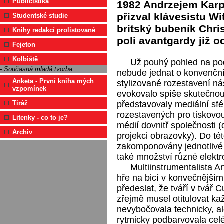
Publicistika
1982
Andrzejem Kar
přizval klávesistu
Wi
Studentské studie
britský bubeník
Chris
Knihy redakcí prolistované
poli avantgardy již o
Fejeton
Kolbiště
Už pouhý pohled na pod
- Současná mladá tvorba
nebude jednat o konvenční
Anketa - První kniha mých
stylizované rozestavení ná
vzpomínek
evokovalo spíše skutečnou
představovaly mediální sfé
Tiráž
rozestavených pro tiskovou
Litenky - co to je?
médií dovnitř společnosti (
Archiv
projekci obrazovky). Do té
zakomponovány jednotlivé n
také množství různé elektr
Multiinstrumentalista A
hře na bicí v konvečnější
předeslat, že tváří v tvář 
zřejmě musel otitulovat ka
nevybočovala technicky, al
rytmicky podbarvovala cel