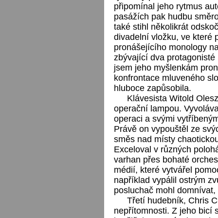
připomínal jeho rytmus au
pasážích pak hudbu směrova
také stihl několikrát odskoči
divadelní vložku, ve které
pronášejícího monology na
zbývající dva protagonisté
jsem jeho myšlenkám proná
konfrontace mluveného slo
hluboce zapůsobila.
Klávesista Witold Olesz
operační lampou. Vyvolával
operaci a svými vytříbenými
Právě on vypouštěl ze svý
směs nad místy chaotickou 
Exceloval v různých polohá
varhan přes bohaté orchest
médií, které vytvářel pomo
například vypálil ostrým z
posluchač mohl domnívat, 
Třetí hudebník, Chris C
nepřítomnosti. Z jeho bicí 