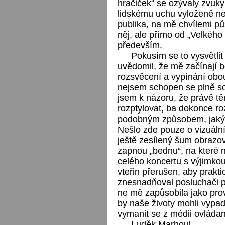
hračiček“ se ozývaly zvuky
lidskému uchu vyloženě ne
publika, na mě chvílemi pů
něj, ale přímo od „Velkého
především.
Pokusím se to vysvětlit 
uvědomil, že mě začínají b
rozsvěcení a vypínání obou
nejsem schopen se plně s
jsem k názoru, že právě těm
rozptylovat, ba dokonce roz
podobným způsobem, jakým
Nešlo zde pouze o vizuální 
ještě zesílený šum obrazov
zapnou „bednu“, na které n
celého koncertu s výjimkou
vteřin přerušen, aby prak
znesnadňoval posluchači pří
ne mě zapůsobila jako prov
by naše životy mohli vypa
vymanit se z médii ovládan
Luděk Marhoul