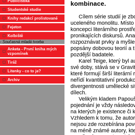
Publicistika
kombinace.
Studentské studie
Cílem série studií je z
Knihy redakcí prolistované
uceleného monolitu. Místo
Fejeton
koncepci literárního prost
pronikajících diskursů. An
Kolbiště
rozpoznávat prvky a myšle
- Současná mladá tvorba
popsány dobovou teorií a t
Anketa - První kniha mých
vzpomínek
pozdější badatele.
Karel Teige, který byl
Tiráž
své doby, stává se v Gravi
Litenky - co to je?
které formují širší literárn
neřídí kvantitativní produk
Archiv
divergentnosti umělecké sit
dílech.
Velikým kladem Papouš
pojednání je vždy následo
na kterých je existence či
Vzhledem k tomu, že autor h
nejsou zde rozebírána pově
na méně známé autory, kteř