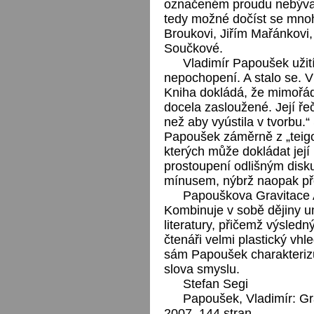
označeném proudu nebývaj
tedy možné dočíst se mno
Broukovi, Jiřím Mařánkovi,
Součkové.
Vladimír Papoušek užit
nepochopení. A stalo se. Vi
Kniha dokládá, že mimořád
docela zasloužené. Její 
než aby vyústila v tvorbu.“
Papoušek záměrně z „teigo
kterých může dokládat její
prostoupení odlišným disku
mínusem, nýbrž naopak pře
Papouškova Gravitace 
Kombinuje v sobě dějiny um
literatury, přičemž výsledný
čtenáři velmi plastický vhl
sám Papoušek charakterizu
slova smyslu.
Stefan Segi
Papoušek, Vladimír: Gr
2007. 144 stran.