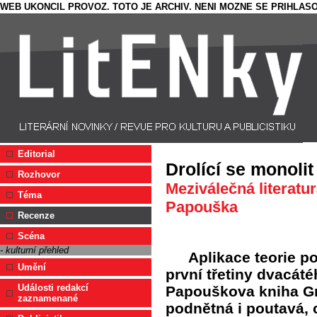
WEB UKONCIL PROVOZ. TOTO JE ARCHIV. NENI MOZNE SE PRIHLASO
Editorial
Drolící se monolit
Rozhovor
Meziválečná literatur
Téma
Papouška
Recenze
Scéna
- kulturní přehled
Aplikace teorie p
Umění
první třetiny dvacátéh
Události redakcí
Papouškova kniha Gr
zaznamenané
podnětná i poutavá, 