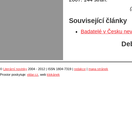
(
Související články
Badatelé v Česku nev
Deb
©
Literární novinky
2004 - 2012 | ISSN 1804-7319 |
redakce
|
mapa stránek
Prostor poskytuje:
eldar.cz
, web
klokánek