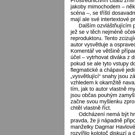
Prostřednictvím citátů zmi
jakoby mimochodem – někd
scéna –, se tříští dosavadn
mají ale své intertextové p
Dalším ozvláštňujícím 
jež se v těch nejméně oček
reproduktoru. Tento zcizuj
autor vysvětluje a osprave
Komentář ve většině případ
účel – vytrhovat diváka z d
pokud se ale tyto vstupy 
flegmatické a chápavé jedi
„vysvětlující“ snahy jsou z
vzhledem k okamžitě navazu
tím, jak to autor vlastně my
jsou občas pouhým zamyšl
začne svou myšlenku zpros
chtěl vlastně říct.
Odcházení nemá být hra 
pravda, že ji nápadně při
manželky Dagmar Havlové d
rozvířilo kolotoč diskuzí 