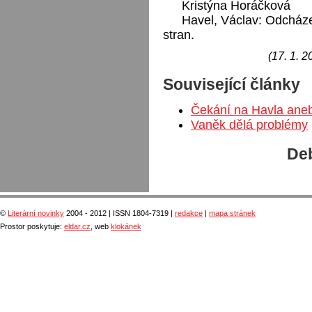
Kristýna Horáčková
Havel, Václav: Odcháze
stran.
(17. 1. 2
Související články
Čekání na Havla an
Vaněk dělá problémy
Deb
©
Literární novinky
2004 - 2012 | ISSN 1804-7319 |
redakce
|
mapa stránek
Prostor poskytuje:
eldar.cz
, web
klokánek