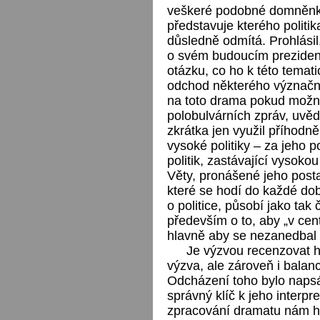
veškeré podobné domněnky
představuje kterého politik
důsledně odmítá. Prohlásil, 
o svém budoucím preziden
otázku, co ho k této temat
odchod některého význačné
na toto drama pokud možno
polobulvárních zpráv, uvě
zkrátka jen využil příhodn
vysoké politiky – za jeho 
politik, zastávající vysoko
Věty, pronášené jeho post
které se hodí do každé do
o politice, působí jako ta
především o to, aby „v centr
hlavně aby se nezanedbal
Je výzvou recenzovat hr
výzva, ale zároveň i bala
Odcházení toho bylo napsá
správný klíč k jeho interpr
zpracování dramatu nám h