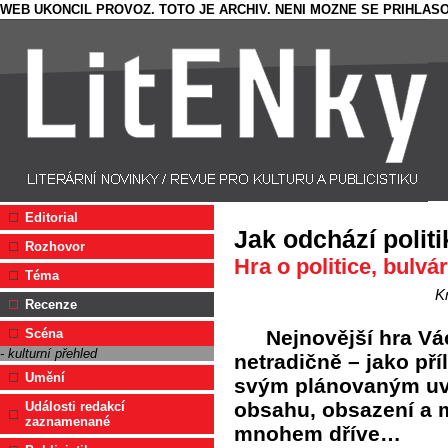
WEB UKONCIL PROVOZ. TOTO JE ARCHIV. NENI MOZNE SE PRIHLASO
Editorial
Jak odchází politi
Rozhovor
Hra o politice, bulvá
Téma
K
Recenze
Nejnovější hra V
Scéna
- kulturní přehled
netradičně – jako pří
Umění
svým plánovaným uve
obsahu, obsazení a m
Události redakcí
zaznamenané
mnohem dříve…