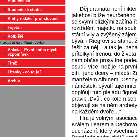
Publicistika
Děj dramatu není niktera
Studentské studie
jakéhosi blíže neurčeného
Knihy redakcí prolistované
se svými blízkými začíná ře
roztřídění majetku na souk
Fejeton
státní vily a zvýšený záje
Kolbiště
bývá, i Riegrovi se stane, 
- Současná mladá tvorba
řešit za něj – a tak je „n
Anketa - První kniha mých
přítelkyní Irenou, do život
vzpomínek
nám občas prosvitne podez
Tiráž
osudu více, než je na prvn
Litenky - co to je?
cítí i jeho dcery – mladší 
manželem Albínem. Osoby, 
Archiv
náměstek, bývalí tajemníci,
doplňují tuto plejádu figur
pravil: „Dvůr, co kolem seb
objevují se na něm archety
na každém dvoře…“
Hra je volnými asocia
Králem Learem a Čechovo
odcházení, který všechna t