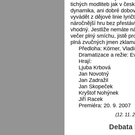
tichých modliteb jak v česk
dynamika, ani dobré dobo
vyvádět z dějové linie lyri
náročnější hru bez přestá
vhodný. Jestliže nemáte ná
večer plný smíchu, jistě p
plná zvučných jmen zklam
Předloha: Körner, Vladi
Dramatizace a režie: E
Hrají:
Ljuba Krbová
Jan Novotný
Jan Zadražil
Jan Skopeček
Kryštof Nohýnek
Jiří Racek
Premiéra: 20. 9. 2007
(12. 11. 
Debata 