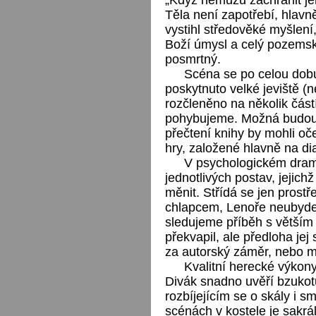
Těla není zapotřebí, hlavn
vystihl středověké myšlen
Boží úmysl a celý pozemský
posmrtný.
Scéna se po celou dob
poskytnuto velké jeviště (ne
rozčleněno na několik část
pohybujeme. Možná budou n
přečtení knihy by mohli oče
hry, založené hlavně na dia
V psychologickém dramat
jednotlivých postav, jejic
měnit. Střídá se jen prost
chlapcem, Lenoře neubyde 
sledujeme příběh s větším
překvapil, ale předloha jej
za autorský záměr, nebo m
Kvalitní herecké výkon
Divák snadno uvěří bzukot
rozbíjejícím se o skály i s
scénách v kostele je sakr