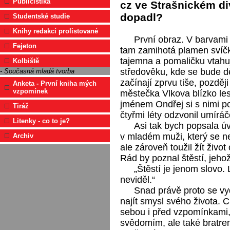
Publicistika
cz ve Strašnickém div
dopadl?
Studentské studie
Knihy redakcí prolistované
První obraz. V barvami
Fejeton
tam zamihotá plamen svíčk
tajemna a pomaličku vtahuj
Kolbiště
středověku, kde se bude d
- Současná mladá tvorba
začínají zprvu tiše, pozdě
Anketa - První kniha mých
vzpomínek
městečka Vlkova blízko le
jménem Ondřej si s nimi p
Tiráž
čtyřmi léty odzvonil umíráč
Litenky - co to je?
Asi tak bych popsala úv
v mladém muži, který se ne
Archiv
ale zároveň toužil žít živo
Rád by poznal štěstí, jeho
„Štěstí je jenom slovo. L
neviděl.“
Snad právě proto se vyd
najít smysl svého života. 
sebou i před vzpomínkami,
svědomím, ale také bratrem