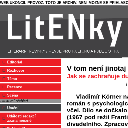
WEB UKONCIL PROVOZ. TOTO JE ARCHIV. NENI MOZNE SE PRIHLASO
Editorial
V tom není jinotaj
Rozhovor
Jak se zachraňuje du
Téma
H
Recenze
Vladimír Körner n
Scéna
- kulturní přehled
román s psychologick
Umění
včel. Dílo se dočkal
(1967 pod režií Franti
Události redakcí
zaznamenané
divadelního. Zpracov