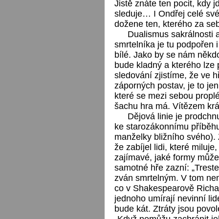
Jistě znáte ten pocit, kdy j
sleduje… I Ondřej celé své 
dožene ten, kterého za se
Dualismus sakrálnosti 
smrtelníka je tu podpořen 
bílé. Jako by se nám někdo
bude kladný a kterého lze 
sledování zjistíme, že ve h
záporných postav, je to je
které se mezi sebou proplét
šachu hra má. Vítězem krá
Dějová linie je prodchn
ke starozákonnímu příběhu 
manželky bližního svého). Z
že zabíjel lidi, které milu
zajímavé, jaké formy může
samotné hře zazní: „Treste
zván smrtelným. V tom není 
co v Shakespearově Richard
jednoho umírají nevinní lid
bude kát. Ztráty jsou povo
„Když nemůžu zachránit jeh