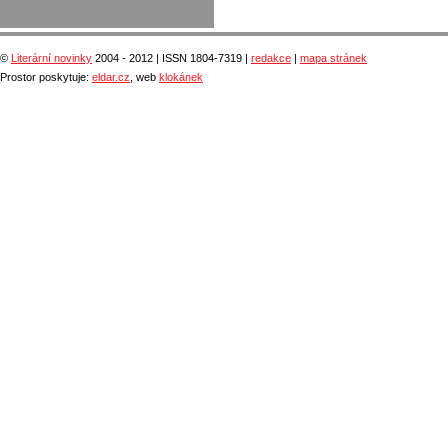
©
Literární novinky
2004 - 2012 | ISSN 1804-7319 |
redakce
|
mapa stránek
Prostor poskytuje:
eldar.cz
, web
klokánek