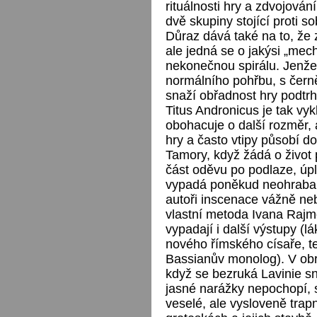
rituálnosti hry a zdvojován
dvě skupiny stojící proti 
Důraz dává také na to, že 
ale jedná se o jakýsi „mec
nekonečnou spirálu. Jenže
normálního pohřbu, s černě
snaží obřadnost hry podt
Titus Andronicus je tak vy
obohacuje o další rozměr, a
hry a často vtipy působí d
Tamory, když žádá o život 
část oděvu po podlaze, úplně
vypadá poněkud neohrabaně
autoři inscenace vážně neb
vlastní metoda Ivana Raj
vypadají i další výstupy (l
nového římského císaře, t
Bassianův monolog). V obr
když se bezruká Lavinie snaž
jasné narážky nepochopí, 
veselé, ale vysloveně trapn