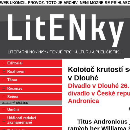
WEB UKONCIL PROVOZ. TOTO JE ARCHIV. NENI MOZNE SE PRIHLASO
Editorial
Kolotoč krutostí s
Rozhovor
v Dlouhé
Téma
Divadlo v Dlouhé 26.
Recenze
divadlo v České rep
Scéna
Andronica
- kulturní přehled
Umění
Události redakcí
Titus Andronicus j
zaznamenané
raných her Williama S