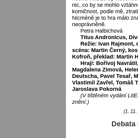
nic, co by se mohlo vztáhn
komičnost, podle mě, ztrati
Nicméně je to hra málo zn
neoprávněně.
Petra Halbichová
Titus Andronicus, Div
Režie: Ivan Rajmont, 
scéna: Martin Černý, ko
Kofroň, překlad: Martin H
Hrají: Bořivoj Navráti
Magdalena Zimová, Helen
Deutscha, Pavel Tesař, M
Vlastimil Zavřel, Tomáš 
Jaroslava Pokorná
(V tištěném vydání Li
znění.)
(1. 11
Debata 