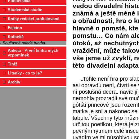
Publicistika
vedou divadelní hist
Studentské studie
známá a ještě méně 
Knihy redakcí prolistované
a obřadnosti, hra o kr
hlavně o pomstě, kter
Fejeton
pomstu… Co nám ale 
Kolbiště
útoků, až nechutných
- Současná mladá tvorba
vraždění, může takov
Anketa - První kniha mých
vzpomínek
vše jsme už zvyklí, 
této divadelní adapt
Tiráž
Litenky - co to je?
„Tohle není hra pro sla
Archiv
asi opravdu není, čtvrtí se
ní poslušná dcera, navíc jí
nemohla prozradit své mučitel
gótští princové jsou rozeml
matka je sní a nakonec se
tabule. Všechny tyto hrůz
určitou poetikou, která je 
pevným rytmem celé inscena
uvádím velmi působivou scé