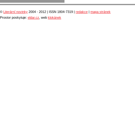
©
Literární novinky
2004 - 2012 | ISSN 1804-7319 |
redakce
|
mapa stránek
Prostor poskytuje:
eldar.cz
, web
klokánek