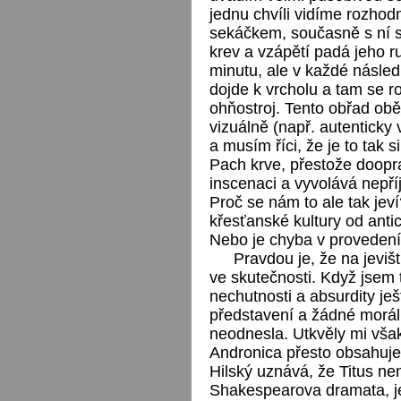
jednu chvíli vidíme rozhod
sekáčkem, současně s ní se 
krev a vzápětí padá jeho r
minutu, ale v každé následu
dojde k vrcholu a tam se 
ohňostroj. Tento obřad ob
vizuálně (např. autenticky 
a musím říci, že je to tak s
Pach krve, přestože doopra
inscenaci a vyvolává nepří
Proč se nám to ale tak jev
křesťanské kultury od ant
Nebo je chyba v provedení
Pravdou je, že na jeviš
ve skutečnosti. Když jsem t
nechutnosti a absurdity j
představení a žádné moráln
neodnesla. Utkvěly mi však 
Andronica přesto obsahuje
Hilský uznává, že Titus ne
Shakespearova dramata, jeh