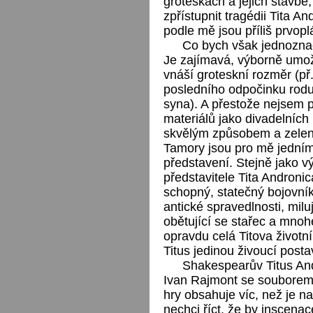
groteskách a jejich stavbě,
zpřístupnit tragédii Tita A
podle mě jsou příliš prvop
Co bych však jednoznač
Je zajímavá, výborně umo
vnáší groteskní rozměr (př.
posledního odpočinku rodu
syna). A přestože nejsem p
materiálů jako divadelních
skvělým způsobem a zeleno
Tamory jsou pro mě jedním
představení. Stejně jako v
představitele Tita Andronica
schopný, statečný bojovník,
antické spravedlnosti, milu
obětující se stařec a mnoh
opravdu celá Titova život
Titus jedinou živoucí posta
Shakespearův Titus And
Ivan Rajmont se souborem D
hry obsahuje víc, než je n
nechci říct, že by inscenac