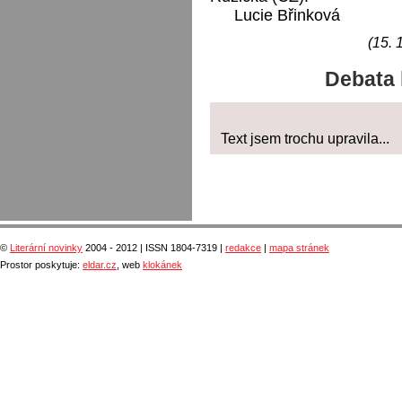
Lucie Břinková
(15. 
Debata 
Text jsem trochu upravila...
©
Literární novinky
2004 - 2012 | ISSN 1804-7319 |
redakce
|
mapa stránek
Prostor poskytuje:
eldar.cz
, web
klokánek