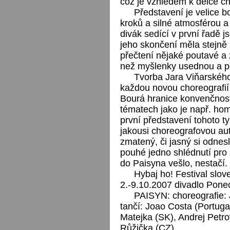
což je vzhledem k délce c
Představení je velice b
kroků a silné atmosférou 
divák sedící v první řadě 
jeho skončení měla stejně
přečtení nějaké poutavé a z
než myšlenky usednou a př
Tvorba Jara Viňarskéh
každou novou choreografií 
Bourá hranice konvenčnos
tématech jako je např. hom
první představení tohoto ty
jakousi choreografovou auto
zmatený, či jasný si odnes
pouhé jedno shlédnutí pro 
do Paisyna vešlo, nestačí.
Hybaj ho! Festival slo
2.-9.10.2007 divadlo Pone
PAISYN: choreografie: J
tančí: Joao Costa (Portuga
Matejka (SK), Andrej Petro
Růžička (CZ).