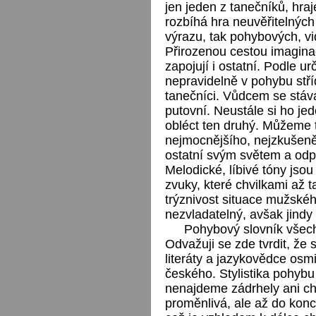
jen jeden z tanečníků, hraj
rozbíhá hra neuvěřitelných 
výrazu, tak pohybových, vi
Přirozenou cestou imaginace
zapojují i ostatní. Podle u
nepravidelně v pohybu střídá
tanečníci. Vůdcem se stává
putovní. Neustále si ho je
obléct ten druhý. Můžeme 
nejmocnějšího, nejzkušeně
ostatní svým světem a odp
Melodické, líbivé tóny jso
zvuky, které chvilkami až t
trýznivost situace mužskéh
nezvladatelný, avšak jindy 
Pohybový slovník všech
Odvažuji se zde tvrdit, že 
literáty a jazykovědce osm
českého. Stylistika pohybu
nenajdeme zádrhely ani ch
proměnlivá, ale až do konc