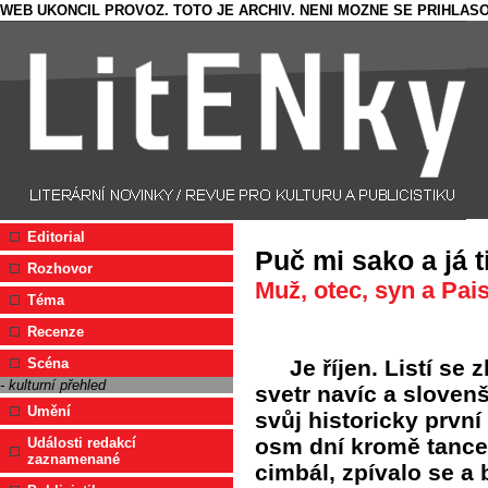
WEB UKONCIL PROVOZ. TOTO JE ARCHIV. NENI MOZNE SE PRIHLASO
Editorial
Puč mi sako a já t
Rozhovor
Muž, otec, syn a Pai
Téma
Recenze
Je říjen. Listí se 
Scéna
- kulturní přehled
svetr navíc a slovenš
Umění
svůj historicky první
osm dní kromě tance p
Události redakcí
zaznamenané
cimbál, zpívalo se a