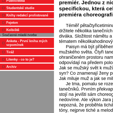
Publicistika
premiér. Jednou z ni
specifickou, která cel
Studentské studie
premiéra choreografi
Knihy redakcí prolistované
Fejeton
Téměř pětačtyřicetimin
Kolbiště
držitele několika taneční
- Současná mladá tvorba
diváka. Složitost námětu a
tématem několikahodinový
Anketa - První kniha mých
vzpomínek
Paisyn má být příběhem
mužského světa. Čtyři taneč
Tiráž
ohraničeném prostoru namíř
Litenky - co to je?
odpovídají na předem pol
Archiv
Jak se mužský svět k muž
syn? Co znamenají ženy p
Jak miluje muž a jak se mil
Je tma, pomalu se roze
tanečníků. Prvním překvap
stojí na jevišti sám choreo
nedovíme. Ale výkon Jara 
nepozná, že proběhla tich
tóny, nejprve tiché a melo