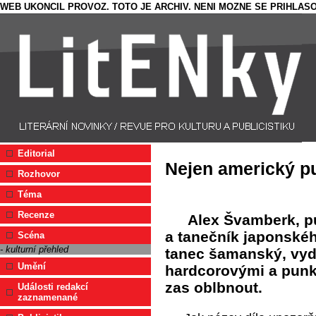
WEB UKONCIL PROVOZ. TOTO JE ARCHIV. NENI MOZNE SE PRIHLASO
Editorial
Nejen americký p
Rozhovor
Téma
Recenze
Alex Švamberk, pu
a tanečník japonské
Scéna
- kulturní přehled
tanec šamanský, vyd
Umění
hardcorovými a pun
zas oblbnout.
Události redakcí
zaznamenané