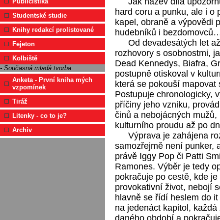
Jak název díla upozorň
Publicistika
hard coru a punku, ale i o p
Studentské studie
kapel, obraně a výpovědi p
Knihy redakcí prolistované
hudebníků i bezdomovců
Od devadesátých let a
Fejeton
rozhovory s osobnostmi, j
Kolbiště
Dead Kennedys, Biafra, Gr
- Současná mladá tvorba
postupně otiskoval v kultu
Anketa - První kniha mých
která se pokouší mapovat 
vzpomínek
Postupuje chronologicky, 
Tiráž
příčiny jeho vzniku, prová
činů a nebojácných mužů, 
Litenky - co to je?
kulturního proudu až po d
Archiv
Výprava je zahájena r
samozřejmě není punker, al
právě Iggy Pop či Patti Sm
Ramones. Výběr je tedy op
pokračuje po cestě, kde je
provokativní život, nebojí s
hlavně se řídí heslem do it
na jedenáct kapitol, kaž
daného období a pokračuje 