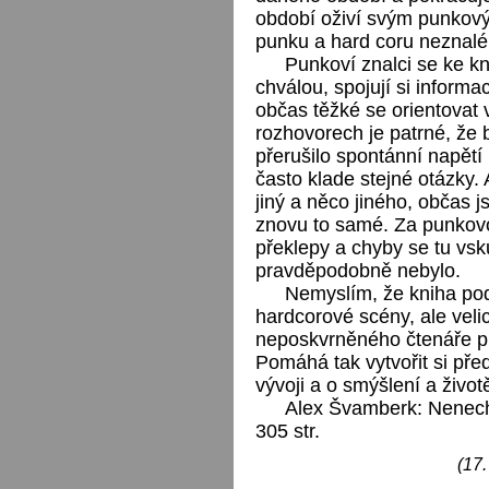
období oživí svým punkový
punku a hard coru neznalém
Punkoví znalci se ke kni
chválou, spojují si inform
občas těžké se orientovat 
rozhovorech je patrné, že 
přerušilo spontánní napě
často klade stejné otázky
jiný a něco jiného, občas 
znovu to samé. Za punkovou
překlepy a chyby se tu vs
pravděpodobně nebylo.
Nemyslím, že kniha pod
hardcorové scény, ale ve
neposkvrněného čtenáře pro
Pomáhá tak vytvořit si pře
vývoji a o smýšlení a život
Alex Švamberk: Nenech
305 str.
(17.