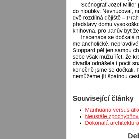
Scénograf Jozef Miller 
do hloubky. Nevnucoval, ne
dvě rozdílná dějiště – Pra
představy domu vysokoško
knihovna, pro Janův byt ž
Inscenace se dočkala neg
melancholické, nepravdivé
Stoppard pěl jen samou ch
sebe však můžu říct, že k
divadla odnášela i pocit sn
konečně jsme se dočkali. P
nemůžeme jít špatnou ces
Související články
Marihuana versus alk
Neustále zpochybňova
Dokonalá architektur
Deb