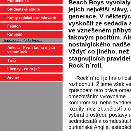
Publicistika
Beach Boys vyvolaly
jejich největší slávy
Studentské studie
generace. V některýc
Knihy redakcí prolistované
vyskočit ze sedadla 
Fejeton
ve vznešeném příbytk
Kolbiště
takovým pocitům. Al
- Současná mladá tvorba
nostalgického nadše
Anketa - První kniha mých
Vždyť co jiného, než 
vzpomínek
stagnujících pravide
Tiráž
Rock´n´roll.
Litenky - co to je?
Rock´n´roll je hra o li
Archiv
rozhodnutí. Žijeme však ve
způsobem tato práva omezu
omezováním vyrovnáme – b
kompromisu, nebo zvednem
rozdíly mezi zbabělostí a 
vybíral prostředí, postavy 
sedmdesátá a osmdesátá l
puritánská Anglie, estébác