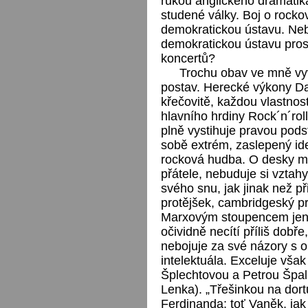
rukou anglického dramatika
studené války. Boj o rocko
demokratickou ústavu. Nebo
demokratickou ústavu pros
koncertů?
Trochu obav ve mně vyv
postav. Herecké výkony Da
křečovitě, každou vlastnos
hlavního hrdiny Rock´n´roll
plně vystihuje pravou podst
sobě extrém, zaslepený idea
rocková hudba. O desky m
přátele, nebuduje si vztahy
svého snu, jak jinak než p
protějšek, cambridgeský 
Marxovým stoupencem jen 
očividně necítí příliš dob
nebojuje za své názory s o
intelektuála. Exceluje však
Šplechtovou a Petrou Špal
Lenka). „Třešinkou na dortu
Ferdinanda; toť Vaněk, ja