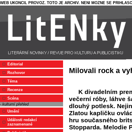
WEB UKONCIL PROVOZ. TOTO JE ARCHIV. NENI MOZNE SE PRIHLASO
Editorial
Milovali rock a vy
Rozhovor
Téma
Recenze
K divadelním pre
večerní róby, láhve
Scéna
- kulturní přehled
dlouhý potlesk. Nejin
Umění
Zlatou kapličku ovlá
hru současného brit
Události redakcí
zaznamenané
Stopparda. Melodie 