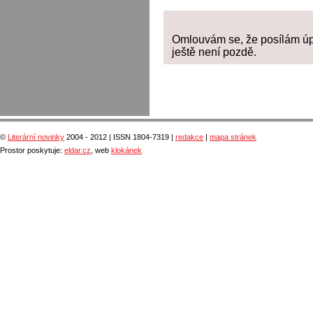
Omlouvám se, že posílám úp
ještě není pozdě.
©
Literární novinky
2004 - 2012 | ISSN 1804-7319 |
redakce
|
mapa stránek
Prostor poskytuje:
eldar.cz
, web
klokánek