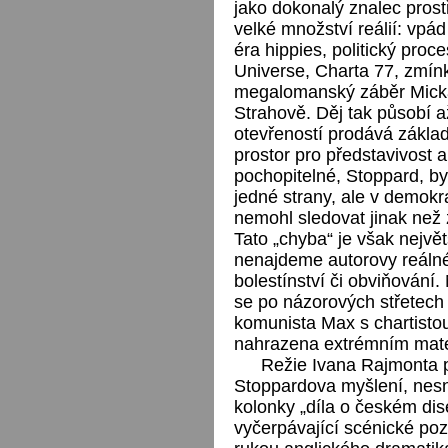
jako dokonalý znalec prost
velké množství reálií: vp
éra hippies, politický proc
Universe, Charta 77, zmínk
megalomanský záběr Micka
Strahově. Děj tak působí a
otevřeností prodává zákla
prostor pro představivost a
pochopitelné, Stoppard, b
jedné strany, ale v demokr
nemohl sledovat jinak než
Tato „chyba“ je však největ
nenajdeme autorovy reálné
bolestínství či obviňování
se po názorových střetech t
komunista Max s chartistou
nahrazena extrémním mat
Režie Ivana Rajmonta p
Stoppardova myšlení, nesn
kolonky „díla o českém dis
vyčerpávající scénické po