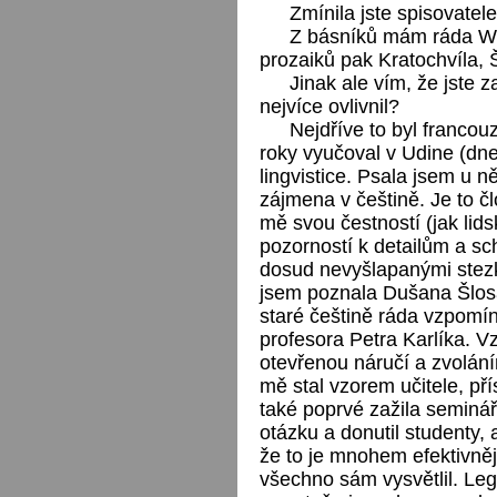
Zmínila jste spisovatele
Z básníků mám ráda Wer
prozaiků pak Kratochvíla,
Jinak ale vím, že jste 
nejvíce ovlivnil?
Nejdříve to byl francou
roky vyučoval v Udine (dnes
lingvistice. Psala jsem u 
zájmena v češtině. Je to č
mě svou čestností (jak lidsk
pozorností k detailům a s
dosud nevyšlapanými stezk
jsem poznala Dušana Šlos
staré češtině ráda vzpomí
profesora Petra Karlíka. V
otevřenou náručí a zvoláním
mě stal vzorem učitele, př
také poprvé zažila seminář,
otázku a donutil studenty,
že to je mnohem efektivně
všechno sám vysvětlil. Leg