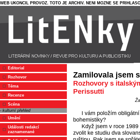
WEB UKONCIL PROVOZ. TOTO JE ARCHIV. NENI MOZNE SE PRIHLASO
Editorial
Zamilovala jsem 
Rozhovor
Rozhovory s italský
Téma
Perissutti
Recenze
Ža
Scéna
- kulturní přehled
I vám položím obligátní
Umění
bohemistiky?
Když jsem v roce 1989 p
Události redakcí
zaznamenané
zvolit ke studiu dva slovan
ruštinu. Pak jsem se spřáte