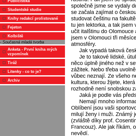
Publicistika
společně jsme se vydaly d
Studentské studie
se začala zajímat o českou
studovat češtinu na fakultě
Knihy redakcí prolistované
tu jen lektorka, a tak jsem
Fejeton
učit italštinu do Olomouce 
Kolbiště
jsem v Olomouci tři měsíc
- Současná mladá tvorba
atmosféry.
Anketa - První kniha mých
Jak vypadá taková čes
vzpomínek
Je to takové lidské, útu
něco úplně jiného než v sev
Tiráž
zážitek. Nebo třeba uvolně
Litenky - co to je?
vůbec neznají. Ze všeho ne
Archiv
kultura, kterou žijete, kter
rozhodně není snobskou zá
Jaká je podle vás předs
Nemají mnoho informací
Oblíbení jsou vaši sportovc
milují ženy i muži. Známý j
(zvláště díky prof. Cosenti
Francouz). Ale jak říkám, o
nevědí.