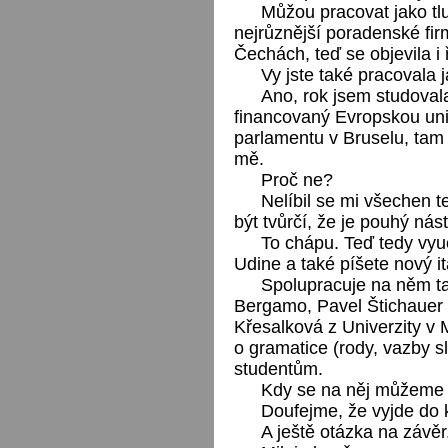
Můžou pracovat jako tl
nejrůznější poradenské fir
Čechách, teď se objevila i 
Vy jste také pracovala 
Ano, rok jsem studovala
financovaný Evropskou uni
parlamentu v Bruselu, tam j
mě.
Proč ne?
Nelíbil se mi všechen t
být tvůrčí, že je pouhý nást
To chápu. Teď tedy vyuč
Udine a také píšete nový i
Spolupracuje na něm ta
Bergamo, Pavel Štichauer z
Křesalková z Univerzity v M
o gramatice (rody, vazby s
studentům.
Kdy se na něj můžeme 
Doufejme, že vyjde do 
A ještě otázka na závě