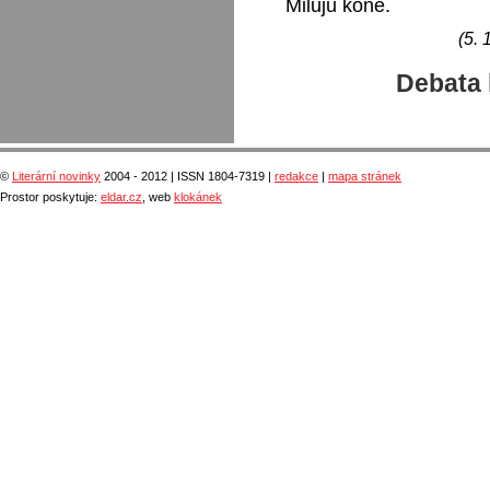
Miluju koně.
(5. 
Debata 
©
Literární novinky
2004 - 2012 | ISSN 1804-7319 |
redakce
|
mapa stránek
Prostor poskytuje:
eldar.cz
, web
klokánek