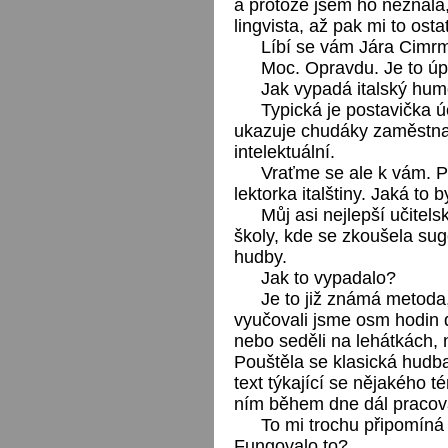
a protože jsem ho neznala, 
lingvista, až pak mi to osta
Líbí se vám Jára Cimr
Moc. Opravdu. Je to úp
Jak vypadá italský hum
Typická je postavička ú
ukazuje chudáky zaměstna
intelektuální.
Vraťme se ale k vám. P
lektorka italštiny. Jaká to
Můj asi nejlepší učitel
školy, kde se zkoušela s
hudby.
Jak to vypadalo?
Je to již známá metoda, 
vyučovali jsme osm hodin d
nebo seděli na lehátkách, 
Pouštěla se klasická hudba,
text týkající se nějakého t
ním během dne dál pracova
To mi trochu připomíná
Fungovalo to?