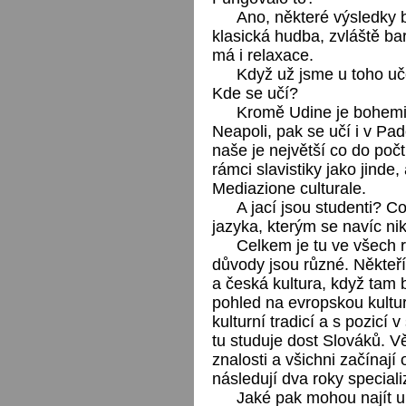
Ano, některé výsledky 
klasická hudba, zvláště ba
má i relaxace.
Když už jsme u toho uče
Kde se učí?
Kromě Udine je bohemi
Neapoli, pak se učí i v Pad
naše je největší co do počt
rámci slavistiky jako jinde,
Mediazione culturale.
A jací jsou studenti? C
jazyka, kterým se navíc n
Celkem je tu ve všech r
důvody jsou různé. Někteří
a česká kultura, když tam by
pohled na evropskou kultu
kulturní tradicí a s pozicí
tu studuje dost Slováků. V
znalosti a všichni začínají
následují dva roky speciali
Jaké pak mohou najít u