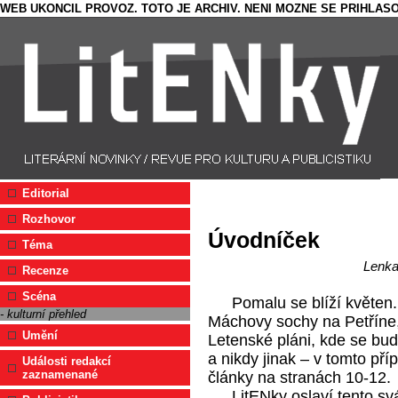
WEB UKONCIL PROVOZ. TOTO JE ARCHIV. NENI MOZNE SE PRIHLASO
Editorial
Rozhovor
Úvodníček
Téma
Lenka
Recenze
Scéna
Pomalu se blíží květen.
- kulturní přehled
Máchovy sochy na Petříne,
Umění
Letenské pláni, kde se bu
a nikdy jinak – v tomto p
Události redakcí
zaznamenané
články na stranách 10-12.
LitENky oslaví tento sv