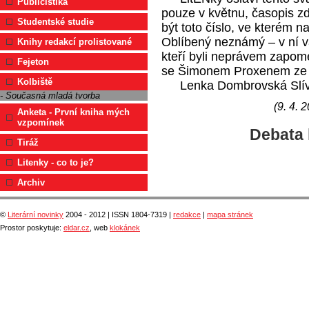
Publicistika
pouze v květnu, časopis 
Studentské studie
být toto číslo, ve kterém 
Oblíbený neznámý – v ní 
Knihy redakcí prolistované
kteří byli neprávem zapom
Fejeton
se Šimonem Proxenem ze 
Kolbiště
Lenka Dombrovská Slív
- Současná mladá tvorba
(9. 4. 
Anketa - První kniha mých
vzpomínek
Debata 
Tiráž
Litenky - co to je?
Archiv
©
Literární novinky
2004 - 2012 | ISSN 1804-7319 |
redakce
|
mapa stránek
Prostor poskytuje:
eldar.cz
, web
klokánek