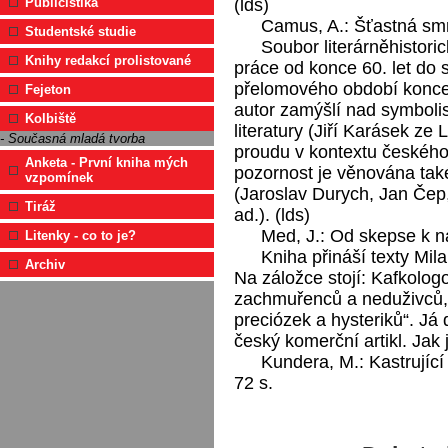
Publicistika
(lds)
Camus, A.: Šťastná sm
Studentské studie
Soubor literárněhistoric
Knihy redakcí prolistované
práce od konce 60. let do
přelomového období konce 1
Fejeton
autor zamýšlí nad symbol
Kolbiště
literatury (Jiří Karásek ze
- Současná mladá tvorba
proudu v kontextu českého 
Anketa - První kniha mých
pozornost je věnována tak
vzpomínek
(Jaroslav Durych, Jan Če
Tiráž
ad.). (lds)
Med, J.: Od skepse k na
Litenky - co to je?
Kniha přináší texty Mi
Archiv
Na záložce stojí: Kafkologo
zachmuřenců a neduživců, 
preciózek a hysteriků“. Já 
český komerční artikl. Jak 
Kundera, M.: Kastrující 
72 s.