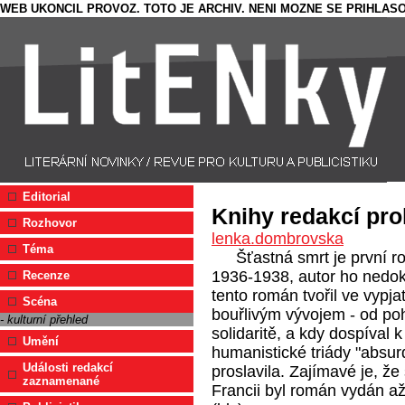
WEB UKONCIL PROVOZ. TOTO JE ARCHIV. NENI MOZNE SE PRIHLASO
Editorial
Knihy redakcí pro
Rozhovor
lenka.dombrovska
Téma
Šťastná smrt je první 
1936-1938, autor ho nedok
Recenze
tento román tvořil ve vypja
Scéna
bouřlivým vývojem - od po
- kulturní přehled
solidaritě, a kdy dospíva
Umění
humanistické triády "absurdn
Události redakcí
proslavila. Zajímavé je, ž
zaznamenané
Francii byl román vydán až