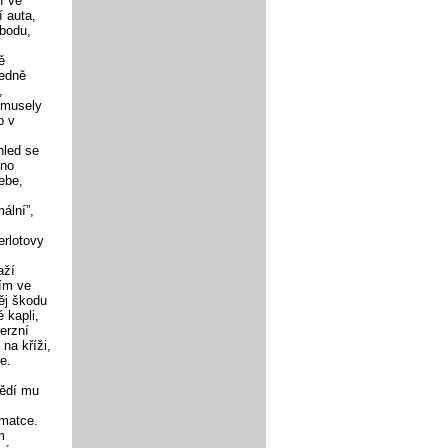
í ve
í auta,
obodu,
ě
ledně
,
emusely
o v
hled se
hno
ebe,
ální”,
erlotovy
aží
ním ve
ěj škodu
 kapli,
erzní
na kříži,
e.
vědí mu
 matce.
m