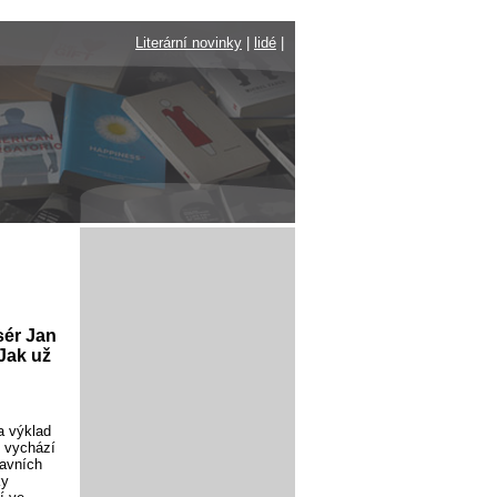
Literární novinky
|
lidé
|
sér Jan
 Jak už
a výklad
ě vychází
lavních
ky