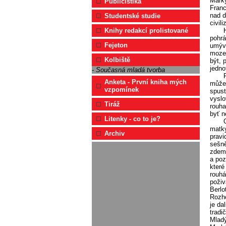
Marký
Publicistika
Franc
nad d
Studentské studie
civil
Knihy redakcí prolistované
pohrá
Fejeton
umýva
mozeč
Kolbiště
být, 
jedno
- Současná mladá tvorba
Anketa - První kniha mých
může 
vzpomínek
spust
vyslo
Tiráž
rouha
byť n
Litenky - co to je?
matky
Archiv
pravi
sešně
zdemo
a poz
které
rouhá
poživ
Berlo
Rozho
je da
tradi
Mladý