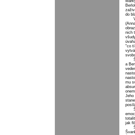
Marký
Berlo
zaživ
do bl
(Anna
obraz
nich 
všudy
úvaha
"co t
vytvá
svobo
a Ber
veden
nasto
nasto
mu sv
absur
onemo
Jeho 
stane
posíl
emoce
total
jak f
Švank