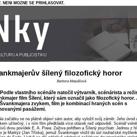
. NENI MOZNE SE PRIHLASOVAT.
ankmajerův šílený filozofický horor
Barbora Matyášová
Podle vlastního scénáře natočil výtvarník, scénárista a reži
kmajer film Šílení, který sám označil jako filozofický horor.
 Švankmajera zvykem, film je kombinací hraných scén s
movanými pasážemi.
Na začátku se na plátně objeví sám autor, aby vyložil svůj záměr. Jeho úvod 
lkem užitečný, i s ním film předkládá více otázek než odpovědí. Scénář voln
ivů dvou povídek E. A. Poea: Zaživa pohřben a Šílený psychiatr. Jednou z h
v je Markýz (Jan Tříska), jemuž Švankmajer vložil do úst rouhačské myšlen