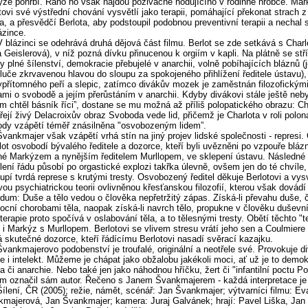
ze pohřbí. Ráno ho však najdou poživačně hodujícího v rodinné hrobce. Mar
tovi své výstřední chování vysvětlí jako terapii, pomáhající překonat strach z
a, a přesvědčí Berlota, aby podstoupil podobnou preventivní terapii a nechal s
ázince.
V blázinci se odehrává druhá dějová část filmu. Berlot se zde setkává s Charl
 Geislerová), v níž pozná dívku přinucenou k orgiím v kapli. Na plátně se stří
y plné šílenství, demokracie přebujelé v anarchii, volně pobíhajících bláznů (
tluče zkrvavenou hlavou do sloupu za spokojeného přihlížení ředitele ústavu),
přítomného peří a slepic, zatímco divákův mozek je zaměstnán filozofickým
mi o svobodě a jejím přerůstáním v anarchii. Kdyby divákovi stále ještě neby
ím chtěl básník říci”, dostane se mu možná až příliš polopatického obrazu: C
řejí živý Delacroixův obraz Svoboda vede lid, přičemž je Charlota v roli polo
dy vzápětí téměř znásilněna "osvobozeným lidem”.
Švankmajer však vzápětí vrhá stín na jiný projev lidské společnosti - represi. 
lot osvobodí bývalého ředitele a dozorce, kteří byli uvězněni po vzpouře bláz
é Markýzem a nynějším ředitelem Murllopem, ve sklepení ústavu. Následné
lení řádu působí po orgastické explozi takřka úlevně, ovšem jen do té chvíle,
upí tvrdá represe s krutými tresty. Osvobozený ředitel děkuje Berlotovi a vys
ou psychiatrickou teorii ovlivněnou křesťanskou filozofií, kterou však dovádí
dum: Duše a tělo vedou o člověka nepřetržitý zápas. Získá-li převahu duše, 
cní chorobami těla, naopak získá-li navrch tělo, propukne v člověku duševn
terapie proto spočívá v oslabování těla, a to tělesnými tresty. Obětí těchto "te
 i Markýz s Murllopem. Berlotovi se vlivem stresu vrátí jeho sen a Coulmiere 
á skutečné dozorce, kteří řádícímu Berlotovi nasadí svěrací kazajku.
Švankmajerovo podobenství je troufalé, originální a neotřele své. Provokuje d
 i intelekt. Můžeme je chápat jako obžalobu jakékoli moci, ať už je to demok
ita či anarchie. Nebo také jen jako náhodnou hříčku, žert či "infantilní poctu Po
ilm označil sám autor. Řečeno s Janem Švankmajerem - každá interpretace je
Šílení, ČR (2005); režie, námět, scénář: Jan Švankmajer; výtvarníci filmu: Ev
majerová, Jan Švankmajer; kamera: Juraj Galvánek; hrají: Pavel Liška, Jan 