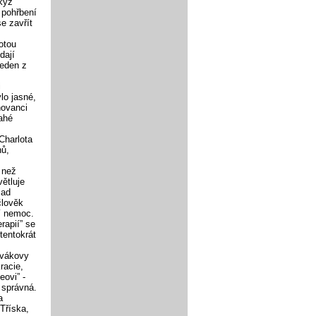
kýz
 pohřbení
e zavřít
otou
dají
jeden z
i
lo jasné,
hovanci
nahé
Charlota
nů,
 než
větluje
 ad
člověk
í nemoc.
rapií” se
tentokrát
ivákovy
racie,
eovi” -
 správná.
a
Tříska,