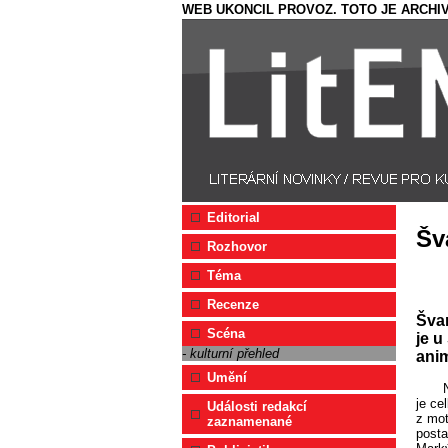
WEB UKONCIL PROVOZ. TOTO JE ARCHIV
Editorial
Šv
Rozhovor
Téma
Recenze
Švan
Scéna
je u
- kulturní přehled
ani
Umění
je ce
Události redakcí
z mot
zaznamenané
posta