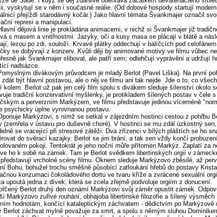
ze de Sade. I když se děj zdánlivě odehrává začátkem devatenáctého stolet
ii, vyskytují se v něm i současné reálie. (Od dobové hospody startují modern
álnicí přejíždí starodávný kočár.) Jako hlavní témata Švankmajer označil sv
izační represi a manipulaci.
Hlavní dějová linie je prokládána animacemi, v nichž si Švankmajer již tradičn
vá s masem a vnitřnostmi. Jazyky, oči a kusy masa se plácají v blátě a nás
jí, lezou po zdi, souloží. Krvavé plátky oddechují v balíčcích pod celofánem
ky se dobývají z konzerv. Kvůli ději by animované motivy ve filmu vůbec n
přesně jak Švankmajer sliboval, ale patří sem; odlehčují vyprávění a udržují h
tící nadsázce.
Pomyslným divákovým průvodcem je mladý Berlot (Pavel Liška). Na první po
zdát být hlavní postavou, ale o něj ve filmu ani tak nejde. Jde o to, co všec
í kolem. Berlot už pak jen celý film spolu s divákem sleduje šílenství okolo s
vuje tradiční konzervativní myšlenky, je protikladem šílených postav v čele s
čským a perverzním Markýzem, ve filmu představuje jedinou víceméně "norm
e psychicky úplne vyrovnanou postavu.
Oponuje Markýzovi, s nímž se setkal v zájezdním hostinci cestou z pohřbu B
 (zemřela v ústavu pro duševně choré). V hostinci se mu zdál úzkostný sen,
delně se vracející při stresové zátěži: Dva zřízenci v bílých pláštích se ho sn
rovat do svěrací kazajky. Berlot se jim brání, a tak sen vždy končí probuze
lovaném pokoji. Tentokrát je jeho noční můře přítomen Markýz. Zaplatí za n
ve ho k sobě na zámek. Tam je Berlot svědkem libertinských orgií v zámecké
 představují vrcholné scény filmu. Oknem sleduje Markýzovo zběsilé, až perv
ní Bohu, bohužel trochu směšně působící zatloukání hřebů do postavy Krista 
ačnou konzumaci čokoládového dortu ve tvaru kříže a zvrácené sexuální orgi
ta upoutá jedna z dívek, která se zcela zřejmě podvoluje orgiím z donucení.
řčený Berlot druhý den oznámí Markýzovi svůj záměr opustit zámek. Odpo
lší Markýzovo zuřivé rouhání, obhajoba libertinské filozofie a šílený výsměch
čním hodnotám, končící kataleptickým záchvatem - dědictvím po Markýzově
 Berlot záchvat mylně považuje za smrt, a spolu s němým sluhou Dominike