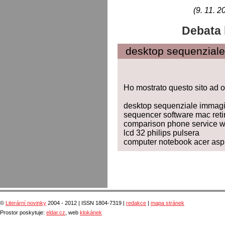
(9. 11. 2
Debata 
desktop sequenziale
Ho mostrato questo sito ad ol
desktop sequenziale immagi
sequencer software mac reti
comparison phone service wi
lcd 32 philips pulsera
computer notebook acer asp
©
Literární novinky
2004 - 2012 | ISSN 1804-7319 |
redakce
|
mapa stránek
Prostor poskytuje:
eldar.cz
, web
klokánek