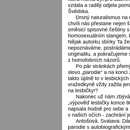
vzdala a raději odjela po
Švédska.
Drsný naturalismus na 
chvíli nás přestane nejen š
směsicí spisovné češtiny s
homosexuálním slangem, kt
Nějak autorku sbírky Ta že
nepoznáváme, postrádáme n
originalitu, a pokračujeme
z homofobních názorů.
Po pár stránkách přemýš
slovo „parodie“ a na konci
takto úplně to v lesbickýc
vražedkyně vždy zažila jen
na lesbičky!?
Nakonec už nám zbývá j
„výpověď lesbičky konce 80.
napsala hodně pro sebe a t
v našich očích - zachrání j
Antošová, Svatava: Dám
parodie s autobiografickým