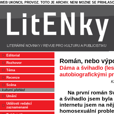
WEB UKONCIL PROVOZ. TOTO JE ARCHIV. NENI MOZNE SE PRIHLASO
Editorial
Román, nebo výp
Rozhovor
Dáma a švihadlo (les
Téma
autobiografickými p
Recenze
K
Scéna
- kulturní přehled
Na první román S
Umění
a švihadlo jsem byl
Události redakcí
internetu jsem na něj
zaznamenané
homosexuální proble