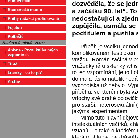
Publicistika
dozvěděla, že se jed
a začátku 90. let“. To
Studentské studie
nedostačující a zjed
Knihy redakcí prolistované
zapůjčila, usmála se
Fejeton
podtitulem a pustila 
Kolbiště
- Současná mladá tvorba
Příběh je vcelku jednod
Anketa - První kniha mých
komplikovaném lesbickém v
vzpomínek
vraždu. Román začíná v p
Tiráž
vražedkyně u sklenky whis
to jen vzpomínání, je to i o
Litenky - co to je?
dohnala láska natolik nedáv
Archiv
východiska už nebylo. Vyp
příběhu, ve kterém byla vž
vrtochy své drahé polovič
pro starší, heterosexuální (
jakýmsi experimentem.
Mimo tuto hlavní dějovo
intelektuálních večírků, ch
vztahů... a také o krátkém
která mohla být pro básníř