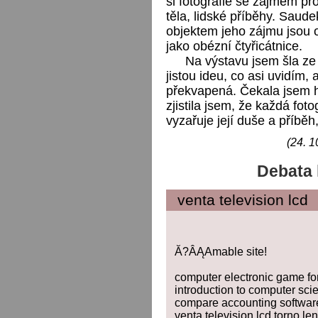
si fotografie se zájmem pro
těla, lidské příběhy. Saud
objektem jeho zájmu jsou o
jako obézní čtyřicátnice.
Na výstavu jsem šla z
jistou ideu, co asi uvidím,
překvapená. Čekala jsem h
zjistila jsem, že každá fo
vyzařuje její duše a příběh,
(24. 1
Debata 
venta television lcd
Ă?ÂĄAmable site!
computer electronic game f
introduction to computer sci
compare accounting softwar
venta television lcd torno len