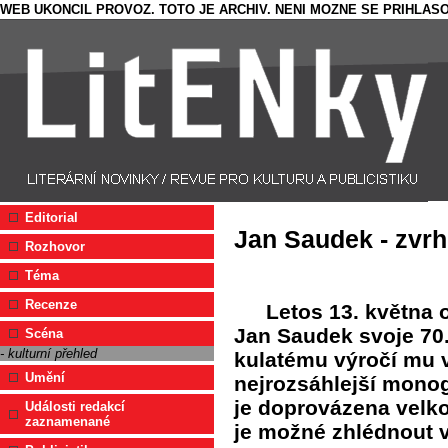
WEB UKONCIL PROVOZ. TOTO JE ARCHIV. NENI MOZNE SE PRIHLASO
Editorial
Jan Saudek - zvrh
Rozhovor
Téma
Recenze
Letos 13. května o
Jan Saudek svoje 70.
Scéna
- kulturní přehled
kulatému výročí mu v
Umění
nejrozsáhlejší monog
je doprovázena velko
Události redakcí
zaznamenané
je možné zhlédnout 