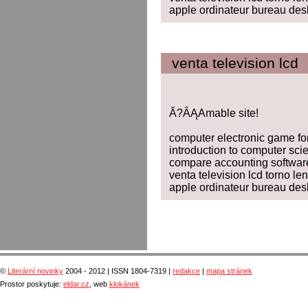
apple ordinateur bureau des
venta television lcd
Ă?ÂĄAmable site!
computer electronic game f
introduction to computer sci
compare accounting softwar
venta television lcd torno len
apple ordinateur bureau des
©
Literární novinky
2004 - 2012 | ISSN 1804-7319 |
redakce
|
mapa stránek
Prostor poskytuje:
eldar.cz
, web
klokánek