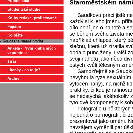
Publicistika
Staroměstském náměst
Studentské studie
Saudkovu práci jistě n
Knihy redakcí prolistované
každý si k jeho jménu přiřa
Fejeton
dílo není jen o nahotě a sex
se během svého života mění
Kolbiště
například chlapce, který b
- Současná mladá tvorba
slečnu, která už ztratila svů
Anketa - První kniha mých
dodalo punc ženy. Další zo
vzpomínek
svoji nahotu jako něco div
Tiráž
ostych kvůli tělesným změná
Litenky - co to je?
Samozřejmě se Saudkov
nevyhnula ryze sexuálním f
Archiv
vyfocen nahý), na nichž lid
praktiky, či kde je rafino
se neostýchá jakéhokoliv z
tyto dvě komponenty k sobě
Fotografie u některých 
nejedná o pornografii, či 
prezentovat jako umění. Někt
navzájem vyměnili pár úškl