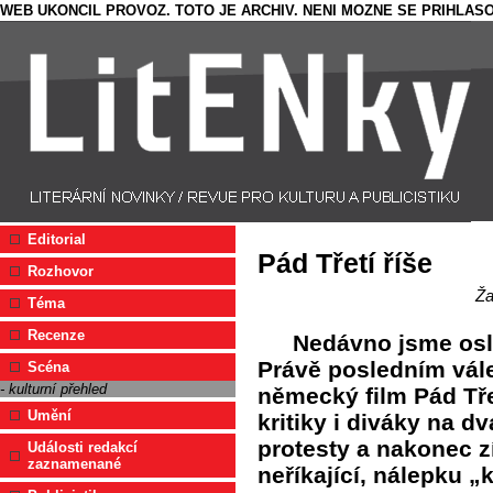
WEB UKONCIL PROVOZ. TOTO JE ARCHIV. NENI MOZNE SE PRIHLASO
Editorial
Pád Třetí říše
Rozhovor
Ža
Téma
Recenze
Nedávno jsme oslav
Právě posledním vá
Scéna
- kulturní přehled
německý film Pád Třet
Umění
kritiky i diváky na dv
protesty a nakonec zí
Události redakcí
zaznamenané
neříkající, nálepku 