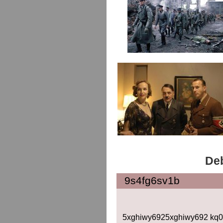
Deb
9s4fg6sv1b
5xghiwy6925xghiwy692 kq0