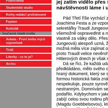
Publicistika
jej zatím vidělo přes
návštěvnosti láme i 
Studentské studie
Knihy redakcí prolistované
Pád Třetí říše vychází z
Fejeton
Joachima Festa a ze vzpom
sekretářky Traudl Jungeov
Kolbiště
všemožně ospravedlnit a n
- Současná mladá tvorba
vlastně za války dělo. Přes
Anketa - První kniha mých
Jungeová) alespoň uzná, 
vzpomínek
možná měla více zajímat o
Tiráž
proto Traudl velice nevěro
Litenky - co to je?
Hitlerových dnech je však
Dá se říci, že každá ud
Archiv
předkládáno, mělo svého o
hraný dokument, který se s
formou historická fakta zn
nespekuluje, pouze syrově 
nestranným. Domnívám se,
podařilo. Kdybychom v jakém
zabíjí celou svou rodinu p
(Magdu Goebbelsovou), kter