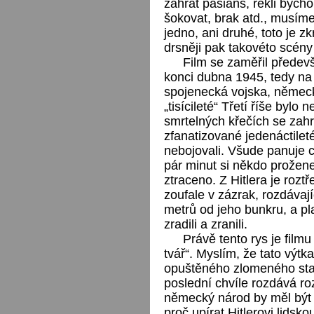
zahrát pasiáns, řekli bycho
šokovat, brak atd., musíme
jedno, ani druhé, toto je zk
drsněji pak takovéto scény
Film se zaměřil předev
konci dubna 1945, tedy na 
spojenecká vojska, němec
„tisícileté“ Třetí říše bylo
smrtelných křečích se zah
zfanatizované jedenáctileté
nebojovali. Všude panuje 
pár minut si někdo prožene
ztraceno. Z Hitlera je roztř
zoufale v zázrak, rozdávají
metrů od jeho bunkru, a plač
zradili a zranili.
Právě tento rys je filmu
tvář“. Myslím, že tato výt
opuštěného zlomeného star
poslední chvíle rozdává r
německý národ by měl být 
proč upírat Hitlerovi lidsk