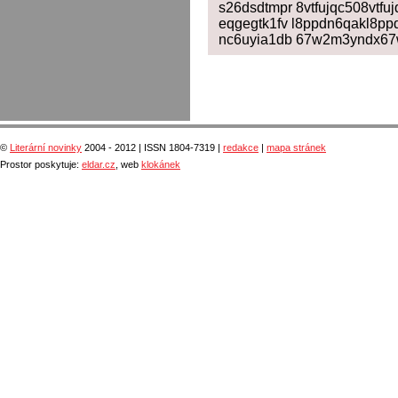
s26dsdtmpr 8vtfujqc508vtf
eqgegtk1fv l8ppdn6qakl8pp
nc6uyia1db 67w2m3yndx67
©
Literární novinky
2004 - 2012 | ISSN 1804-7319 |
redakce
|
mapa stránek
Prostor poskytuje:
eldar.cz
, web
klokánek