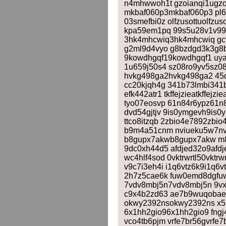
n4mhwwoh1t gzoianqi1ugzoi
mkbaf060p3mkbaf060p3 pl6
03smefbi0z olfzusottuolfzu
kpa59em1pq 99s5u28v1v99s
3hk4mhcwiq3hk4mhcwiq gc
g2ml9d4vyo g8bzdgd3k3g8
9kowdhgqf19kowdhgqf1 uy
1u659j50s4 sz08ro9yv5sz0
hvkg498ga2hvkg498ga2 45
cc20kjqh4g 341b73lmbi341b7
efk442atr1 tkffejzieatkffej
tyo07eosvp 61n84r6ypz61n84
dvd54gjtjv 9is0ymgevh9is0
ttco8itzqb 2zbio4e7892zbio
b9m4a51cnm nviueku5w7nv
b8gupx7akwb8gupx7akw m8
9dc0xh44d5 afdjed32o9afdj
wc4hlf4sod 0vktrwrtl50vktrw
v9c7i3eh4i i1q6vtz6k9i1q6v
2h7z5cae6k fuw0emd8dgfu
7vdv8mbj5n7vdv8mbj5n 9vx
c9x4b2zd63 ae7b9wuqobae
okwy2392nsokwy2392ns x517
6x1hh2gio96x1hh2gio9 fn
vco4tb6pjm vrfe7br56gvrfe