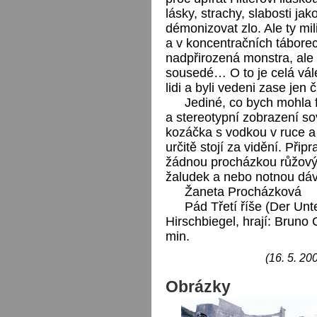
lásky, strachy, slabosti jak
démonizovat zlo. Ale ty m
a v koncentračních tábor
nadpřirozená monstra, ale 
sousedé… O to je celá váleč
lidi a byli vedeni zase jen
Jediné, co bych mohla f
a stereotypní zobrazení so
kozáčka s vodkou v ruce a 
určitě stojí za vidění. Přip
žádnou procházkou růžovým
žaludek a nebo notnou dá
Žaneta Procházková
Pád Třetí říše (Der Unt
Hirschbiegel, hrají: Bruno
min.
(16. 5. 20
Obrázky