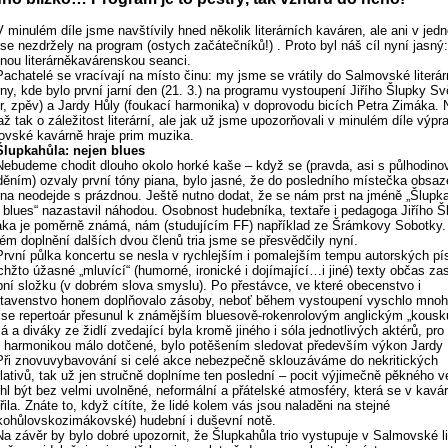
V minulém díle jsme navštívily hned několik literárních kaváren, ale ani v jedn
se nezdržely na program (ostych začátečníků!) . Proto byl náš cíl nyní jasný:
nou literárněkavárenskou seanci.
Pachatelé se vracívají na místo činu: my jsme se vrátily do Salmovské literár
ny, kde bylo první jarní den (21. 3.) na programu vystoupení Jiřího Šlupky S
ír, zpěv) a Jardy Hůly (foukací harmonika) v doprovodu bicích Petra Zimáka. 
až tak o záležitost literární, ale jak už jsme upozorňovali v minulém díle výpra
vské kavárně hraje prim muzika.
Šlupkahůla: nejen blues
Nebudeme chodit dlouho okolo horké kaše – když se (pravda, asi s půlhodin
ěním) ozvaly první tóny piana, bylo jasné, že do posledního místečka obsa
na neodejde s prázdnou. Ještě nutno dodat, že se nám prst na jméně „Šlupk
 blues“ nazastavil náhodou. Osobnost hudebníka, textaře i pedagoga Jiřího Š
ka je poměrně známá, nám (studujícím FF) například ze Šrámkovy Sobotky.
ém doplnění dalších dvou členů tria jsme se přesvědčily nyní.
První půlka koncertu se nesla v rychlejším i pomalejším tempu autorských pís
chžto úžasné „mluvící“ (humorné, ironické i dojímající…i jiné) texty občas za
ní složku (v dobrém slova smyslu). Po přestávce, ve které obecenstvo i
stavenstvo honem doplňovalo zásoby, neboť během vystoupení vyschlo mno
 se repertoár přesunul k známějším bluesově-rokenrolovým anglickým „kousk
á a diváky ze židlí zvedající byla kromě jiného i sóla jednotlivých aktérů, pro
 harmonikou málo dotčené, bylo potěšením sledovat především výkon Jardy 
Při znovuvybavování si celé akce nebezpečně sklouzáváme do nekritických
lativů, tak už jen stručně doplníme ten poslední – pocit výjimečně pěkného v
l být bez velmi uvolněné, neformální a přátelské atmosféry, která se v kavá
řila. Znáte to, když cítíte, že lidé kolem vás jsou naladěni na stejné
kohůlovskozimákovské) hudební i duševní notě.
Na závěr by bylo dobré upozornit, že Šlupkahůla trio vystupuje v Salmovské li