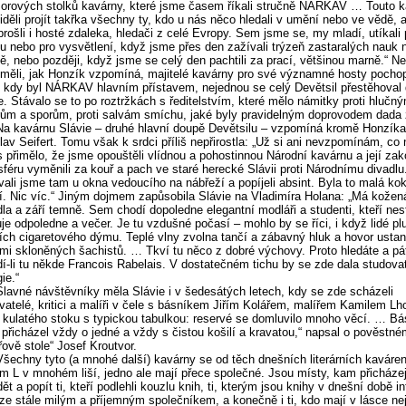
rových stolků kavárny, které jsme časem říkali stručně NÁRKAV … Touto 
viděli projít takřka všechny ty, kdo u nás něco hledali v umění nebo ve vědě,
prošli i hosté zdaleka, hledači z celé Evropy. Sem jsme se, my mladí, utíkali 
u nebo pro vysvětlení, když jsme přes den zažívali trýzeň zastaralých nauk 
tě, nebo později, když jsme se celý den pachtili za prací, většinou marně.“ N
měli, jak Honzík vzpomíná, majitelé kavárny pro své významné hosty pochope
 kdy byl NÁRKAV hlavním přístavem, nejednou se celý Devětsil přestěhoval
e. Stávalo se to po roztržkách s ředitelstvím, které mělo námitky proti hlučn
ům a sporům, proti salvám smíchu, jaké byly pravidelným doprovodem dada ž
Na kavárnu Slávie – druhé hlavní doupě Devětsilu – vzpomíná kromě Honzíka
lav Seifert. Tomu však k srdci příliš nepřirostla: „Už si ani nevzpomínám, co
 přimělo, že jsme opouštěli vlídnou a pohostinnou Národní kavárnu a její za
féru vyměnili za kouř a pach ve staré herecké Slávii proti Národnímu divadlu
ali jsme tam u okna vedoucího na nábřeží a popíjeli absint. Byla to malá kok
í. Nic víc.“ Jiným dojmem zapůsobila Slávie na Vladimíra Holana: „Má kožen
la a září temně. Sem chodí dopoledne elegantní modláři a studenti, kteří nest
je odpoledne a večer. Je tu vzdušné počasí – mohlo by se říci, i když lidé plu
ích cigaretového dýmu. Teplé vlny zvolna tančí a zábavný hluk a hovor usta
mi skloněných šachistů. … Tkví tu něco z dobré výchovy. Proto hledáte a pát
í-li tu někde Francois Rabelais. V dostatečném tichu by se zde dala studovat
ie.“
Slavné návštěvníky měla Slávie i v šedesátých letech, kdy se zde scházeli
vatelé, kritici a malíři v čele s básníkem Jiřím Kolářem, malířem Kamilem L
U kulatého stoku s typickou tabulkou: reservé se domluvilo mnoho věcí. … Bás
 přicházel vždy o jedné a vždy s čistou košilí a kravatou,“ napsal o pověstn
řově stole“ Josef Kroutvor.
Všechny tyto (a mnohé další) kavárny se od těch dnešních literárních kaváren
m L v mnohém liší, jedno ale mají přece společné. Jsou místy, kam přicházej
ět a popít ti, kteří podlehli kouzlu knih, ti, kterým jsou knihy v dnešní době in
ize stále milým a příjemným společníkem, a konečně i ti, kdo mají v lásce ne