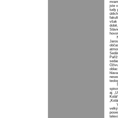
mramo
jste 
tudy 
útěch
fakul
však 
době,
Slávi
hovor
Jaros
občas
atmos
Sedáv
Paříž
sedad
Oživu
oblac
hlava
nesed
teolog
spiso
aj. „
Kolář
„Kolá
velký
posed
telev