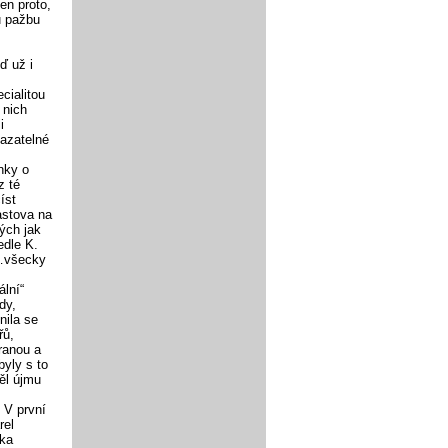
jen proto,
u pažbu
ď už i
cialitou
 nich
i
mazatelné
nky o
z té
íst
astova na
ých jak
edle K.
a…všecky
ální“
dy,
nila se
řů,
tranou a
yly s to
pěl újmu
 V první
rel
ika