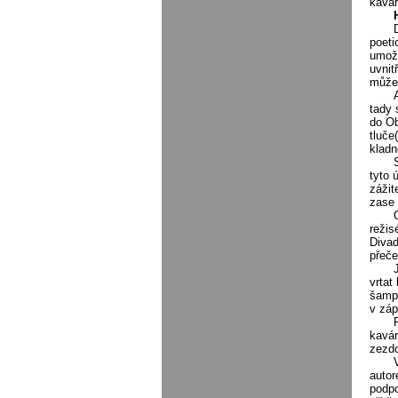
kavár
poeti
umožň
uvnit
může 
tady 
do Ob
tluče
kladn
tyto 
zážit
zase 
režis
Divad
přeče
vrtat
šampa
v záp
kavár
zezdo
autor
podpo