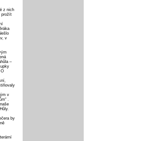
é z nich
 prožít
ní
věráka
Nešlo
v, v
ovým
zená
ahůla –
lupky
 O
ní,
stiňovaly
hým v
ům“ .
 naše
Hůly.
ečera by
rně
terární