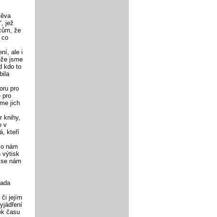
těva
, jež
lcům, že
 co
í, ale i
ože jsme
d kdo to
bila
oru pro
e pro
sme jich
 knihy,
e v
á, kteří
lo nám
 výtisk
í se nám
lada
či jejím
vyjádření
tek času