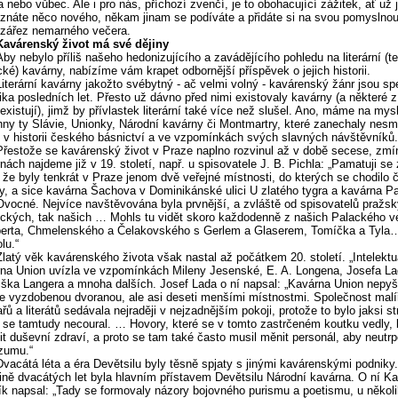
a nebo vůbec. Ale i pro nás, příchozí zvenčí, je to obohacující zážitek, ať už 
znáte něco nového, někam jinam se podíváte a přidáte si na svou pomyslno
 zářez nemarného večera.
Kavárenský život má své dějiny
Aby nebylo příliš našeho hedonizujícího a zavádějícího pohledu na literární (te
cké) kavárny, nabízíme vám krapet odbornější příspěvek o jejich historii.
Literární kavárny jakožto svébytný - ač velmi volný - kavárenský žánr jsou spe
ika posledních let. Přesto už dávno před nimi existovaly kavárny (a některé z
 existují), jimž by přívlastek literární také více než slušel. Ano, máme na mysl
ny ty Slávie, Unionky, Národní kavárny či Montmartry, které zanechaly nes
 v historii českého básnictví a ve vzpomínkách svých slavných návštěvníků.
Přestože se kavárenský život v Praze naplno rozvinul až v době secese, zmí
nách najdeme již v 19. století, např. u spisovatele J. B. Pichla: „Pamatuji se 
 že byly tenkrát v Praze jenom dvě veřejné místnosti, do kterých se chodilo č
y, a sice kavárna Šachova v Dominikánské ulici U zlatého tygra a kavárna P
 Ovocné. Nejvíce navštěvována byla prvnější, a zvláště od spisovatelů pražsk
kých, tak našich … Mohls tu vidět skoro každodenně z našich Palackého v
berta, Chmelenského a Čelakovského s Gerlem a Glaserem, Tomíčka a Tyl
lu.“
Zlatý věk kavárenského života však nastal až počátkem 20. století. „Intelektu
na Union uvízla ve vzpomínkách Mileny Jesenské, E. A. Longena, Josefa La
iška Langera a mnoha dalších. Josef Lada o ní napsal: „Kavárna Union nepyš
e vyzdobenou dvoranou, ale asi deseti menšími místnostmi. Společnost malí
řů a literátů sedávala nejraději v nejzadnějším pokoji, protože to bylo jaksi s
 se tamtudy necoural. … Hovory, které se v tomto zastrčeném koutku vedly, b
it duševní zdraví, a proto se tam také často musil měnit personál, aby neutr
zumu.“
Dvacátá léta a éra Devětsilu byly těsně spjaty s jinými kavárenskými podniky.
ině dvacátých let byla hlavním přístavem Devětsilu Národní kavárna. O ní Ka
k napsal: „Tady se formovaly názory bojovného purismu a poetismu, u někol