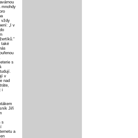
kavárnou
 a mnohdy
pro
na
e vždy
ní: „I v
 do
ým
ertíků.“
 také
 nás
kouřenou
.
eterie s
á
udují.
jí v
ne nad
ráte,
 i
hotákem
ník Jiří
ém
 s
í
ternetu a
jen