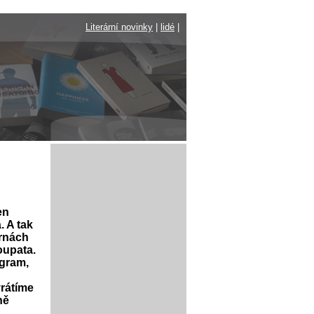
Literární novinky
|
lidé
|
en
. A tak
árnách
oupata.
ogram,
vrátíme
ně