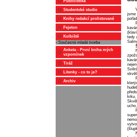
Publicistika
Studentské studie
jsme 
pořád
Knihy redakcí prolistované
Fejeton
kavár
(klav
Kolbiště
tedy 
Salmo
- Současná mladá tvorba
Anketa - První kniha mých
vzpomínek
zpožd
kavár
Tiráž
nejen
Svěrá
Litenky - co to je?
skvěl
Archiv
který
hudeb
před
krku,
Skvěl
ucho,
super
nemoh
vytvo
(šlup