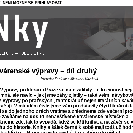
. NENI MOZNE SE PRIHLASOVAT.
várenské výpravy – díl druhý
Veronika Kredbová, Miroslava Kazdová
Výpravy po literární Praze se nám zalíbily. Je to činnost nej
emná, ale navíc – jak jsme záhy zjistily – také velmi návyková
 výpravy po pražských , tentokrát už nejen literárních kav
ačují. V minulém čísle jsme vám představily čtyři literární d
 se do jednoho z nich vrátíme a zhlédneme zde večerní pr
é zavítáme na dosud nenavštívené kavárenské místečko a
neme zde, jak to vypadá, když se křtí kniha, a na závěr se 
hu do historie. Knihy a šálek černé k sobě mají totiž už hod
ho blízko… Program je to pestrý, tak vzhůru do něho!