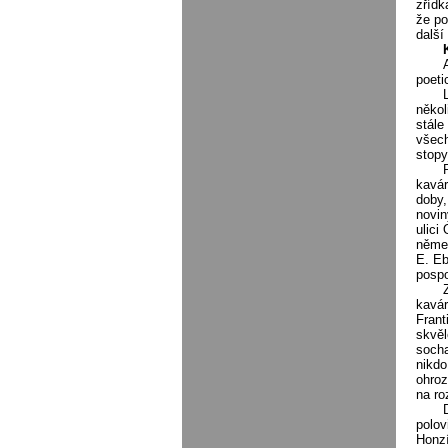
zřídk
že po
další
poeti
někol
stále
všech
stopy
kavár
doby,
novin
ulici
němec
E. E
pospo
kavár
Frant
skvěl
socha
nikdo
ohroz
na ro
polov
Honzí