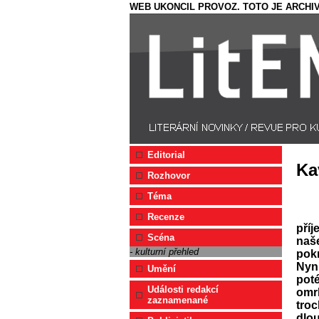
WEB UKONCIL PROVOZ. TOTO JE ARCHIV
Editorial
Ka
Rozhovor
Téma
Recenze
příj
Scéna
naše
- kulturní přehled
pokr
Nyní
Umění
pot
Události redakcí
omrk
zaznamenané
troc
dlou