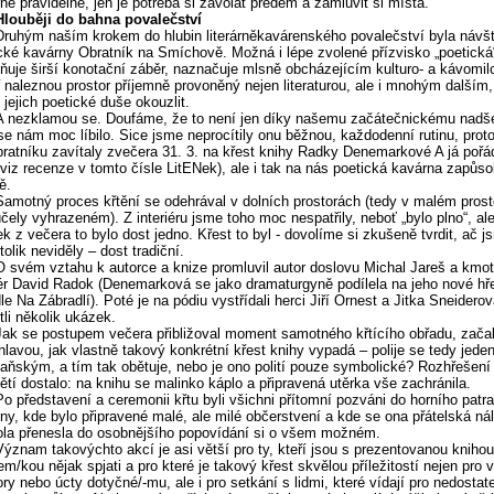
ně pravidelně, jen je potřeba si zavolat předem a zamluvit si místa.
Hlouběji do bahna povalečství
Druhým naším krokem do hlubin literárněkavárenského povalečství byla návš
cké kavárny Obratník na Smíchově. Možná i lépe zvolené přízvisko „poetická“
uje širší konotační záběr, naznačuje mlsně obcházejícím kulturo- a kávomi
ř naleznou prostor příjemně provoněný nejen literaturou, ale i mnohým dalším,
jejich poetické duše okouzlit.
A nezklamou se. Doufáme, že to není jen díky našemu začátečnickému nadšen
se nám moc líbilo. Sice jsme neprocítily onu běžnou, každodenní rutinu, prot
ratníku zavítaly zvečera 31. 3. na křest knihy Radky Denemarkové A já pořá
(viz recenze v tomto čísle LitENek), ale i tak na nás poetická kavárna zapůso
ě.
Samotný proces křtění se odehrával v dolních prostorách (tedy v malém prost
účely vyhrazeném). Z interiéru jsme toho moc nespatřily, neboť „bylo plno“, al
ek z večera to bylo dost jedno. Křest to byl - dovolíme si zkušeně tvrdit, ač j
tolik neviděly – dost tradiční.
O svém vztahu k autorce a knize promluvil autor doslovu Michal Jareš a kmotr
ér David Radok (Denemarková se jako dramaturgyně podílela na jeho nové hř
le Na Zábradlí). Poté je na pódiu vystřídali herci Jiří Ornest a Jitka Sneiderov
tli několik ukázek.
Jak se postupem večera přibližoval moment samotného křtícího obřadu, zača
 hlavou, jak vlastně takový konkrétní křest knihy vypadá – polije se tedy jeden
ňským, a tím tak obětuje, nebo je ono polití pouze symbolické? Rozhřešen
ětí dostalo: na knihu se malinko káplo a připravená utěrka vše zachránila.
Po představení a ceremonii křtu byli všichni přítomní pozváni do horního patra
ny, kde bylo připravené malé, ale milé občerstvení a kde se ona přátelská ná
la přenesla do osobnějšího popovídání si o všem možném.
Význam takovýchto akcí je asi větší pro ty, kteří jsou s prezentovanou knihou 
em/kou nějak spjati a pro které je takový křest skvělou příležitostí nejen pro 
ry nebo úcty dotyčné/-mu, ale i pro setkání s lidmi, které vídají pro nedosta