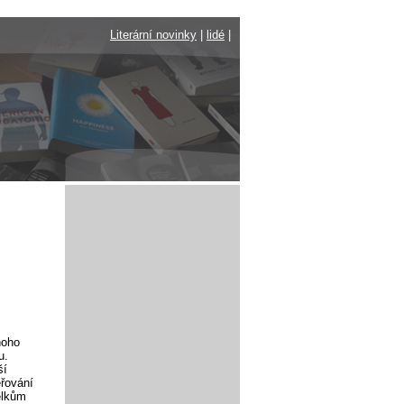
Literární novinky
|
lidé
|
noho
u.
ší
ěřování
elkům