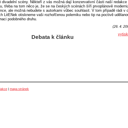
 divadelní scény. Někteří z vás možná dají konzervativní části naší redakce
u, třeba na tom něco je, že se na českých scénách šíří prvoplánově moderni
nce, ale možná nebudete s autorkami vůbec souhlasit. V tom případě rádi v 
ch LitENek otiskneme vaši rozhořčenou polemiku nebo tip na poctivě udělano
naci podobného druhu.
(26. 4. 20
vytis
Debata k článku
dakce
|
mapa stránek