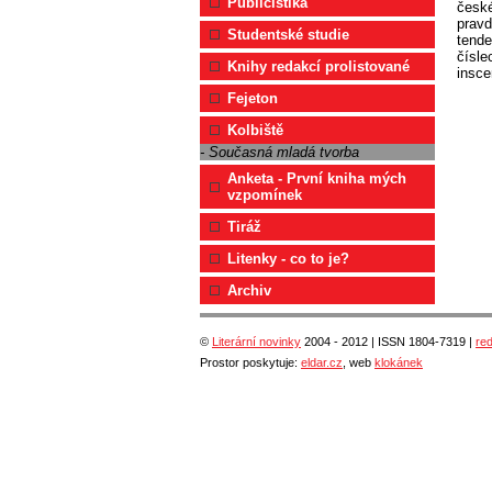
Publicistika
české
pravd
Studentské studie
tende
čísle
Knihy redakcí prolistované
insce
Fejeton
Kolbiště
- Současná mladá tvorba
Anketa - První kniha mých
vzpomínek
Tiráž
Litenky - co to je?
Archiv
©
Literární novinky
2004 - 2012 | ISSN 1804-7319 |
re
Prostor poskytuje:
eldar.cz
, web
klokánek