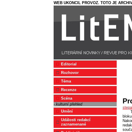
WEB UKONCIL PROVOZ. TOTO JE ARCHIV
Editorial
Rozhovor
Téma
Recenze
Scéna
Pr
- kulturní přehled
step
Umění
bloku
Události redakcí
Nakon
zaznamenané
redak
souča