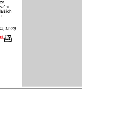
 za
zační
dalších
u
05, 12:00)
kni