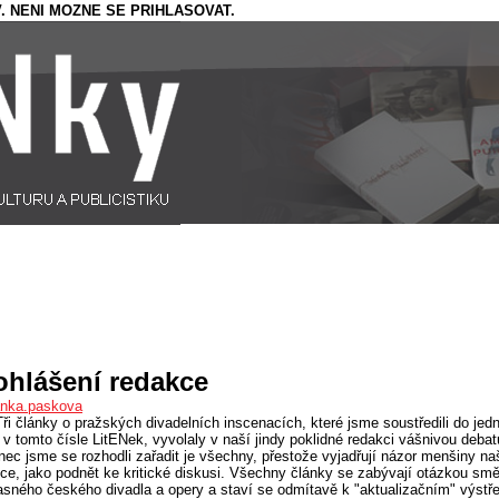
. NENI MOZNE SE PRIHLASOVAT.
ohlášení redakce
anka.paskova
Tři články o pražských divadelních inscenacích, které jsme soustředili do jed
 v tomto čísle LitENek, vyvolaly v naší jindy poklidné redakci vášnivou debat
ec jsme se rozhodli zařadit je všechny, přestože vyjadřují názor menšiny na
ce, jako podnět ke kritické diskusi. Všechny články se zabývají otázkou sm
sného českého divadla a opery a staví se odmítavě k "aktualizačním" výstř