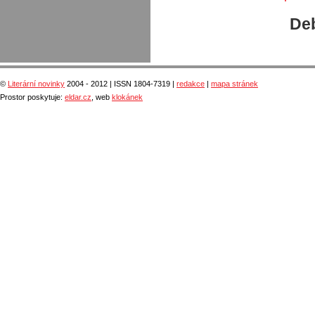
Deb
©
Literární novinky
2004 - 2012 | ISSN 1804-7319 |
redakce
|
mapa stránek
Prostor poskytuje:
eldar.cz
, web
klokánek