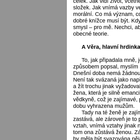
celek. Jak vidí život, včet
složek. Jak vnímá vazby ve
morální. Co má význam, c
dobré knížce musí být. Kdy
smysl – pro mě. Nechci, ab
obecné teorie.
A Věra, hlavní hrdink
To, jak připadala mně, 
způsobem popsal, myslím s
Dnešní doba nemá žádnou 
Není tak svázaná jako např
a žít trochu jinak vyžadoval
žena, která je silně emanc
vědkyně, což je zajímavé, p
dobu vyhrazena mužům.
Tady na té ženě je zaj
zastává, ale zároveň je to 
vztah, vnímá vztahy jinak n
tom ona zůstává ženou. Zá
by měla být svazována něj