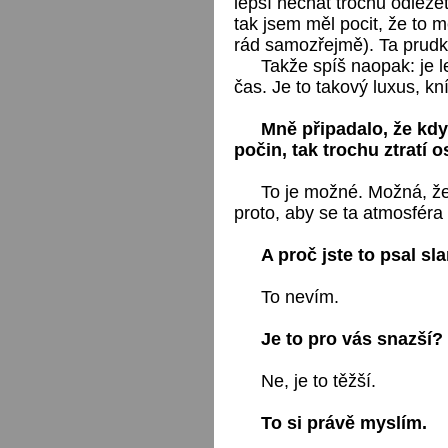
lepší nechat trochu odleže
tak jsem měl pocit, že to m
rád samozřejmě). Ta prudkos
Takže spíš naopak: je le
čas. Je to takový luxus, kn
Mně připadalo, že kdy
počin, tak trochu ztratí 
To je možné. Možná, že 
proto, aby se ta atmosféra
A proč jste to psal s
To nevím.
Je to pro vás snazší?
Ne, je to těžší.
To si právě myslím.