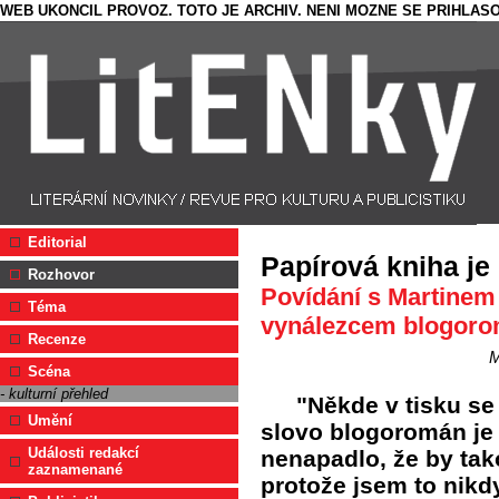
WEB UKONCIL PROVOZ. TOTO JE ARCHIV. NENI MOZNE SE PRIHLASO
Editorial
Papírová kniha je 
Rozhovor
Povídání s Martine
Téma
vynálezcem blogor
Recenze
M
Scéna
- kulturní přehled
"Někde v tisku se 
Umění
slovo blogoromán je
Události redakcí
nenapadlo, že by tak
zaznamenané
protože jsem to nikd