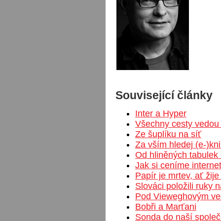
Související články
Inter a Hyper
Všechny cesty vedou 
Ze šuplíku na síť
Za vším hledej (e-)kn
Od hliněných tabule
Jak si ceníme interne
Papír je mrtev, ať žije
Slováci položili ruky 
Pod Vieweghovým v
Bobři a Marťani
Sonda do naší společ