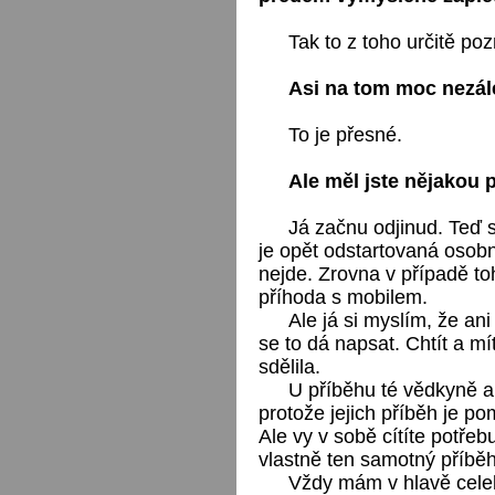
Tak to z toho určitě poz
Asi na tom moc nezále
To je přesné.
Ale měl jste nějakou
Já začnu odjinud. Teď 
je opět odstartovaná osob
nejde. Zrovna v případě t
příhoda s mobilem.
Ale já si myslím, že ani 
se to dá napsat. Chtít a mí
sdělila.
U příběhu té vědkyně a 
protože jejich příběh je p
Ale vy v sobě cítíte potřeb
vlastně ten samotný příbě
Vždy mám v hlavě celek