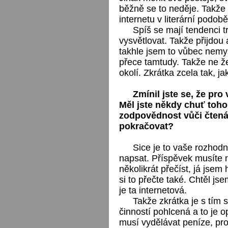
běžně se to neděje. Takže 
internetu v literární podob
Spíš se mají tendenci t
vysvětlovat. Takže přijdou a
takhle jsem to vůbec nemysl
přece tamtudy. Takže ne že 
okolí. Zkrátka zcela tak, jak
Zmínil jste se, že pro
Měl jste někdy chuť toho 
zodpovědnost vůči čtená
pokračovat?
Sice je to vaše rozhodn
napsat. Příspěvek musíte 
několikrát přečíst, já jsem 
si to přečte také. Chtěl jse
je ta internetová.
Takže zkrátka je s tím 
činností pohlcená a to je 
musí vydělávat peníze, pro