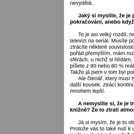
nevydělá.
Jaký si myslíte, že je 
pokračování, anebo když
To je asi velký rozdíl, 
televizi na seriál. Musíte p
ztrácíte některé souvislost
pořád přemýšlím, mám roze
sférách, u nichž si hlídám
píšete z 90 nebo 80 % reál
Takže já jsem v tom byl po
Ale čtenář, který musí 
další kousek, ztrácí kontin
mnohem lepší.
A nemyslíte si, že je
knižně? Že to ztratí atm
Já si mysím, že je to o
Protože vás to také nutí k