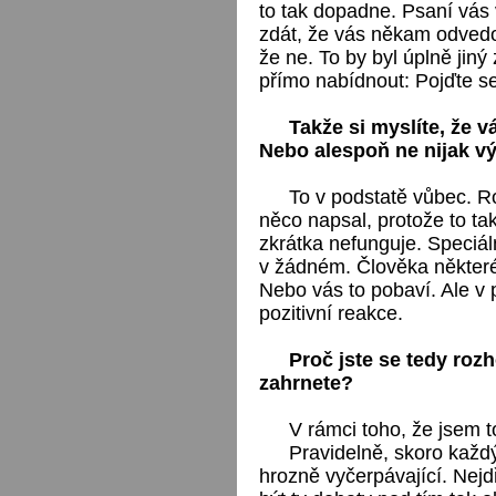
to tak dopadne. Psaní vá
zdát, že vás někam odvedou 
že ne. To by byl úplně ji
přímo nabídnout: Pojďte se
Takže si myslíte, že 
Nebo alespoň ne nijak v
To v podstatě vůbec. R
něco napsal, protože to tak
zkrátka nefunguje. Speciál
v žádném. Člověka některé 
Nebo vás to pobaví. Ale v
pozitivní reakce.
Proč jste se tedy roz
zahrnete?
V rámci toho, že jsem t
Pravidelně, skoro každý
hrozně vyčerpávající. Nej