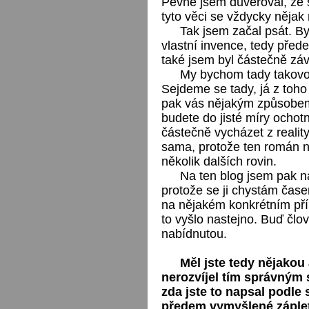
Pevně jsem důvěřoval, že 
tyto věci se vždycky nějak
Tak jsem začal psát. By
vlastní invence, tedy před
také jsem byl částečně záv
My bychom tady takovou
Sejdeme se tady, já z toh
pak vás nějakým způsobem
budete do jisté míry ochot
částečně vycházet z realit
sama, protože ten román n
několik dalších rovin.
Na ten blog jsem pak na
protože se ji chystám čase
na nějakém konkrétním příb
to vyšlo nastejno. Buď člo
nabídnutou.
Měl jste tedy nějakou 
nerozvíjel tím správným
zda jste to napsal podle
předem vymyšlené záple