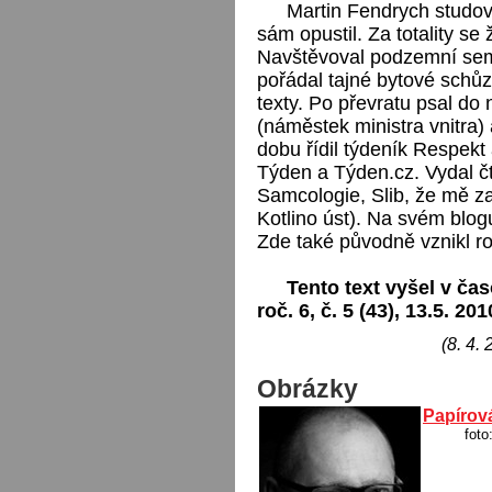
Martin Fendrych studova
sám opustil. Za totality se
Navštěvoval podzemní sem
pořádal tajné bytové schů
texty. Po převratu psal do 
(náměstek ministra vnitra) 
dobu řídil týdeník Respek
Týden a Týden.cz. Vydal čt
Samcologie, Slib, že mě za
Kotlino úst). Na svém blogu
Zde také původně vznikl ro
Tento text vyšel v čas
roč. 6, č. 5 (43), 13.5. 201
(8. 4.
Obrázky
Papírová
foto