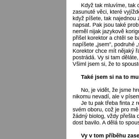
Když tak mluvíme, tak 
zasunuté věci, které vyjížd
když píšete, tak najednou 
napsat. Pak jsou také prob
neměl nijak jazykově korig
přišel korektor a chtěl se b
napíšete „jsem”, podruhé „
Korektor chce mít nějaký 
postrádá. Vy si tam děláte,
Všiml jsem si, že to spoustě
Také jsem si na to mu
No, je vidět, že jsme h
nikomu nevadí, ale v píse
Je tu pak třeba finta z 
svém oboru, což je pro mě 
žádný biolog, vždy přešla
dost bavilo. A dělá to spous
Vy v tom příběhu zase