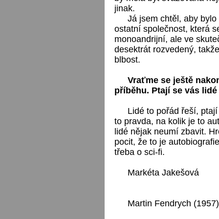
jinak.
Já jsem chtěl, aby bylo 
ostatní společnost, která 
monoandrijní, ale ve skute
desektrát rozvedený, takž
blbost.
Vraťme se ještě nakone
příběhu. Ptají se vás lidé
Lidé to pořád řeší, ptaj
to pravda, na kolik je to au
lidé nějak neumí zbavit. Hr
pocit, že to je autobiografi
třeba o sci-fi.
Markéta Jakešová
Martin Fendrych (1957)