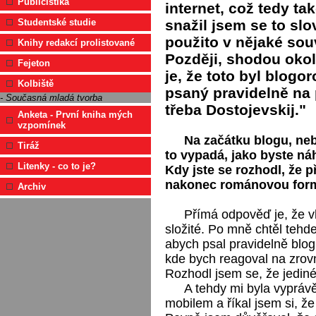
Publicistika
internet, což tedy ta
snažil jsem se to slov
Studentské studie
použito v nějaké souv
Knihy redakcí prolistované
Později, shodou okoln
Fejeton
je, že toto byl blog
Kolbiště
psaný pravidelně na 
- Současná mladá tvorba
třeba Dostojevskij."
Anketa - První kniha mých
vzpomínek
Na začátku blogu, neb
Tiráž
to vypadá, jako byste ná
Litenky - co to je?
Kdy jste se rozhodl, že 
nakonec románovou for
Archiv
Přímá odpověď je, že vl
složité. Po mně chtěl tehd
abych psal pravidelně blog
kde bych reagoval na zrovn
Rozhodl jsem se, že jediné,
A tehdy mi byla vypráv
mobilem a říkal jsem si, že