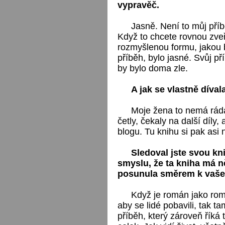
vypravěč.
Jasně. Není to můj příbě
Když to chcete rovnou zve
rozmyšlenou formu, jakou 
příběh, bylo jasné. Svůj př
by bylo doma zle.
A jak se vlastně díva
Moje žena to nemá ráda
četly, čekaly na další díly
blogu. Tu knihu si pak asi 
Sledoval jste svou kn
smyslu, že ta kniha má n
posunula směrem k vaše
Když je román jako romá
aby se lidé pobavili, tak t
příběh, který zároveň říká t