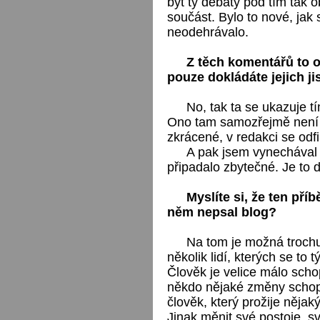
být ty debaty pod tím tak 
součást. Bylo to nové, jak 
neodehrávalo.
Z těch komentářů to o
pouze dokládáte jejich j
No, tak ta se ukazuje tí
Ono tam samozřejmě není 
zkrácené, v redakci se odfil
A pak jsem vynechával 
připadalo zbytečné. Je to d
Myslíte si, že ten pří
něm nepsal blog?
Na tom je možná trochu
několik lidí, kterých se to t
Člověk je velice málo scho
někdo nějaké změny schopen
člověk, který prožije něja
Jinak měnit své postoje, sv