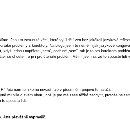
me. Jsou to zasunuté věci, které vyjíždějí ven bez jakékoli jazykové reflex
u také problémy s korektory. Na blogu jsem to neměl nijak jazykově korigova
tit, když jednou napíšete „jsem”, podruhé „sem”, tak je to pro korektora prob
e, co chcete. To je i pro čtenáře problém. Všiml jsem si, že to spoustě lidí v
 Při řeči nám to nikomu nevadí, ale v písemném projevu to naráží.
ědkyně mluvila o svém oboru, což je pro mě zase těžké zachytit, protože nejs
 to spousta lidí.
e. Jste převážně vypravěč.