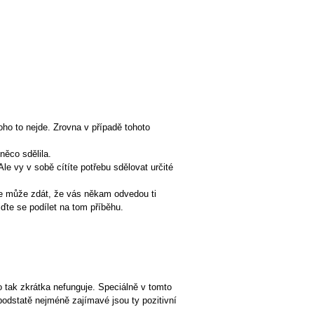
ho to nejde. Zrovna v případě tohoto
 něco sdělila.
le vy v sobě cítíte potřebu sdělovat určité
e může zdát, že vás někam odvedou ti
jďte se podílet na tom příběhu.
o tak zkrátka nefunguje. Speciálně v tomto
podstatě nejméně zajímavé jsou ty pozitivní