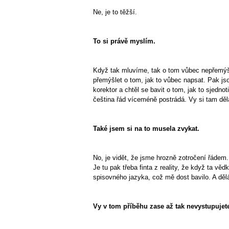
Ne, je to těžší.
To si právě myslím.
Když tak mluvíme, tak o tom vůbec nepřemýšlí
přemýšlet o tom, jak to vůbec napsat. Pak jso
korektor a chtěl se bavit o tom, jak to sjedno
čeština řád víceméně postrádá. Vy si tam dělát
Také jsem si na to musela zvykat.
No, je vidět, že jsme hrozně zotročení řádem.
Je tu pak třeba finta z reality, že když ta v
spisovného jazyka, což mě dost bavilo. A dělá
Vy v tom příběhu zase až tak nevystupujet