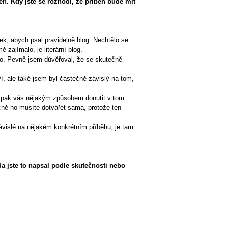
h. Kdy jste se rozhodl, že příběh bude mít
nek, abych psal pravidelně blog. Nechtělo se
zajímalo, je literární blog.
ího. Pevně jsem důvěřoval, že se skutečně
í, ale také jsem byl částečně závislý na tom,
a pak vás nějakým způsobem donutit v tom
ečně ho musíte dotvářet sama, protože ten
závislé na nějakém konkrétním příběhu, je tam
a jste to napsal podle skutečnosti nebo