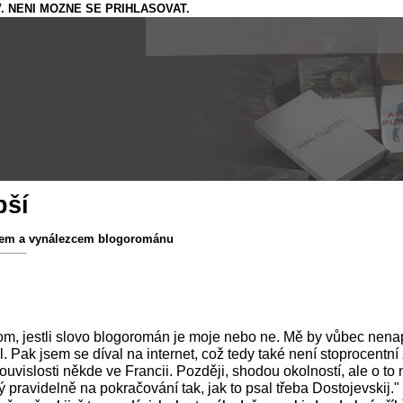
. NENI MOZNE SE PRIHLASOVAT.
pší
řem a vynálezcem blogorománu
tom, jestli slovo blogoromán je moje nebo ne. Mě by vůbec nena
. Pak jsem se díval na internet, což tedy také není stoprocentní z
souvislosti někde ve Francii. Později, shodou okolností, ale o to 
ravidelně na pokračování tak, jak to psal třeba Dostojevskij."