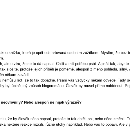
kou knížku, která je opět odstartovaná osobním zážitkem. Myslím, že bez to
em.
ěh, ale o víru, že se to dá napsat. Chtít a mít potřebu psát. A psát tak, abyste
ak složité, protože jejich příběh je poměrně, alespoň z mého pohledu, silný. A
běh někam zavádí.
nu nemůžu říct, že to tak dopadne. Psaní vás vždycky někam odvede. Tady s
To by byl úplně jiný způsob blogorománu. Člověk by musel přímo nabídnout: Po
ů neovlivnily? Nebo alespoň ne nijak výrazně?
u, že by člověk něco napsal, protože to tak chtěli oni, nebo něco změnil. T
ka některé reakce rozčílí, různé útoky například. Nebo vás to pobaví. Ale v 