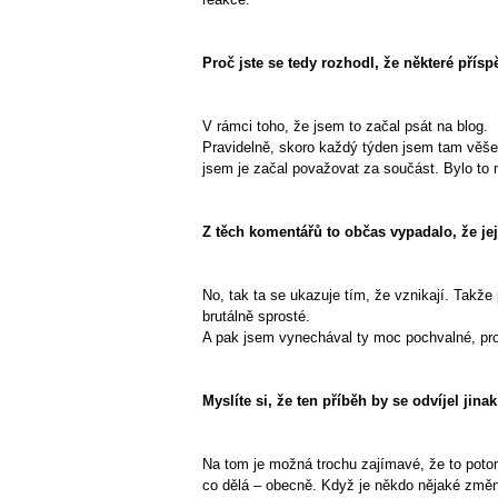
Proč jste se tedy rozhodl, že některé přís
V rámci toho, že jsem to začal psát na blog.
Pravidelně, skoro každý týden jsem tam věšel
jsem je začal považovat za součást. Bylo to 
Z těch komentářů to občas vypadalo, že jej
No, tak ta se ukazuje tím, že vznikají. Takže
brutálně sprosté.
A pak jsem vynechával ty moc pochvalné, prot
Myslíte si, že ten příběh by se odvíjel jin
Na tom je možná trochu zajímavé, že to potom z
co dělá – obecně. Když je někdo nějaké změny