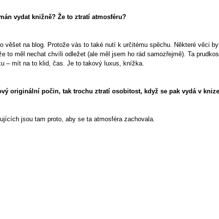
mán vydat knižně? Že to ztratí atmosféru?
o věšet na blog. Protože vás to také nutí k určitému spěchu. Některé věci by
e to měl nechat chvíli odležet (ale měl jsem ho rád samozřejmě). Ta prudkost, 
u – mít na to klid, čas. Je to takový luxus, knížka.
ý originální počin, tak trochu ztratí osobitost, když se pak vydá v knize
ujících jsou tam proto, aby se ta atmosféra zachovala.