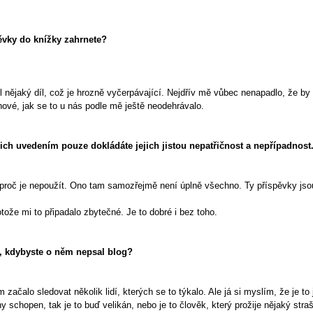
pěvky do knížky zahrnete?
 nějaký díl, což je hrozně vyčerpávající. Nejdřív mě vůbec nenapadlo, že by
nové, jak se to u nás podle mě ještě neodehrávalo.
ich uvedením pouze dokládáte jejich jistou nepatřičnost a nepřípadnost
 proč je nepoužít. Ono tam samozřejmě není úplně všechno. Ty příspěvky jsou 
ože mi to připadalo zbytečné. Je to dobré i bez toho.
ak, kdybyste o něm nepsal blog?
ačalo sledovat několik lidí, kterých se to týkalo. Ale já si myslím, že je to
 schopen, tak je to buď velikán, nebo je to člověk, který prožije nějaký str