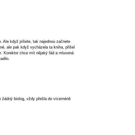
e. Ale když píšete, tak najednou začnete
né, ale pak když vycházela ta kniha, přišel
lém. Korektor chce mít nějaký řád a mluvená
adilo.
em žádný biolog, vždy přešla do víceméně