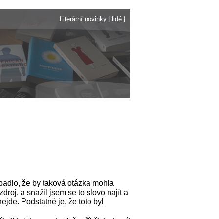
Literární novinky
|
lidé
|
padlo, že by taková otázka mohla
droj, a snažil jsem se to slovo najít a
nejde. Podstatné je, že toto byl