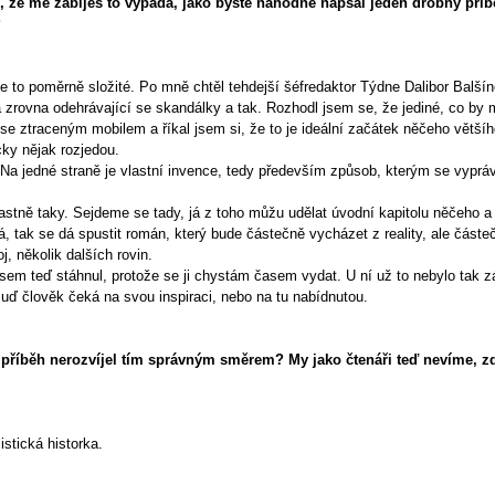
, že mě zabiješ to vypadá, jako byste náhodně napsal jeden drobný příbě
?
je to poměrně složité. Po mně chtěl tehdejší šéfredaktor Týdne Dalibor Balší
 zrovna odehrávající se skandálky a tak. Rozhodl jsem se, že jediné, co by mě 
 se ztraceným mobilem a říkal jsem si, že to je ideální začátek něčeho větš
cky nějak rozjedou.
 Na jedné straně je vlastní invence, tedy především způsob, kterým se vypráv
astně taky. Sejdeme se tady, já z toho můžu udělat úvodní kapitolu něčeho 
á, tak se dá spustit román, který bude částečně vycházet z reality, ale část
, několik dalších rovin.
 jsem teď stáhnul, protože se ji chystám časem vydat. U ní už to nebylo tak 
Buď člověk čeká na svou inspiraci, nebo na tu nabídnutou.
e příběh nerozvíjel tím správným směrem? My jako čtenáři teď nevíme, zd
istická historka.