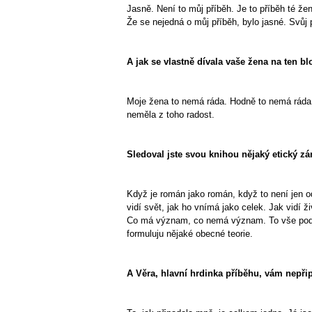
Jasně. Není to můj příběh. Je to příběh té že
Že se nejedná o můj příběh, bylo jasné. Svůj 
A jak se vlastně dívala vaše žena na ten b
Moje žena to nemá ráda. Hodně to nemá ráda. D
neměla z toho radost.
Sledoval jste svou knihou nějaký etický 
Když je román jako román, když to není jen odv
vidí svět, jak ho vnímá jako celek. Jak vidí 
Co má význam, co nemá význam. To vše podle 
formuluju nějaké obecné teorie.
A Věra, hlavní hrdinka příběhu, vám nepři