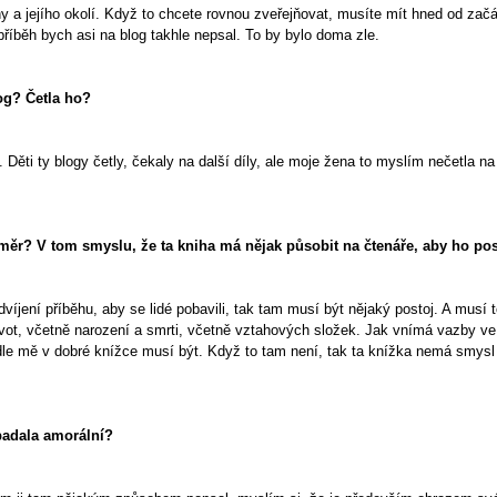
ny a jejího okolí. Když to chcete rovnou zveřejňovat, musíte mít hned od za
příběh bych asi na blog takhle nepsal. To by bylo doma zle.
log? Četla ho?
ěti ty blogy četly, čekaly na další díly, ale moje žena to myslím nečetla na b
záměr? V tom smyslu, že ta kniha má nějak působit na čtenáře, aby ho 
íjení příběhu, aby se lidé pobavili, tak tam musí být nějaký postoj. A musí to
život, včetně narození a smrti, včetně vztahových složek. Jak vnímá vazby ve 
mě v dobré knížce musí být. Když to tam není, tak ta knížka nemá smysl –
padala amorální?