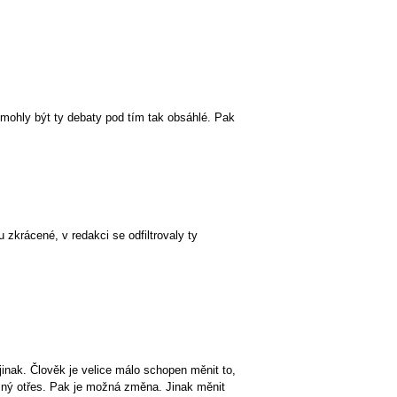
 mohly být ty debaty pod tím tak obsáhlé. Pak
.
zkrácené, v redakci se odfiltrovaly ty
 jinak. Člověk je velice málo schopen měnit to,
ašný otřes. Pak je možná změna. Jinak měnit