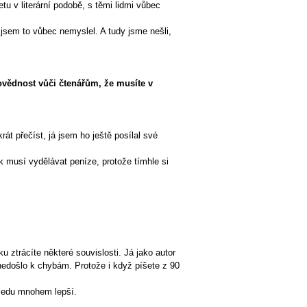
tu v literární podobě, s těmi lidmi vůbec
e jsem to vůbec nemyslel. A tudy jsme nešli,
povědnost vůči čtenářům, že musíte v
t přečíst, já jsem ho ještě posílal své
ěk musí vydělávat peníze, protože tímhle si
ku ztrácíte některé souvislosti. Já jako autor
nedošlo k chybám. Protože i když píšete z 90
ohledu mnohem lepší.