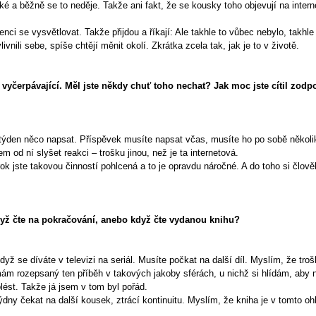
žké a běžně se to neděje. Takže ani fakt, že se kousky toho objevují na interne
enci se vysvětlovat. Takže přijdou a říkají: Ale takhle to vůbec nebylo, takhl
nili sebe, spíše chtějí měnit okolí. Zkrátka zcela tak, jak je to v životě.
u vyčerpávající. Měl jste někdy chuť toho nechat? Jak moc jste cítil zod
týden něco napsat. Příspěvek musíte napsat včas, musíte ho po sobě několikrá
sem od ní slyšet reakci – trošku jinou, než je ta internetová.
ok jste takovou činností pohlcená a to je opravdu náročné. A do toho si člov
 když čte na pokračování, anebo když čte vydanou knihu?
když se díváte v televizi na seriál. Musíte počkat na další díl. Myslím, že troš
ám rozepsaný ten příběh v takových jakoby sférách, u nichž si hlídám, aby 
lést. Takže já jsem v tom byl pořád.
týdny čekat na další kousek, ztrácí kontinuitu. Myslím, že kniha je v tomto 