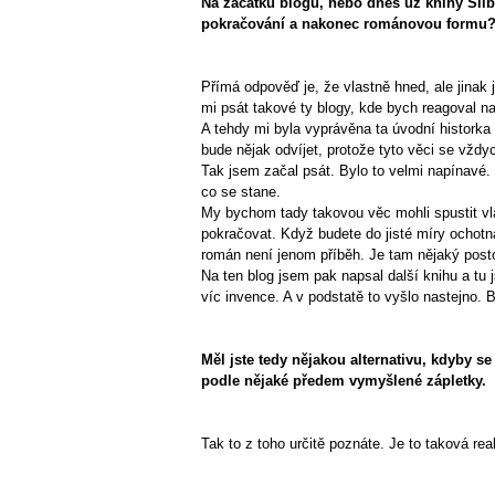
Na začátku blogu, nebo dnes už knihy Slib
pokračování a nakonec románovou formu
Přímá odpověď je, že vlastně hned, ale jinak 
mi psát takové ty blogy, kde bych reagoval na
A tehdy mi byla vyprávěna ta úvodní historka
bude nějak odvíjet, protože tyto věci se vždy
Tak jsem začal psát. Bylo to velmi napínavé.
co se stane.
My bychom tady takovou věc mohli spustit vl
pokračovat. Když budete do jisté míry ochotn
román není jenom příběh. Je tam nějaký postoj
Na ten blog jsem pak napsal další knihu a tu
víc invence. A v podstatě to vyšlo nastejno. 
Měl jste tedy nějakou alternativu, kdyby s
podle nějaké předem vymyšlené zápletky.
Tak to z toho určitě poznáte. Je to taková real