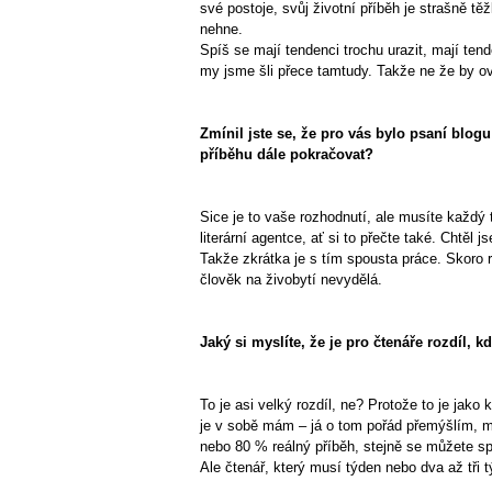
své postoje, svůj životní příběh je strašně tě
nehne.
Spíš se mají tendenci trochu urazit, mají tend
my jsme šli přece tamtudy. Takže ne že by ovliv
Zmínil jste se, že pro vás bylo psaní blog
příběhu dále pokračovat?
Sice je to vaše rozhodnutí, ale musíte každý 
literární agentce, ať si to přečte také. Chtěl j
Takže zkrátka je s tím spousta práce. Skoro r
člověk na živobytí nevydělá.
Jaký si myslíte, že je pro čtenáře rozdíl,
To je asi velký rozdíl, ne? Protože to je jako 
je v sobě mám – já o tom pořád přemýšlím, m
nebo 80 % reálný příběh, stejně se můžete sp
Ale čtenář, který musí týden nebo dva až tři 