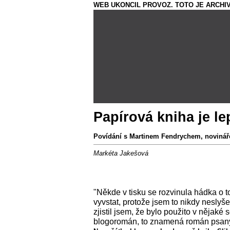
WEB UKONCIL PROVOZ. TOTO JE ARCHIV
Papírová kniha je le
Povídání s Martinem Fendrychem, noviná
Markéta Jakešová
"Někde v tisku se rozvinula hádka o 
vyvstat, protože jsem to nikdy neslyšel
zjistil jsem, že bylo použito v nějaké 
blogoromán, to znamená román psaný p