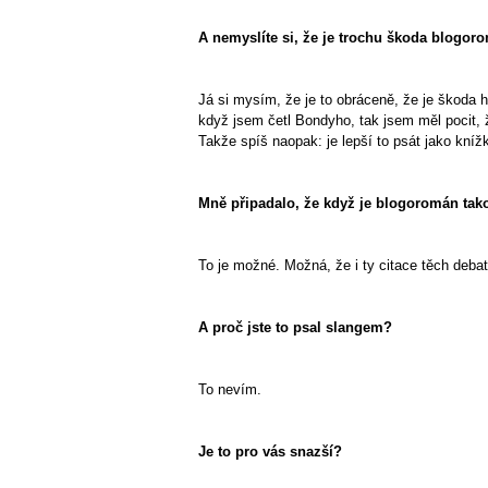
A nemyslíte si, že je trochu škoda blogoro
Já si mysím, že je to obráceně, že je škoda h
když jsem četl Bondyho, tak jsem měl pocit, ž
Takže spíš naopak: je lepší to psát jako knížk
Mně připadalo, že když je blogoromán takov
To je možné. Možná, že i ty citace těch debat
A proč jste to psal slangem?
To nevím.
Je to pro vás snazší?