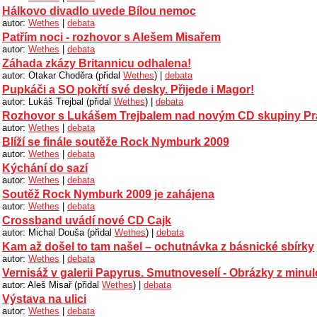
Hálkovo divadlo uvede Bílou nemoc
autor:
Wethes
|
debata
Patřím noci - rozhovor s Alešem Misařem
autor:
Wethes
|
debata
Záhada zkázy Britannicu odhalena!
autor: Otakar Choděra (přidal
Wethes
) |
debata
Pupkáči a SO pokřtí své desky. Přijede i Magor!
autor: Lukáš Trejbal (přidal
Wethes
) |
debata
Rozhovor s Lukášem Trejbalem nad novým CD skupiny P
autor:
Wethes
|
debata
Blíží se finále soutěže Rock Nymburk 2009
autor:
Wethes
|
debata
Kýchání do sazí
autor:
Wethes
|
debata
Soutěž Rock Nymburk 2009 je zahájena
autor:
Wethes
|
debata
Crossband uvádí nové CD Cajk
autor: Michal Douša (přidal
Wethes
) |
debata
Kam až došel to tam našel – ochutnávka z básnické sbírky
autor:
Wethes
|
debata
Vernisáž v galerii Papyrus. Smutnoveselí - Obrázky z minul
autor: Aleš Misař (přidal
Wethes
) |
debata
Výstava na ulici
autor:
Wethes
|
debata