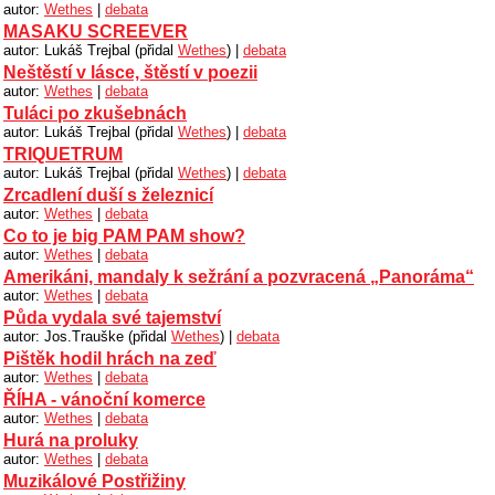
autor:
Wethes
|
debata
MASAKU SCREEVER
autor: Lukáš Trejbal (přidal
Wethes
) |
debata
Neštěstí v lásce, štěstí v poezii
autor:
Wethes
|
debata
Tuláci po zkušebnách
autor: Lukáš Trejbal (přidal
Wethes
) |
debata
TRIQUETRUM
autor: Lukáš Trejbal (přidal
Wethes
) |
debata
Zrcadlení duší s železnicí
autor:
Wethes
|
debata
Co to je big PAM PAM show?
autor:
Wethes
|
debata
Amerikáni, mandaly k sežrání a pozvracená „Panoráma“
autor:
Wethes
|
debata
Půda vydala své tajemství
autor: Jos.Trauške (přidal
Wethes
) |
debata
Pištěk hodil hrách na zeď
autor:
Wethes
|
debata
ŘÍHA - vánoční komerce
autor:
Wethes
|
debata
Hurá na proluky
autor:
Wethes
|
debata
Muzikálové Postřižiny