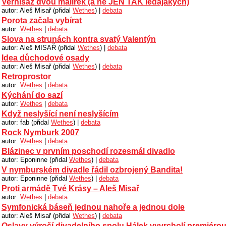
Vernisáž dvou malířek (a ne JEN TAK ledajakých)
autor: Aleš Misař (přidal
Wethes
) |
debata
Porota začala vybírat
autor:
Wethes
|
debata
Slova na strunách kontra svatý Valentýn
autor: Aleš MISAŘ (přidal
Wethes
) |
debata
Idea důchodové osady
autor: Aleš Misař (přidal
Wethes
) |
debata
Retroprostor
autor:
Wethes
|
debata
Kýchání do sazí
autor:
Wethes
|
debata
Když neslyšící není neslyšícím
autor: fab (přidal
Wethes
) |
debata
Rock Nymburk 2007
autor:
Wethes
|
debata
Blázinec v prvním poschodí rozesmál divadlo
autor: Eponinne (přidal
Wethes
) |
debata
V nymburském divadle řádil ozbrojený Bandita!
autor: Eponinne (přidal
Wethes
) |
debata
Proti armádě Tvé Krásy – Aleš Misař
autor:
Wethes
|
debata
Symfonická báseň jednou nahoře a jednou dole
autor: Aleš Misař (přidal
Wethes
) |
debata
Oslavy výročí divadelního spolu Hálek vyvrcholí premiér