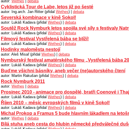
autor:
Wethes
|
debata
Cyklistická Tour de Labe, letos již po šesté
autor: Ing.arch. Jan Ritter (přidal
Wethes
) |
debata
Severská kombinace v kině Sokol!
autor: Lukáš Kadava (přidal
Wethes
) |
debata
Soutěž Rock Nymburk letos spojila své síly s festivaly Natr
autor: Lukáš Kadava (přidal
Wethes
) |
debata
Filmový festival Vystřelená bába se blíží!
autor: Lukáš Kadava (přidal
Wethes
) |
debata
Hodinky maloměsta nestojí
autor: Aleš Misař (přidal
Wethes
) |
debata
Nymburský festival amatérského filmu „Vystřelená bába 2
autor: Lukáš Kadava (přidal
Wethes
) |
debata
Buďme všichni básníky, aneb večer (ne)autorského čtení
autor: Martin Rakušan (přidal
Wethes
) |
debata
Rock Nymburk 2011
autor:
Wethes
|
debata
Prosinec 2010 - animace pro dospělé, bratři Coenové i Tha
autor: Lukáš Kadava (přidal
Wethes
) |
debata
Říjen 2010 – měsíc evropských filmů v kině Sokol!
autor: Lukáš Kadava (přidal
Wethes
) |
debata
Michal Prokop a Framus 5 bude hlavním lákadlem na letošní
autor:
Wethes
|
debata
Bílá stuha aneb cesta do hlubin německé předválečné duš
autor: Lukáš Kadava (přidal
Wethes
) |
debata