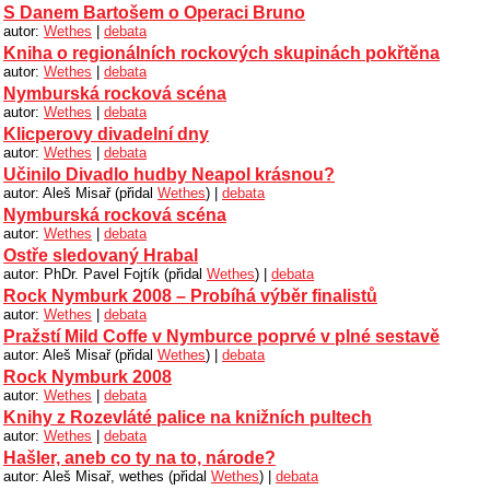
S Danem Bartošem o Operaci Bruno
autor:
Wethes
|
debata
Kniha o regionálních rockových skupinách pokřtěna
autor:
Wethes
|
debata
Nymburská rocková scéna
autor:
Wethes
|
debata
Klicperovy divadelní dny
autor:
Wethes
|
debata
Učinilo Divadlo hudby Neapol krásnou?
autor: Aleš Misař (přidal
Wethes
) |
debata
Nymburská rocková scéna
autor:
Wethes
|
debata
Ostře sledovaný Hrabal
autor: PhDr. Pavel Fojtík (přidal
Wethes
) |
debata
Rock Nymburk 2008 – Probíhá výběr finalistů
autor:
Wethes
|
debata
Pražstí Mild Coffe v Nymburce poprvé v plné sestavě
autor: Aleš Misař (přidal
Wethes
) |
debata
Rock Nymburk 2008
autor:
Wethes
|
debata
Knihy z Rozevláté palice na knižních pultech
autor:
Wethes
|
debata
Hašler, aneb co ty na to, národe?
autor: Aleš Misař, wethes (přidal
Wethes
) |
debata