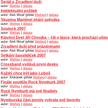
Seriál o Zrcadlení duší
autor:
Wethes
|
debata
Intelektuální požitek
autor: Aleš Misař (přidal
Wethes
) |
debata
Skupina Mantinel shání zpěváka
autor:
Wethes
|
debata
Soutock 2007
autor:
Wethes
|
debata
Klavírní živel Jiří Chvojka – čili o lásce, která prochází ušim
autor: Aleš Misař (přidal
Wethes
) |
debata
Zrcadlení duší před prázdninami
autor: Aleš Misař (přidal
Wethes
) |
debata
Setkání basslidiček 2007
autor:
Wethes
|
debata
Crossband vydává první desku
autor:
Wethes
|
debata
Každý chce být jako Luboš
autor: Klokánek (přidal
Wethes
) |
debata
Finále soutěže Rock Nymburk 2007
autor:
Wethes
|
debata
Rock Nymburk má své finalisty
autor:
Wethes
|
debata
Nymburská část poroty vybrala své favority
autor:
Wethes
|
debata