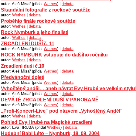
autor: Aleš Misař (přidal
Wethes
) |
debata
Skandální fotografie z rockové soutěže
autor:
Wethes
|
debata
Proběhlo finále rockové soutěže
autor:
Wethes
|
debata
Rock Nymburk a jeho finalisti
autor:
Wethes
|
debata
ZRCADLENÍ DUŠÍ č. 11
autor: Aleš Misař (přidal
Wethes
) |
debata
ROCK NYMBURK vstupuje do dalšího ročníku
autor:
Wethes
|
debata
Zrcadlení duší č.10
autor: Aleš Misař (přidal
Wethes
) |
debata
Předvánoční dojetí
autor: Aleš Misař (přidal
Wethes
) |
debata
Vyhoštěný anděl… aneb návrat Evy Hrubé ve velkém stylu
autor: Aleš Misař (přidal
Wethes
) |
debata
DEVÁTÉ ZRCADLENÍ DUŠÍ V PANORAMĚ
autor: Aleš Misař (přidal
Wethes
) |
debata
„Profi-Koncert-Live“ pod názvem „Vyhoštěný Anděl“
autor:
Wethes
|
debata
Pohled Evy Hrubé na Magické zrcadlení
autor: Eva HRUBÁ (přidal
Wethes
) |
debata
Hudební Babi Léto – Nymburk, 18. 09. 2004