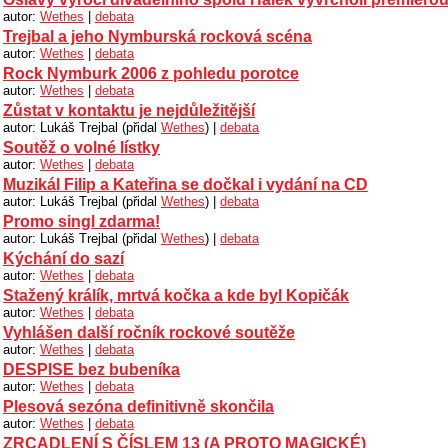
autor:
Wethes
|
debata
Trejbal a jeho Nymburská rocková scéna
autor:
Wethes
|
debata
Rock Nymburk 2006 z pohledu porotce
autor:
Wethes
|
debata
Zůstat v kontaktu je nejdůležitější
autor: Lukáš Trejbal (přidal
Wethes
) |
debata
Soutěž o volné lístky
autor:
Wethes
|
debata
Muzikál Filip a Kateřina se dočkal i vydání na CD
autor: Lukáš Trejbal (přidal
Wethes
) |
debata
Promo singl zdarma!
autor: Lukáš Trejbal (přidal
Wethes
) |
debata
Kýchání do sazí
autor:
Wethes
|
debata
Stažený králík, mrtvá kočka a kde byl Kopičák
autor:
Wethes
|
debata
Vyhlášen další ročník rockové soutěže
autor:
Wethes
|
debata
DESPISE bez bubeníka
autor:
Wethes
|
debata
Plesová sezóna definitivně skončila
autor:
Wethes
|
debata
ZRCADLENÍ S ČÍSLEM 13 (A PROTO MAGICKÉ)