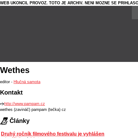
WEB UKONCIL PROVOZ. TOTO JE ARCHIV. NENI MOZNE SE PRIHLASO
Wethes
editor -
Hlučná samota
Kontakt
http://www.pampam.cz
wethes (zavináč) pampam (tečka) cz
Články
Druhý ročník filmového festivalu je vyhlášen