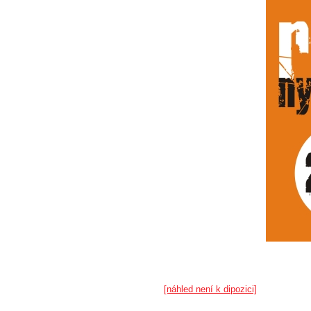
[náhled není k dipozici]