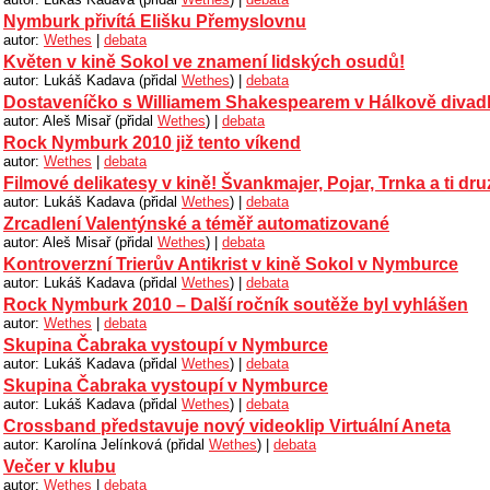
Nymburk přivítá Elišku Přemyslovnu
autor:
Wethes
|
debata
Květen v kině Sokol ve znamení lidských osudů!
autor: Lukáš Kadava (přidal
Wethes
) |
debata
Dostaveníčko s Williamem Shakespearem v Hálkově divad
autor: Aleš Misař (přidal
Wethes
) |
debata
Rock Nymburk 2010 již tento víkend
autor:
Wethes
|
debata
Filmové delikatesy v kině! Švankmajer, Pojar, Trnka a ti dr
autor: Lukáš Kadava (přidal
Wethes
) |
debata
Zrcadlení Valentýnské a téměř automatizované
autor: Aleš Misař (přidal
Wethes
) |
debata
Kontroverzní Trierův Antikrist v kině Sokol v Nymburce
autor: Lukáš Kadava (přidal
Wethes
) |
debata
Rock Nymburk 2010 – Další ročník soutěže byl vyhlášen
autor:
Wethes
|
debata
Skupina Čabraka vystoupí v Nymburce
autor: Lukáš Kadava (přidal
Wethes
) |
debata
Skupina Čabraka vystoupí v Nymburce
autor: Lukáš Kadava (přidal
Wethes
) |
debata
Crossband představuje nový videoklip Virtuální Aneta
autor: Karolína Jelínková (přidal
Wethes
) |
debata
Večer v klubu
autor:
Wethes
|
debata