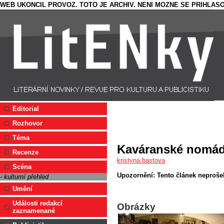
WEB UKONCIL PROVOZ. TOTO JE ARCHIV. NENI MOZNE SE PRIHLASO
Editorial
Rozhovor
Téma
Kaváranské nomá
Recenze
kristyna.bastova
Scéna
Upozornění: Tento článek neprošel
- kulturní přehled
Umění
Události redakcí
Obrázky
zaznamenané