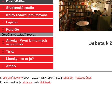
Publicistika
Studentské studie
Knihy redakcí prolistované
Fejeton
Kolbiště
- Současná mladá tvorba
Anketa - První kniha mých
Debata k 
vzpomínek
Tiráž
Litenky - co to je?
Archiv
©
Literární novinky
2004 - 2012 | ISSN 1804-7319 |
redakce
|
mapa stránek
Prostor poskytuje:
eldar.cz
, web
klokánek