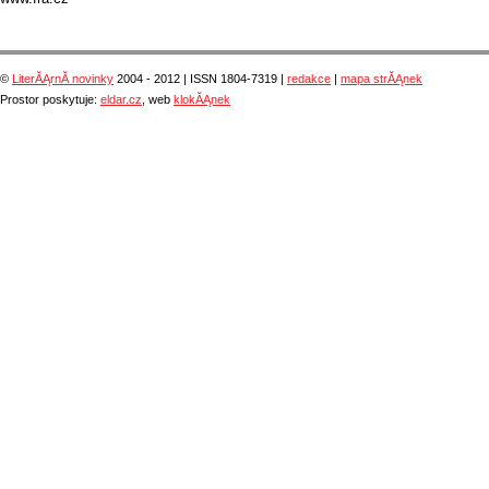
©
LiterĂĄrnĂ­ novinky
2004 - 2012 | ISSN 1804-7319 |
redakce
|
mapa strĂĄnek
Prostor poskytuje:
eldar.cz
, web
klokĂĄnek