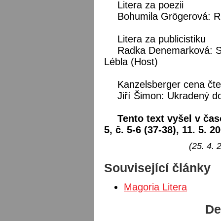
Litera za poezii
Bohumila Grögerová: Ru
Litera za publicistiku
Radka Denemarková: Sm
Lébla (Host)
Kanzelsberger cena čt
Jiří Šimon: Ukradený d
Tento text vyšel v čas
5, č. 5-6 (37-38), 11. 5. 2
(25. 4. 
Související články
Magoria Litera
De