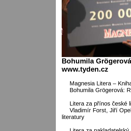
Bohumila Grögerová,
www.tyden.cz
Magnesia Litera – Knih
Bohumila Grögerová: Ru
Litera za přínos české l
Vladimír Forst, Jiří Op
literatury
Litera za nakladatelský 