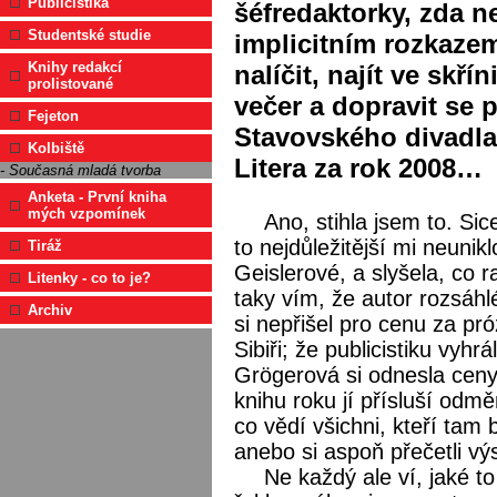
Publicistika
šéfredaktorky, zda ne
Studentské studie
implicitním rozkazem
Knihy redakcí
nalíčit, najít ve skř
prolistované
večer a dopravit se 
Fejeton
Stavovského divadla
Kolbiště
Litera za rok 2008…
- Současná mladá tvorba
Anketa - První kniha
mých vzpomínek
Ano, stihla jsem to. Si
to nejdůležitější mi neunikl
Tiráž
Geislerové, a slyšela, co 
Litenky - co to je?
taky vím, že autor rozsáh
Archiv
si nepřišel pro cenu za p
Sibiři; že publicistiku vy
Grögerová si odnesla ceny 
knihu roku jí přísluší odm
co vědí všichni, kteří tam b
anebo si aspoň přečetli vý
Ne každý ale ví, jaké t