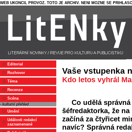
WEB UKONCIL PROVOZ. TOTO JE ARCHIV. NENI MOZNE SE PRIHLASO
Editorial
Vaše vstupenka n
Rozhovor
Kdo letos vyhrál Ma
Téma
Recenze
Scéna
Co udělá správná 
- kulturní přehled
šéfredaktorka, že na 
Umění
začíná za čtyřicet m
Události redakcí
zaznamenané
navíc? Správná redak