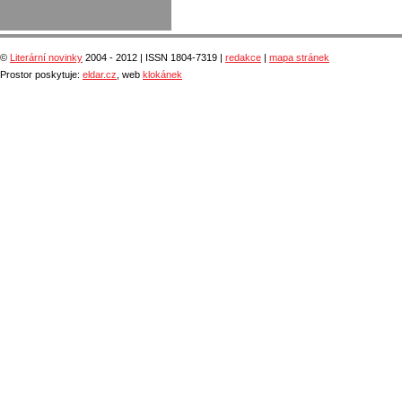
©
Literární novinky
2004 - 2012 | ISSN 1804-7319 |
redakce
|
mapa stránek
Prostor poskytuje:
eldar.cz
, web
klokánek