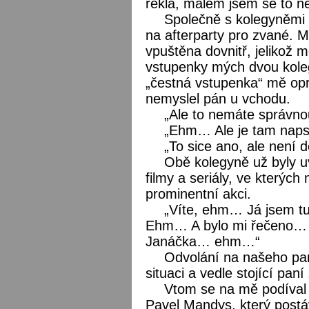
řekla, málem jsem se to ne
Společně s kolegyněmi 
na afterparty pro zvané. 
vpuštěna dovnitř, jelikož 
vstupenky mých dvou kolegy
„čestná vstupenka“ mě opra
nemyslel pán u vchodu.
„Ale to nemáte správno
„Ehm… Ale je tam naps
„To sice ano, ale není 
Obě kolegyně už byly u
filmy a seriály, ve kterýc
prominentní akci.
„Víte, ehm… Já jsem tu
Ehm… A bylo mi řečeno… 
Janáčka… ehm…“
Odvolání na našeho pan
situaci a vedle stojící pan
Vtom se na mě podíval 
Pavel Mandys, který postáv