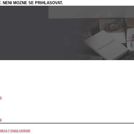
. NENI MOZNE SE PRIHLASOVAT.
a
a
dakce
|
mapa stránek