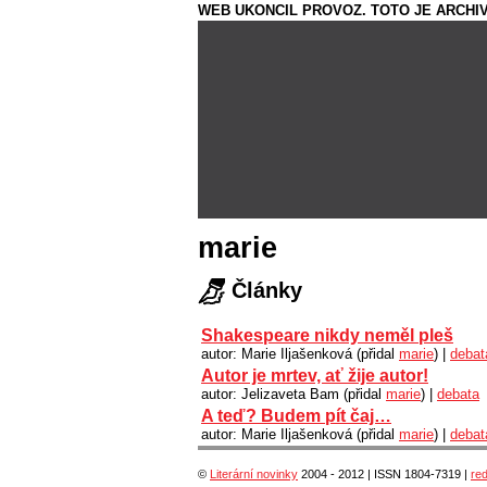
WEB UKONCIL PROVOZ. TOTO JE ARCHIV
marie
Články
Shakespeare nikdy neměl pleš
autor: Marie Iljašenková (přidal
marie
) |
debat
Autor je mrtev, ať žije autor!
autor: Jelizaveta Bam (přidal
marie
) |
debata
A teď? Budem pít čaj…
autor: Marie Iljašenková (přidal
marie
) |
debat
©
Literární novinky
2004 - 2012 | ISSN 1804-7319 |
re