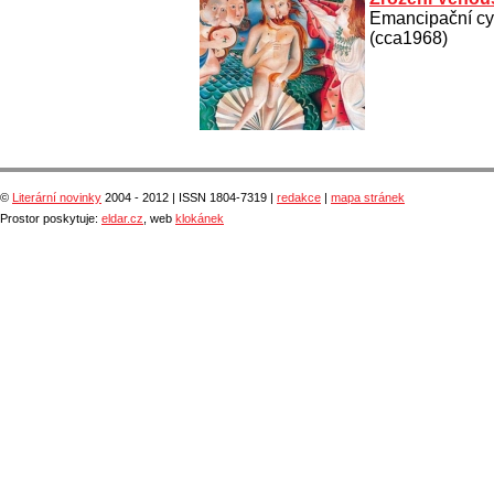
Emancipační cy
(cca1968)
©
Literární novinky
2004 - 2012 | ISSN 1804-7319 |
redakce
|
mapa stránek
Prostor poskytuje:
eldar.cz
, web
klokánek