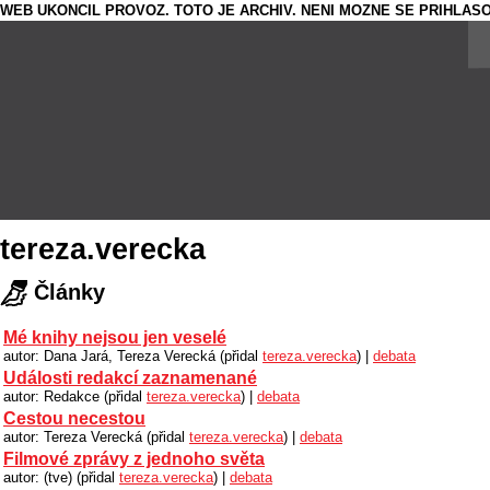
WEB UKONCIL PROVOZ. TOTO JE ARCHIV. NENI MOZNE SE PRIHLASO
tereza.verecka
Články
Mé knihy nejsou jen veselé
autor: Dana Jará, Tereza Verecká (přidal
tereza.verecka
) |
debata
Události redakcí zaznamenané
autor: Redakce (přidal
tereza.verecka
) |
debata
Cestou necestou
autor: Tereza Verecká (přidal
tereza.verecka
) |
debata
Filmové zprávy z jednoho světa
autor: (tve) (přidal
tereza.verecka
) |
debata