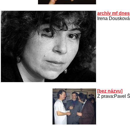
archív mf dnes
Irena Dousková
[bez názvu]
Z prava:Pavel Š