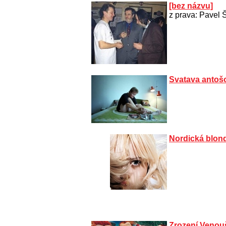
[bez názvu]
z prava: Pavel 
Svatava antoš
Nordická blon
Zrození Venou