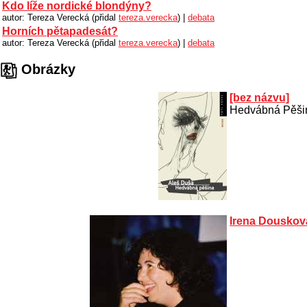
Kdo líže nordické blondýny?
autor: Tereza Verecká (přidal
tereza.verecka
) |
debata
Horních pětapadesát?
autor: Tereza Verecká (přidal
tereza.verecka
) |
debata
Obrázky
[bez názvu]
Hedvábná Pěšin
Irena Douskov