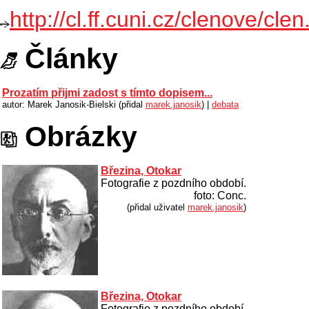
http://cl.ff.cuni.cz/clenove/cl
Články
Prozatím přijmi zadost s tímto dopisem...
autor: Marek Janosik-Bielski (přidal
marek.janosik
) |
debata
Obrázky
Březina, Otokar
Fotografie z pozdního období.
foto: Conc.
(přidal uživatel
marek.janosik
)
Březina, Otokar
Fotografie z pozdního období.