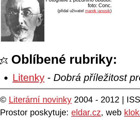
foto: Conc.
(přidal uživatel
marek.janosik
)
Oblíbené rubriky:
Litenky
- Dobrá příležitost pr
©
Literární novinky
2004 - 2012 | IS
Prostor poskytuje:
eldar.cz
, web
klo