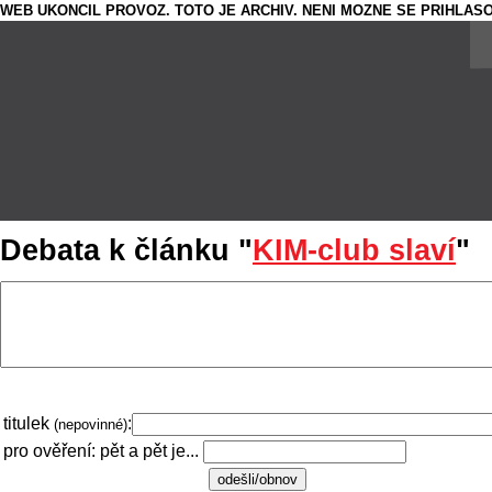
WEB UKONCIL PROVOZ. TOTO JE ARCHIV. NENI MOZNE SE PRIHLASO
Debata k článku "
KIM-club slaví
"
titulek
:
(nepovinné)
pro ověření: pět a pět je...