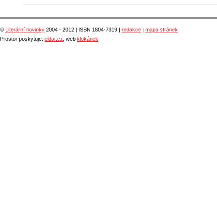
©
Literární novinky
2004 - 2012 | ISSN 1804-7319 |
redakce
|
mapa stránek
Prostor poskytuje:
eldar.cz
, web
klokánek