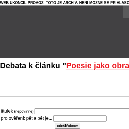
WEB UKONCIL PROVOZ. TOTO JE ARCHIV. NENI MOZNE SE PRIHLASO
Debata k článku "
Poesie jako obran
titulek
:
(nepovinné)
pro ověření: pět a pět je...