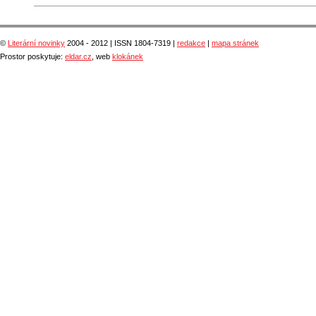
©
Literární novinky
2004 - 2012 | ISSN 1804-7319 |
redakce
|
mapa stránek
Prostor poskytuje:
eldar.cz
, web
klokánek