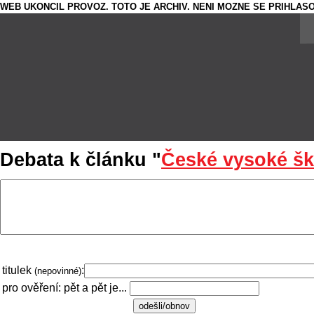
WEB UKONCIL PROVOZ. TOTO JE ARCHIV. NENI MOZNE SE PRIHLASO
Debata k článku "
České vysoké šk
titulek
:
(nepovinné)
pro ověření: pět a pět je...