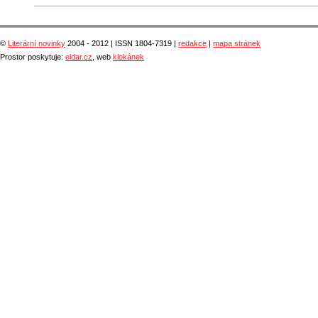
©
Literární novinky
2004 - 2012 | ISSN 1804-7319 |
redakce
|
mapa stránek
Prostor poskytuje:
eldar.cz
, web
klokánek