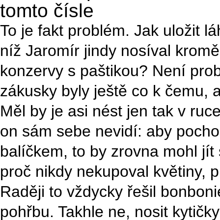
tomto čísle
To je fakt problém. Jak uložit l
níž Jaromír jindy nosíval kromě
konzervy s paštikou? Není prob
zákusky byly ještě co k čemu, 
Měl by je asi nést jen tak v ruc
on sám sebe nevidí: aby pocho
balíčkem, to by zrovna mohl jít 
proč nikdy nekupoval květiny, 
Raději to vždycky řešil bonboni
pohřbu. Takhle ne, nosit kytičk