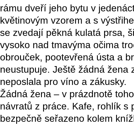
rámu dveří jeho bytu v jedenác
květinovým vzorem a s výstřihe
se zvedají pěkná kulatá prsa, š
vysoko nad tmavýma očima tro
obrouček, pootevřená ústa a b
neustupuje. Ještě žádná žena z
neposlala pro víno a zákusky.
Žádná žena – v prázdnotě tohot
návratů z práce. Kafe, rohlík s
bezpečně seřazeno kolem knížk