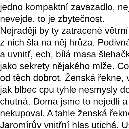
jedno kompaktní zavazadlo, nej
nevejde, to je zbytečnost.
Nejraději by ty zatracené větrn
z nich šla na něj hrůza. Podivn
a uvnitř, ech, bílá masa šleha
jako sekrety nějakého mlže. Co
od těch dobrot. Ženská řekne, 
jak blbec cpu tyhle nesmysly do
chutná. Doma jsme to nejedli a
nekupoval. A tahle ženská řek
Jaromírův vnitřní hlas utichá. 