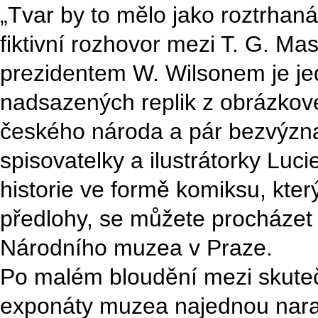
„Tvar by to mělo jako roztrhaná 
fiktivní rozhovor mezi T. G. M
prezidentem W. Wilsonem je je
nadsazených replik z obrázkov
českého národa a pár bezvýzn
spisovatelky a ilustrátorky Luc
historie ve formě komiksu, kter
předlohy, se můžete procházet
Národního muzea v Praze.
Po malém bloudění mezi skuteč
exponáty muzea najednou naraz