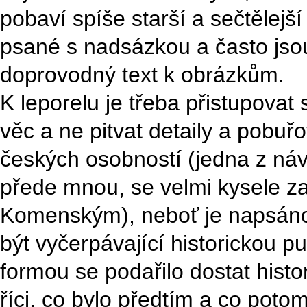
pobaví spíše starší a sečtělejší
psané s nadsázkou a často jso
doprovodný text k obrázkům.
K leporelu je třeba přistupova
věc a ne pitvat detaily a pobu
českých osobností (jedna z návš
přede mnou, se velmi kysele zat
Komenským), neboť je napsáno 
být vyčerpávající historickou p
formou se podařilo dostat histo
říci, co bylo předtím a co potom