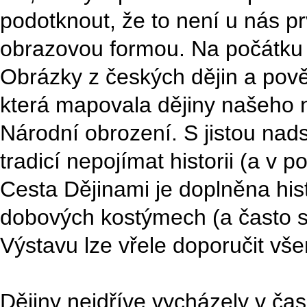
podotknout, že to není u nás pr
obrazovou formou. Na počátku 
Obrázky z českých dějin a pověs
která mapovala dějiny našeho 
Národní obrození. S jistou nad
tradicí nepojímat historii (a v p
Cesta Dějinami je doplněna his
dobových kostýmech (a často s 
Výstavu lze vřele doporučit vš
Dějiny nejdříve vycházely v ča