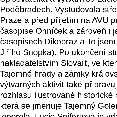
Poděbradech. Vystudovala stře
Praze a před přijetím na AVU p
časopise Ohníček a zároveň i ja
časopisech Dikobraz a To jsem
Jiřího Snopka). Po ukončení st
nakladatelstvím Slovart, ve kte
Tajemné hrady a zámky královs
výtvarných aktivit také připra
rozhlasu ilustrované historické 
která se jmenuje Tajemný Gole
leporela. Lucie Seifertová je 