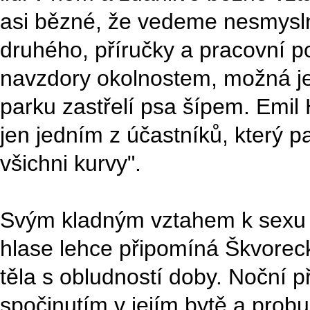
asi bězné, že vedeme nesmysln
druhého, příručky a pracovní p
navzdory okolnostem, možná je
parku zastřelí psa šípem. Emil H
jen jedním z účastníků, který p
všichni kurvy".
Svým kladným vztahem k sexu ve 
hlase lehce připomíná Škvorec
těla s obludností doby. Noční p
spočinutím v jejím bytě a probu