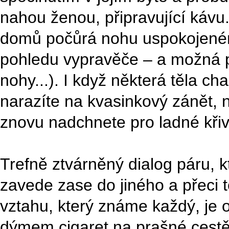
nahou ženou, připravující kávu. 
domů počůrá nohu uspokojeném
pohledu vypravěče – a možná 
nohy...). I když některá těla ch
narazíte na kvasinkový zánět, n
znovu nadchnete pro ladné křivk
Trefně ztvárněný dialog páru, k
zavede zase do jiného a přeci
vztahu, který známe každý, je
dýmem cigaret na prašné cestě 