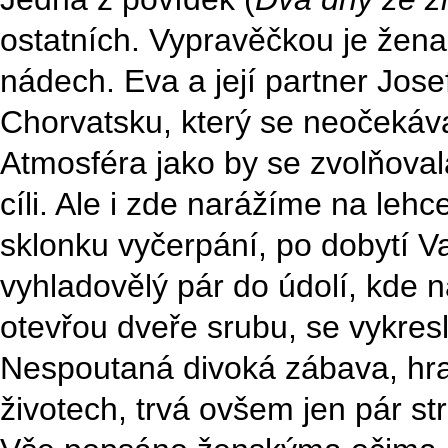
ostatních. Vypravěčkou je žena 
nádech. Eva a její partner Jose
Chorvatsku, který se neočekáva
Atmosféra jako by se zvolňoval
cíli. Ale i zde narážíme na leh
sklonku vyčerpání, po dobytí 
vyhladovělý pár do údolí, kde n
otevřou dveře srubu, se vykresl
Nespoutaná divoká zábava, hran
životech, trvá ovšem jen pár str