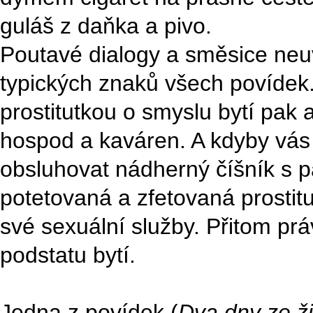
guláš z daňka a pivo.
Poutavé dialogy a směsice neuv
typických znaků všech povídek.
prostitutkou o smyslu bytí pak
hospod a kaváren. A kdyby vás 
obsluhovat nádherný číšník s 
potetovaná a zfetovaná prostit
své sexuální služby. Přitom pr
podstatu bytí.
Jedna z povídek (
Dva dny ze ži