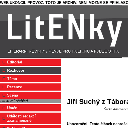
WEB UKONCIL PROVOZ. TOTO JE ARCHIV. NENI MOZNE SE PRIHLASO
Editorial
Rozhovor
Téma
Recenze
Scéna
Jiří Suchý z Táb
- kulturní přehled
Umění
Šárka Adamovič
Události redakcí
zaznamenané
Upozornění: Tento článek neprošel