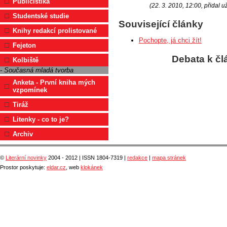
Publicistika
(22. 3. 2010, 12:00, přidal u
Studentské studie
Související články
Knihy redakcí prolistované
Pochopte, já chci žít!
Fejeton
Debata k čl
Kolbiště
- Současná mladá tvorba
Anketa - První kniha mých
vzpomínek
Tiráž
Litenky - co to je?
Archiv
©
Literární novinky
2004 - 2012 | ISSN 1804-7319 |
redakce
|
mapa stránek
Prostor poskytuje:
eldar.cz
, web
klokánek