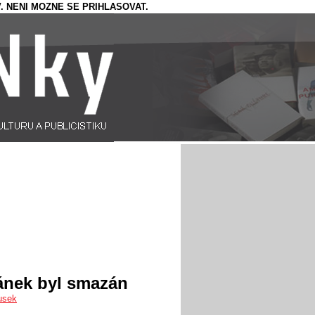
. NENI MOZNE SE PRIHLASOVAT.
ánek byl smazán
usek