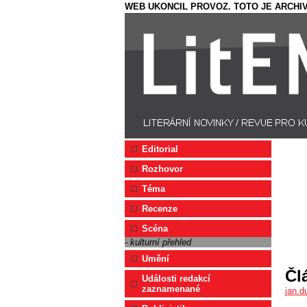
WEB UKONCIL PROVOZ. TOTO JE ARCHIV
Editorial
Rozhovor
Téma
Recenze
Scéna
- kulturní přehled
Umění
Čl
Události redakcí
zaznamenané
jan.d