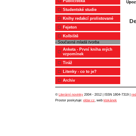
Publicistika
Upoz
Studentské studie
Knihy redakcí prolistované
De
Fejeton
Kolbiště
- Současná mladá tvorba
Anketa - První kniha mých
vzpomínek
Tiráž
Litenky - co to je?
Archiv
©
Literární novinky
2004 - 2012 | ISSN 1804-7319 |
re
Prostor poskytuje:
eldar.cz
, web
klokánek