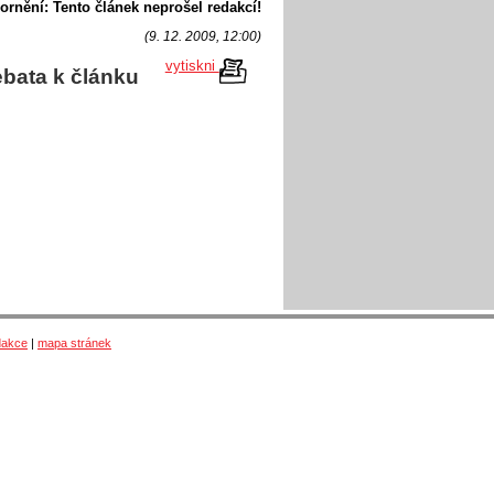
ornění: Tento článek neprošel redakcí!
(9. 12. 2009, 12:00)
vytiskni
bata k článku
dakce
|
mapa stránek