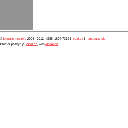
©
Literární novinky
2004 - 2012 | ISSN 1804-7319 |
redakce
|
mapa stránek
Prostor poskytuje:
eldar.cz
, web
klokánek