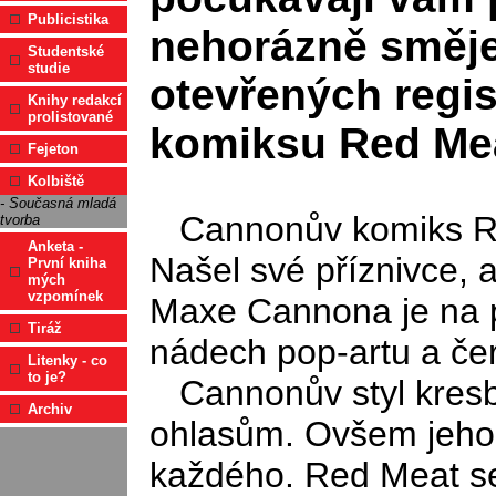
Publicistika
nehorázně smějet
Studentské
studie
otevřených regis
Knihy redakcí
prolistované
komiksu Red Me
Fejeton
Kolbiště
- Současná mladá
Cannonův komiks Red
tvorba
Anketa -
Našel své příznivce, 
První kniha
mých
vzpomínek
Maxe Cannona je na pr
Tiráž
nádech pop-artu a čer
Litenky - co
to je?
Cannonův styl kres
Archiv
ohlasům. Ovšem jeho 
každého. Red Meat se 