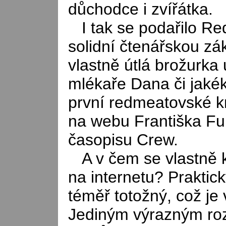
důchodce i zvířátka.
I tak se podařilo R
solidní čtenářskou zá
vlastně útlá brožurka
mlékaře Dana či jakéko
první redmeatovské kn
na webu Františka Fu
časopisu Crew.
A v čem se vlastně 
na internetu? Praktick
téměř totožný, což je
Jediným výrazným rozd