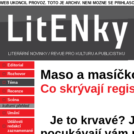
WEB UKONCIL PROVOZ. TOTO JE ARCHIV. NENI MOZNE SE PRIHLASO
Editorial
Maso a masíčk
Rozhovor
Téma
Co skrývají reg
Recenze
Scéna
- kulturní přehled
Umění
Je to krvavé? 
Události
redakcí
pocukávají vám p
zaznamenané