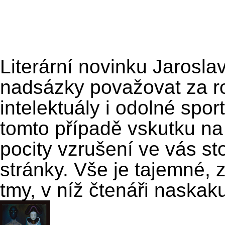
Literární novinku Jarosl
nadsázky považovat za r
intelektuály i odolné spo
tomto případě vskutku na 
pocity vzrušení ve vás st
stránky. Vše je tajemné,
tmy, v níž čtenáři naskak