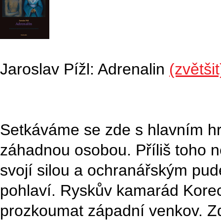
Jaroslav Pížl: Adrenalin
(zvětšit
Setkáváme se zde s hlavním hr
záhadnou osobou. Příliš toho n
svojí silou a ochranářským pu
pohlaví. Ryskův kamarád Korec
prozkoumat západní venkov. Z